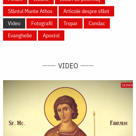
Sfântul Munte Athos
Articole despre sfânt
Video
Fotografii
Tropar
Condac
Evanghelie
Apostol
VIDEO