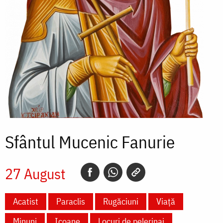
Sfântul Mucenic Fanurie
27 August
Acatist
Paraclis
Rugăciuni
Viață
Minuni
Icoane
Locuri de pelerinaj