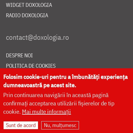
WIDGET DOXOLOGIA
RADIO DOXOLOGIA
DESPRE NOI
POLITICA DE COOKIES
DONEAZĂ ONLINE PENTRU CATEDRALA NAȚIONALĂ
Folosim cookie-uri pentru a îmbunătăți experiența
dumneavoastră pe acest site.
Prin continuarea navigării în această pagină
LIVE
confirmați acceptarea utilizării fișierelor de tip
cookie.
Mai multe informații
Sunt de acord
Nu, mulțumesc
Site dezvoltat de
DOXOLOGIA MEDIA
,