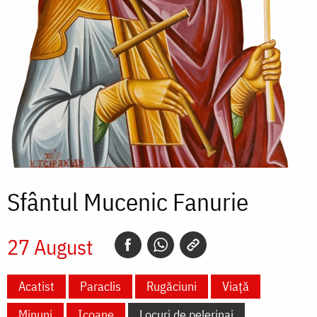
Sfântul Mucenic Fanurie
27 August
Acatist
Paraclis
Rugăciuni
Viață
Minuni
Icoane
Locuri de pelerinaj