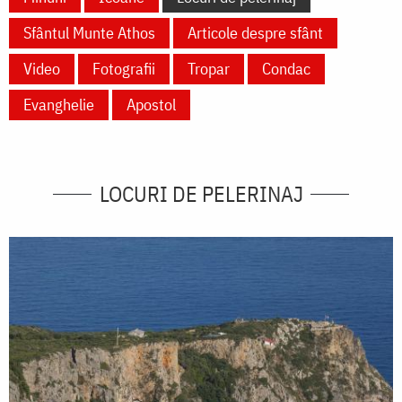
Sfântul Munte Athos
Articole despre sfânt
Video
Fotografii
Tropar
Condac
Evanghelie
Apostol
LOCURI DE PELERINAJ