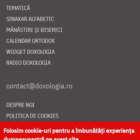
TEMATICĂ
SINAXAR ALFABETIC
MĂNĂSTIRI ȘI BISERICI
CALENDAR ORTODOX
WIDGET DOXOLOGIA
RADIO DOXOLOGIA
DESPRE NOI
POLITICA DE COOKIES
DONEAZĂ ONLINE PENTRU CATEDRALA NAȚIONALĂ
Folosim cookie-uri pentru a îmbunătăți experiența
dumneavoastră pe acest site.