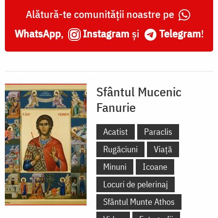
Alătură-te comunității noastre pe
WhatsApp
,
Instagram
și
Telegram
!
Sfântul Mucenic
Fanurie
Acatist
Paraclis
Rugăciuni
Viață
Minuni
Icoane
Locuri de pelerinaj
Sfântul Munte Athos