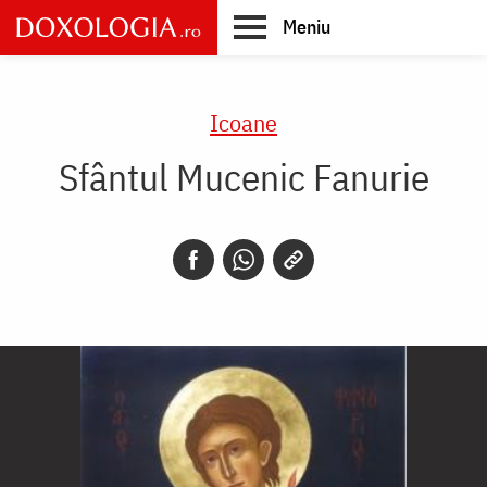
Skip
Meniu
to
main
Main
content
navigation
Icoane
Sfântul Mucenic Fanurie