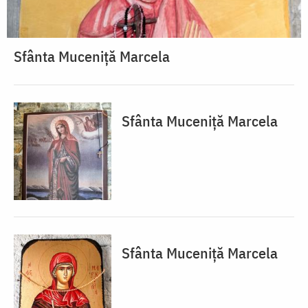
Sfânta Muceniță Marcela
Sfânta Muceniță Marcela
Sfânta Muceniță Marcela