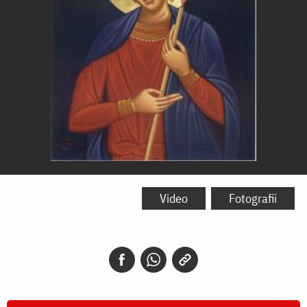
Sfântul
Mucenic
Video
Fotografii
Fanurie