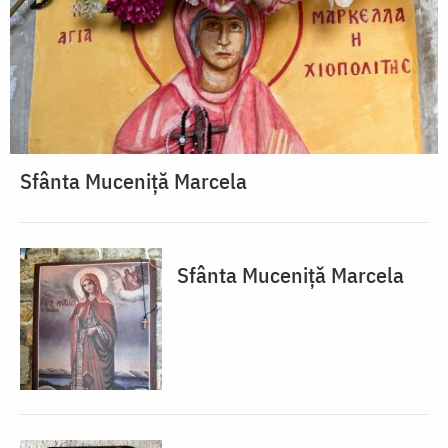
Sfânta Muceniță Marcela
Sfânta Muceniță Marcela