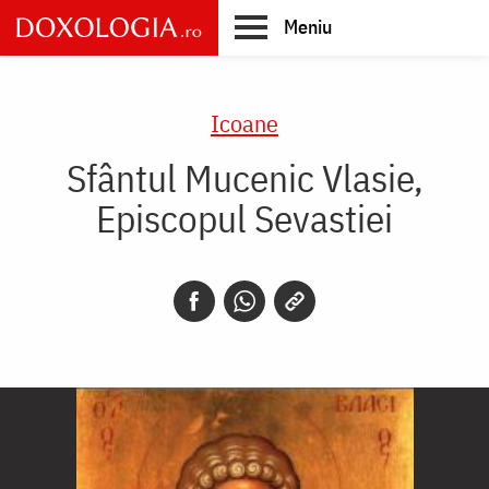
Skip
Meniu
to
main
Main
content
navigation
Icoane
Sfântul Mucenic Vlasie,
Episcopul Sevastiei