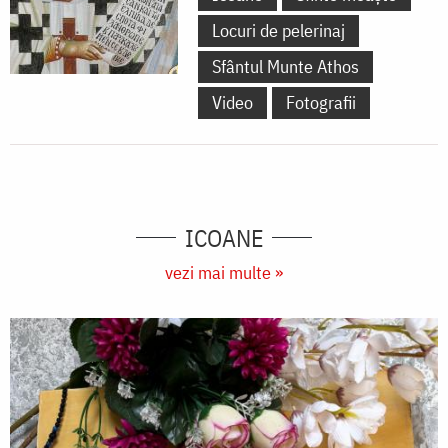
se
Locuri de pelerinaj
găsesc
Sfântul Munte Athos
la
Video
Fotografii
Catedrala
Mitropolitană
din
Iași)
ICOANE
vezi mai multe »