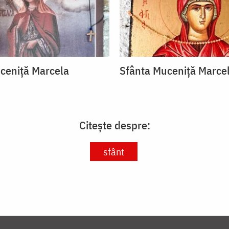
ceniță Marcela
Sfânta Muceniță Marce
Citește despre:
sfânt