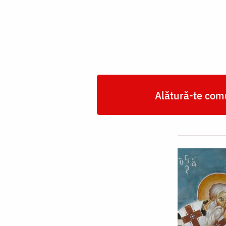
Vlasie,
Episcopul
Sevastiei
Alătură-te comu