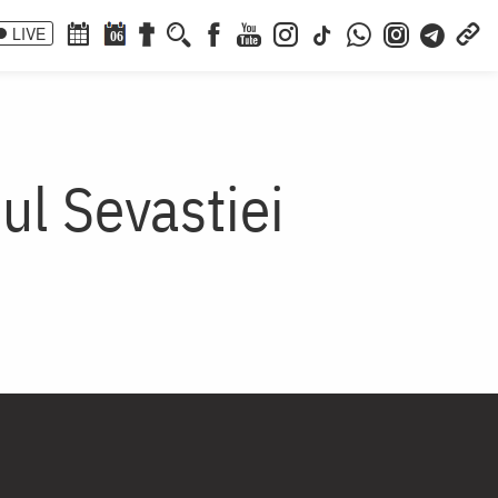
LIVE
06
ul Sevastiei