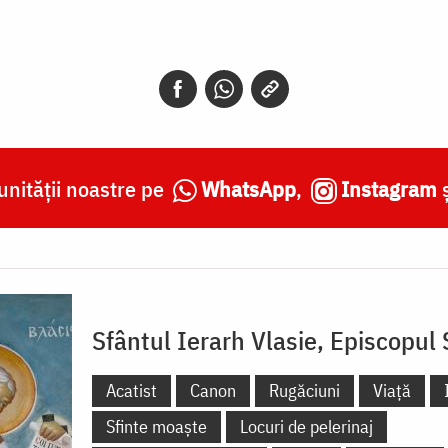
nității noastre pe
WhatsApp
,
Instagram
Sfântul Ierarh Vlasie, Episcopul 
Acatist
Canon
Rugăciuni
Viață
Sfinte moaște
Locuri de pelerinaj