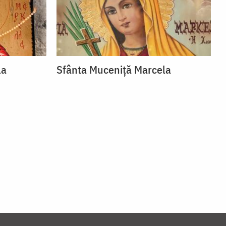
la
Sfânta Muceniță Marcela