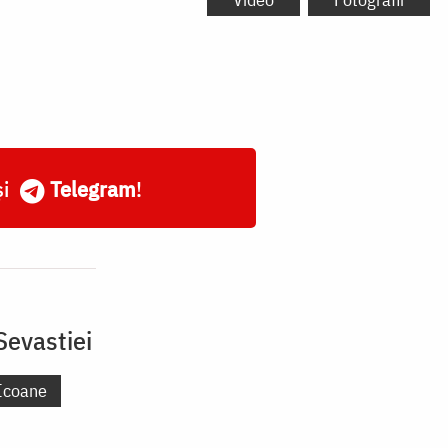
și
Telegram
!
Sevastiei
Icoane