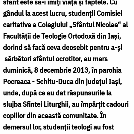
sfânt este să-i imiţi viaţa şi faptele. Cu
N
„Sfântul
gândul la acest lucru, studenţii Comisiei
i
Nicolae”
caritative a Colegiului „Sfântul Nicolae“ al
au
Facultăţii de Teologie Ortodoxă din Iaşi,
împărțit
daruri
dorind să facă ceva deosebit pentru a-şi
copiilor
sărbători sfântul ocrotitor, au mers
s
din
duminică, 8 decembrie 2013, în parohia
t
parohia
Pocreaca - Schitu-Duca din judeţul Iaşi,
i
Pocreaca/
unde, după ce au dat răspunsurile la
ş
Foto:
slujba Sfintei Liturghii, au împărţit cadouri
Tudorel
copiilor din această comunitate. În
e
Rusu
demersul lor, studenţii teologi au fost
d