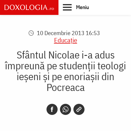
Skip
Meniu
to
main
Main
content
navigation
10 Decembrie 2013 16:53
Educaţie
Sfântul Nicolae i-a adus
împreună pe studenţii teologi
ieșeni şi pe enoriaşii din
Pocreaca