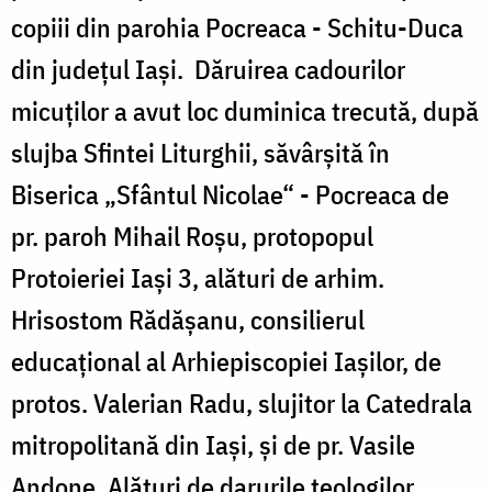
copiii din parohia Pocreaca - Schitu-Duca
din judeţul Iaşi. Dăruirea cadourilor
micuţilor a avut loc duminica trecută, după
slujba Sfintei Liturghii, săvârşită în
Biserica „Sfântul Nicolae“ - Pocreaca de
pr. paroh Mihail Roşu, protopopul
Protoieriei Iaşi 3, alături de arhim.
Hrisostom Rădăşanu, consilierul
educaţional al Arhiepiscopiei Iaşilor, de
protos. Valerian Radu, slujitor la Catedrala
mitropolitană din Iaşi, şi de pr. Vasile
Andone. Alături de darurile teologilor