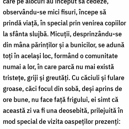
care pe alocuri au început să cedeze,
observându-se mici fisuri, începe să
prindă viaţă, în special prin venirea copiilor
la sfânta slujbă. Micuţii, desprinzându-se
din mâna părinţilor şi a bunicilor, se adună
toţi în acelaşi loc, formând o comunitate
numai a lor, în care parcă nu mai există
tristeţe, griji şi greutăţi. Cu căciuli şi fulare
groase, căci focul din sobă, deşi aprins de
ore bune, nu face faţă frigului, ei simt că
această zi va fi una deosebită, prilejuită în
mod special de vizita oaspeţilor prezenţi: