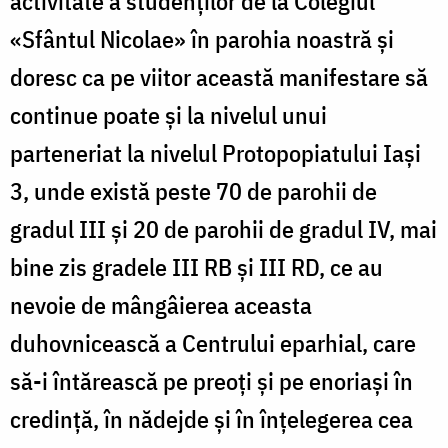
activitate a studenţilor de la Colegiul
«Sfântul Nicolae» în parohia noastră şi
doresc ca pe viitor această manifestare să
continue poate şi la nivelul unui
parteneriat la nivelul Protopopiatului Iaşi
3, unde există peste 70 de parohii de
gradul III şi 20 de parohii de gradul IV, mai
bine zis gradele III RB şi III RD, ce au
nevoie de mângâierea aceasta
duhovnicească a Centrului eparhial, care
să-i întărească pe preoţi şi pe enoriaşi în
credinţă, în nădejde şi în înţelegerea cea