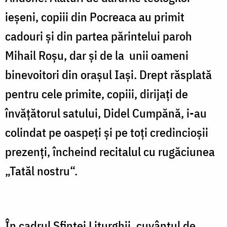
ieşeni, copiii din Pocreaca au primit
cadouri şi din partea părintelui paroh
Mihail Roşu, dar şi de la unii oameni
binevoitori din oraşul Iaşi. Drept răsplată
pentru cele primite, copiii, dirijaţi de
învăţătorul satului, Didel Cumpănă, i-au
colindat pe oaspeţi şi pe toţi credincioşii
prezenţi, încheind recitalul cu rugăciunea
„Tatăl nostru“.
În cadrul Sfintei Liturghii, cuvântul de