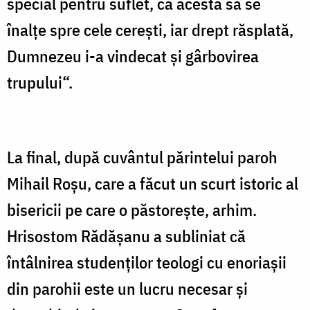
special pentru suflet, ca acesta să se
înalţe spre cele cereşti, iar drept răsplată,
Dumnezeu i-a vindecat şi gârbovirea
trupului“.
La final, după cuvântul părintelui paroh
Mihail Roşu, care a făcut un scurt istoric al
bisericii pe care o păstoreşte, arhim.
Hrisostom Rădăşanu a subliniat că
întâlnirea studenţilor teologi cu enoriaşii
din parohii este un lucru necesar şi