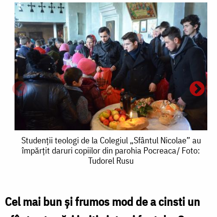
Studenții
Studenții teologi de la Colegiul „Sfântul Nicolae” au
împărțit daruri copiilor din parohia Pocreaca/ Foto:
teologi
Tudorel Rusu
de
la
Cel mai bun şi frumos mod de a cinsti un
S
Colegiul