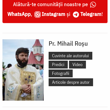
Alătură-te comunității noastre pe
WhatsApp
,
Instagram
și
Telegram
!
Pr. Mihail Roșu
Cuvinte ale autorului
Predici
Video
Fotografii
Articole despre autor