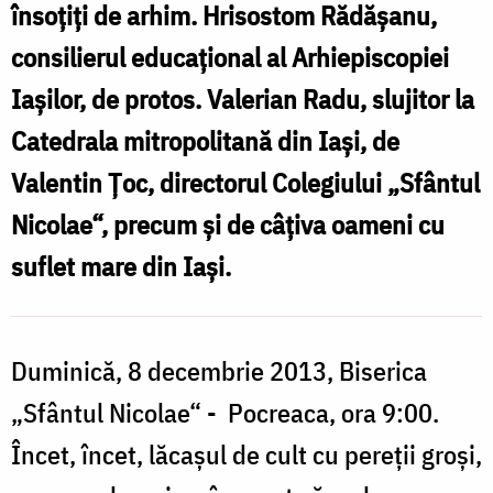
însoţiţi de arhim. Hrisostom Rădăşanu,
consilierul educaţional al Arhiepiscopiei
Iaşilor, de protos. Valerian Radu, slujitor la
Catedrala mitropolitană din Iaşi, de
Valentin Ţoc, directorul Colegiului „Sfântul
Nicolae“, precum şi de câţiva oameni cu
suflet mare din Iaşi.
Duminică, 8 decembrie 2013, Biserica
„Sfântul Nicolae“ - Pocreaca, ora 9:00.
Încet, încet, lăcaşul de cult cu pereţii groşi,