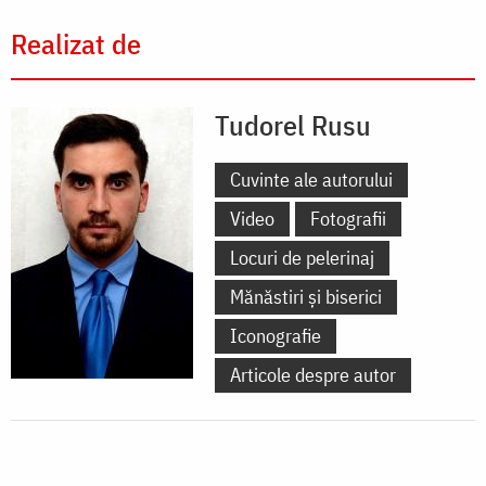
Realizat de
Tudorel Rusu
Cuvinte ale autorului
Video
Fotografii
Locuri de pelerinaj
Mănăstiri și biserici
Iconografie
Articole despre autor