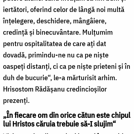
iertători, oferind celor de lângă noi multă
înţelegere, deschidere, mângâiere,
credinţă şi binecuvântare. Mulţumim
pentru ospitalitatea de care aţi dat
dovadă, primindu-ne nu ca pe nişte
oaspeţi distanţi, ci ca pe nişte prieteni şi în
duh de bucurie“, le-a mărturisit arhim.
Hrisostom Rădăşanu credincioşilor
prezenţi.
„În fiecare om din orice cătun este chipul
lui Hristos căruia trebuie să-I slujim“