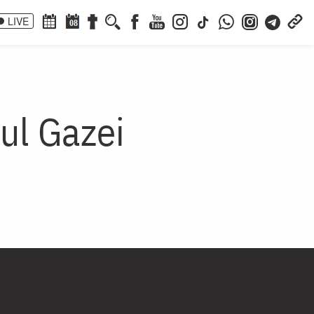
LIVE
08
pul Gazei