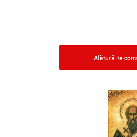
Arhiepiscopul
Gazei
Alătură-te comu