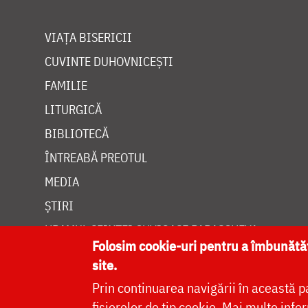
VIAȚA BISERICII
CUVINTE DUHOVNICEȘTI
FAMILIE
LITURGICĂ
BIBLIOTECĂ
ÎNTREABĂ PREOTUL
MEDIA
ȘTIRI
HRAMUL SFINTEI CUVIOASE PARASCHEVA
Folosim cookie-uri pentru a îmbunăt
site.
Prin continuarea navigării în această p
fișierelor de tip cookie.
Mai multe infor