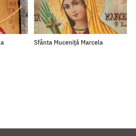
la
Sfânta Muceniță Marcela