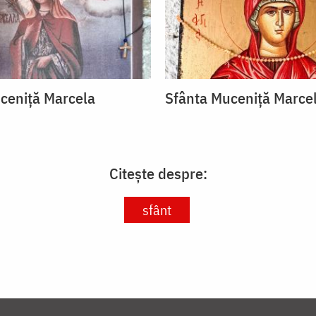
ceniță Marcela
Sfânta Muceniță Marce
Citește despre:
sfânt