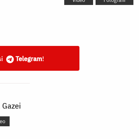
și
Telegram
!
l Gazei
deo