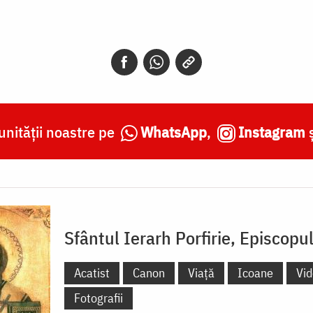
nității noastre pe
WhatsApp
,
Instagram
Sfântul Ierarh Porfirie, Episcopu
Acatist
Canon
Viață
Icoane
Vi
Fotografii