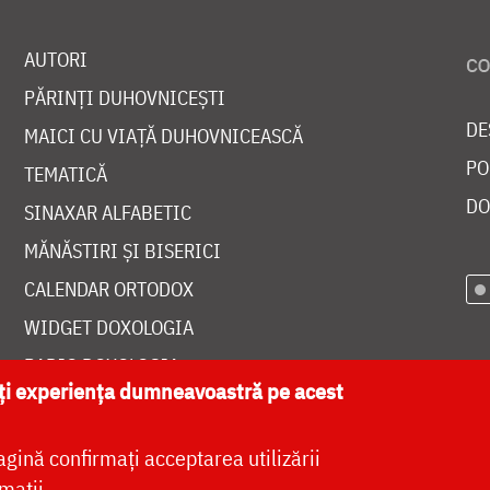
AUTORI
PĂRINȚI DUHOVNICEȘTI
DE
MAICI CU VIAȚĂ DUHOVNICEASCĂ
PO
TEMATICĂ
DO
SINAXAR ALFABETIC
MĂNĂSTIRI ȘI BISERICI
CALENDAR ORTODOX
WIDGET DOXOLOGIA
RADIO DOXOLOGIA
ăți experiența dumneavoastră pe acest
agină confirmați acceptarea utilizării
mații