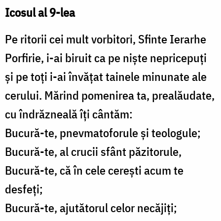
Icosul al 9-lea
Pe ritorii cei mult vorbitori, Sfinte Ierarhe
Porfirie, i-ai biruit ca pe niște nepricepuți
și pe toți i-ai învățat tainele minunate ale
cerului. Mărind pomenirea ta, prealăudate,
cu îndrăzneală îți cântăm:
Bucură-te, pnevmatoforule și teologule;
Bucură-te, al crucii sfânt păzitorule,
Bucură-te, că în cele cerești acum te
desfeți;
Bucură-te, ajutătorul celor necăjiți;