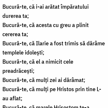
Bucură-te, că i-ai arătat împăratului
durerea ta;
Bucură-te, că acesta cu greu a plinit
cererea ta;
Bucură-te, că Ilarie a fost trimis să dărâme
templele idolești;
Bucură-te, că el a nimicit cele
preadrăcești;
Bucură-te, că mulți zei ai dărâmat;
Bucură-te, că mulți pe Hristos prin tine L-
au aflat;
Bucură-te, că marele Hrisostom te-a