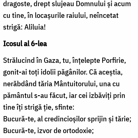
dragoste, drept slujeau Domnului și acum
cu tine, în locașurile raiului, neîncetat
strigă: Aliluia!
Icosul al 6-lea
Strălucind în Gaza, tu, înțelepte Porfirie,
gonit-ai toți idolii păgânilor. Că aceștia,
nerăbdând tăria Mântuitorului, una cu
pământul s-au făcut, iar cei izbăviți prin
tine îți strigă ție, sfinte:
Bucură-te, al credincioșilor sprijin și tărie;
Bucură-te, izvor de ortodoxie;