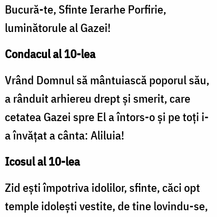
Bucură-te, Sfinte Ierarhe Porfirie,
luminătorule al Gazei!
Condacul al 10-lea
Vrând Domnul să mântuiască poporul său,
a rânduit arhiereu drept și smerit, care
cetatea Gazei spre El a întors-o și pe toți i-
a învățat a cânta: Aliluia!
Icosul al 10-lea
Zid ești împotriva idolilor, sfinte, căci opt
temple idolești vestite, de tine lovindu-se,