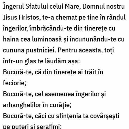
Îngerul Sfatului celui Mare, Domnul nostru
Iisus Hristos, te-a chemat pe tine în rândul
îngerilor, îmbrăcându-te din tinerețe cu
haina cea luminoasă și încununându-te cu
cununa pustniciei. Pentru aceasta, toți
într-un glas te lăudăm așa:
Bucură-te, că din tinerețe ai trăit în
feciorie;
Bucură-te, cel asemenea îngerilor și
arhanghelilor în curăție;
Bucură-te, căci cu sfințenia ta covârșești
pe puteri și serafimi;