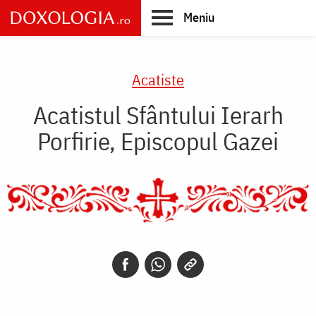
Skip
Meniu
to
main
Main
content
navigation
Acatiste
Acatistul Sfântului Ierarh
Porfirie, Episcopul Gazei