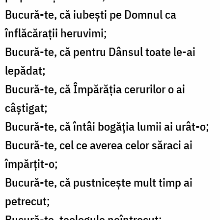
Bucură-te, că iubești pe Domnul ca
înflăcărații heruvimi;
Bucură-te, că pentru Dânsul toate le-ai
lepădat;
Bucură-te, că Împărăția cerurilor o ai
câștigat;
Bucură-te, că întâi bogăția lumii ai urât-o;
Bucură-te, cel ce averea celor săraci ai
împărțit-o;
Bucură-te, că pustnicește mult timp ai
petrecut;
Bucură-te, teologule neîntrecut;