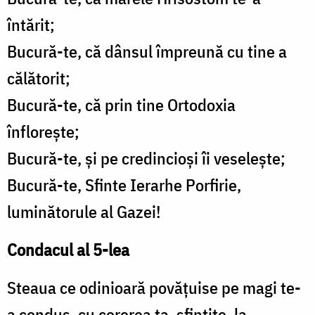
întărit;
Bucură-te, că dânsul împreună cu tine a
călătorit;
Bucură-te, că prin tine Ortodoxia
înflorește;
Bucură-te, și pe credincioși îi veselește;
Bucură-te, Sfinte Ierarhe Porfirie,
luminătorule al Gazei!
Condacul al 5-lea
Steaua ce odinioară povățuise pe magi te-
a condus, cu cererea ta, sfințite, la