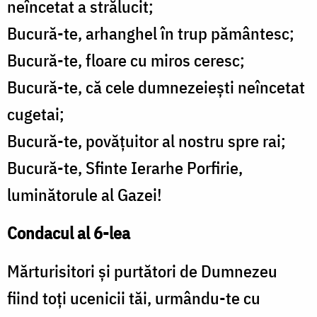
neîncetat a strălucit;
Bucură-te, arhanghel în trup pământesc;
Bucură-te, floare cu miros ceresc;
Bucură-te, că cele dumnezeiești neîncetat
cugetai;
Bucură-te, povățuitor al nostru spre rai;
Bucură-te, Sfinte Ierarhe Porfirie,
luminătorule al Gazei!
Condacul al 6-lea
Mărturisitori și purtători de Dumnezeu
fiind toți ucenicii tăi, urmându-te cu