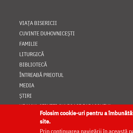
VIAȚA BISERICII
CUVINTE DUHOVNICEȘTI
FAMILIE
LITURGICĂ
BIBLIOTECĂ
ÎNTREABĂ PREOTUL
MEDIA
ȘTIRI
HRAMUL SFINTEI CUVIOASE PARASCHEVA
Folosim cookie-uri pentru a îmbunăt
site.
Prin continuarea navigării în această p