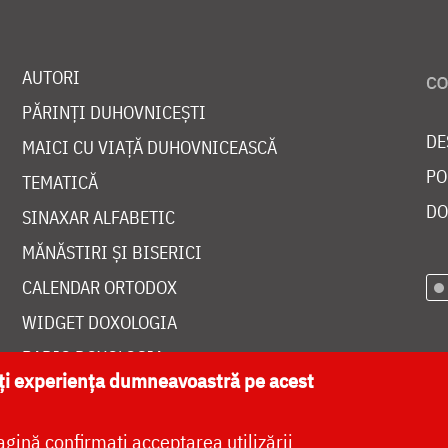
AUTORI
PĂRINȚI DUHOVNICEȘTI
DE
MAICI CU VIAȚĂ DUHOVNICEASCĂ
PO
TEMATICĂ
DO
SINAXAR ALFABETIC
MĂNĂSTIRI ȘI BISERICI
CALENDAR ORTODOX
WIDGET DOXOLOGIA
RADIO DOXOLOGIA
ăți experiența dumneavoastră pe acest
agină confirmați acceptarea utilizării