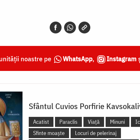
nității noastre pe
WhatsApp
,
Instagram
Sfântul Cuvios Porfirie Kavsokali
Acatist
Paraclis
Viață
Minuni
I
Sfinte moaște
Locuri de pelerinaj