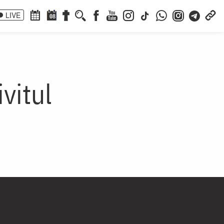
LIVE
08
vitul