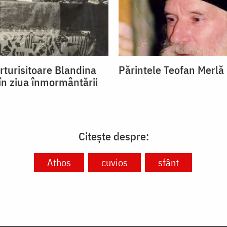
rturisitoare Blandina
Părintele Teofan Merlă
 în ziua înmormântării
Citește despre:
Athos
cuvios
sfânt