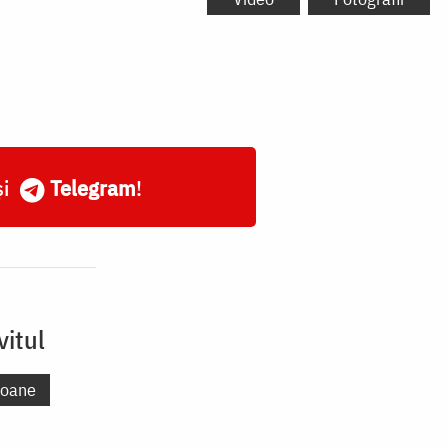
și
Telegram
!
vitul
coane