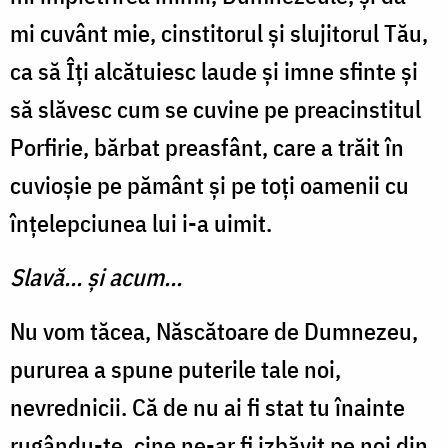
mi cuvânt mie, cinstitorul și slujitorul Tău,
ca să Îți alcătuiesc laude și imne sfinte și
să slăvesc cum se cuvine pe preacinstitul
Porfirie, bărbat preasfânt, care a trăit în
cuvioșie pe pământ și pe toți oamenii cu
înțelepciunea lui i-a uimit.
Slavă... și acum...
Nu vom tăcea, Născătoare de Dumnezeu,
pururea a spune puterile tale noi,
nevrednicii. Că de nu ai fi stat tu înainte
rugându-te, cine ne-ar fi izbăvit pe noi din