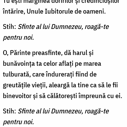
Tu ești marginea doririlor și credincio­șilor
întărire, Unule Iubitorule de oameni.
Stih:
Sfinte al lui Dumnezeu, roagă-te
pentru noi.
O, Părinte preasfinte, dă harul și
bunăvoința ta celor aflați pe marea
tulburată, care îndurerați fiind de
greutățile vieții, aleargă la tine ca să le fii
binevoitor și să călătorești împreună cu ei.
Stih:
Sfinte al lui Dumnezeu, roagă-te
pentru noi.