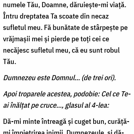
numele Tău, Doamne, dăruieşte-mi viaţă.
Întru dreptatea Ta scoate din necaz
sufletul meu. Fă bunătate de stârpeşte pe
vrăjmaşii mei şi pierde pe toţi cei ce
necăjesc sufletul meu, că eu sunt robul
Tău.
Dumnezeu este Domnul... (de trei ori).
Apoi troparele acestea, podobie: Cel ce Te-
ai înălțat pe cruce..., glasul al 4-lea:
Dă-mi minte întreagă și cuget bun, curăță-
mi împietrirea inimii, Dumnezeule, și dă-