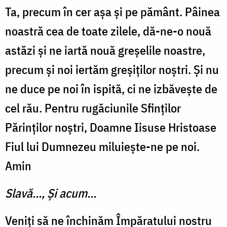
Ta, precum în cer așa și pe pă­mânt. Pâinea
noastră cea de toate zilele, dă-ne-o nouă
astăzi și ne iartă nouă greșelile noastre,
precum și noi iertăm greșiților noș­tri. Și nu
ne duce pe noi în ispită, ci ne izbă­vește de
cel rău. Pentru rugăciunile Sfinților
Părinților noștri, Doamne Iisuse Hristoase
Fiul lui Dumnezeu miluiește-ne pe noi.
Amin
Slavă..., Și acum...
Veniți să ne închinăm Împăratului nos­tru