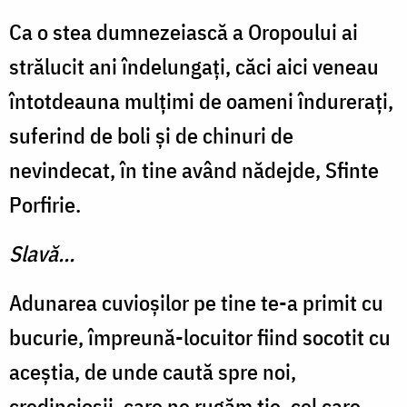
Ca o stea dumnezeiască a Oropoului ai
strălucit ani îndelungați, căci aici veneau
întotdeauna mulțimi de oameni îndurerați,
suferind de boli și de chinuri de
nevindecat, în tine având nădejde, Sfinte
Porfirie.
Slavă...
Adunarea cuvioșilor pe tine te-a primit cu
bucurie, împreună-locuitor fiind socotit cu
aceștia, de unde caută spre noi,
credincioșii, care ne rugăm ție, cel care