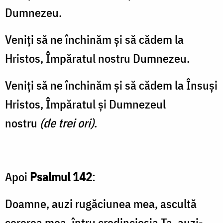
Dumnezeu.
Veniți să ne închi­năm și să cădem la
Hristos, Împăratul nostru Dumnezeu.
Veniți să ne închinăm și să că­dem la Însuși
Hristos, Împăratul și Dumne­zeul
nostru
(de trei ori)
.
Apoi
Psalmul 142
:
Doamne, auzi rugăciunea mea, ascultă
cererea mea, întru credincioşia Ta, auzi-