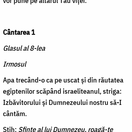
vor pune pe altarul Tău viței.
Cântarea 1
Glasul al 8-lea
Irmosul
Apa trecând-o ca pe uscat și din rău­tatea
egiptenilor scăpând israeli­tea­­nul, striga:
Izbăvitorului și Dumnezeului nos­tru să-I
cântăm.
Stih:
Sfinte al lui Dumnezeu, roagă-te