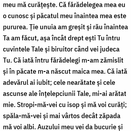
meu mă curățește. Că fărădelegea mea eu
o cunosc și păcatul meu înaintea mea este
pururea. Ție unuia am greșit și rău înaintea
Ta am făcut, așa încât drept ești Tu întru
cuvintele Tale și biruitor când vei judeca
Tu. Că iată întru fărădelegi m-am zămislit
și în păcate m-a născut maica mea. Că iată
adevărul ai iubit; cele nearătate și cele
ascunse ale înțelepciunii Tale, mi-ai arătat
mie. Stropi-mă-vei cu isop și mă voi curăți;
spăla-mă-vei și mai vârtos decât zăpada
mă voi albi. Auzului meu vei da bucurie și