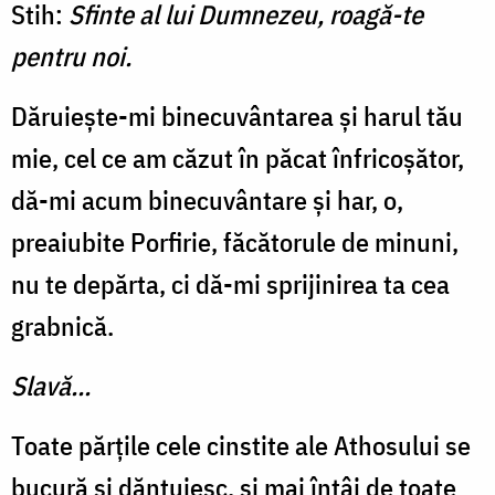
Stih:
Sfinte al lui Dumnezeu, roagă-te
pentru noi.
Dăruiește-mi binecuvântarea și harul tău
mie, cel ce am căzut în păcat înfricoșător,
dă-mi acum binecuvântare și har, o,
preaiubite Porfirie, făcătorule de minuni,
nu te depărta, ci dă-mi sprijinirea ta cea
grabnică.
Slavă...
Toate părțile cele cinstite ale Athosului se
bucură și dănțuiesc, și mai întâi de toate