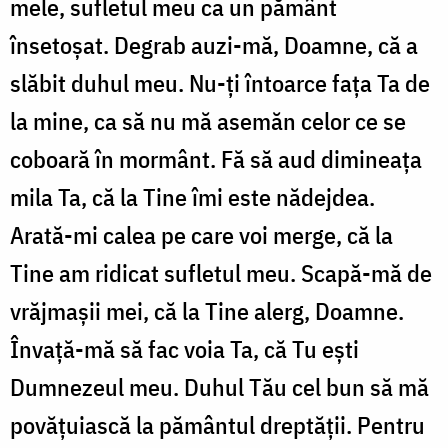
mele, sufletul meu ca un pământ
însetoşat. Degrab auzi-mă, Doamne, că a
slăbit duhul meu. Nu-ţi întoarce fața Ta de
la mine, ca să nu mă asemăn celor ce se
coboară în mormânt. Fă să aud dimineaţa
mila Ta, că la Tine îmi este nădejdea.
Arată-mi calea pe care voi merge, că la
Tine am ridicat sufletul meu. Scapă-mă de
vrăjmaşii mei, că la Tine alerg, Doamne.
Învaţă-mă să fac voia Ta, că Tu eşti
Dumnezeul meu. Duhul Tău cel bun să mă
povăţuiască la pământul dreptăţii. Pentru