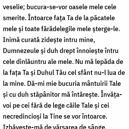
veselie; bucura-se-vor oasele mele cele
smerite. Întoarce fața Ta de la păcatele
mele și toate fărădelegile mele șterge-le.
Inimă curată zidește intru mine,
Dumnezeule și duh drept înnoiește întru
cele dinlăuntru ale mele. Nu mă lepăda de
la fața Ta și Duhul Tău cel sfânt nu-l lua de
la mine. Dă-mi mie bucuria mântuirii Tale
și cu duh stăpânitor mă întărește. Învăța-
voi pe cei fără de lege căile Tale și cei
necredincioși la Tine se vor întoarce.
Izbăvește-mă de vărsarea de sânge,