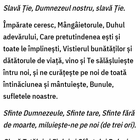
Slavă Ție, Dumnezeul nostru, slavă Ție.
Împărate ceresc, Mângâieto­rule, Duhul
adevărului, Care pretutindenea ești și
toate le îm­plinești, Vistierul bunătăților și
dătătorule de viață, vino și Te sălășluiește
întru noi, și ne curățește pe noi de toată
întinăciunea și mântuiește, Bunule,
sufletele noastre.
Sfinte Dumnezeule, Sfinte tare, Sfinte fără
de moarte, miluiește-ne pe noi (de trei ori).