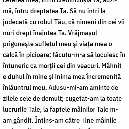
mă, întru dreptatea Ta. Să nu intri la
judecată cu robul Tău, că nimeni din cei vii
nu-i drept înaintea Ta. Vrăjmaşul
prigoneşte sufletul meu şi viaţa mea o
calcă în picioare; făcutu-m-a să locuiesc în
întuneric ca morţii cei din veacuri. Mâhnit
e duhul în mine şi inima mea încremenită
înlăuntrul meu. Adusu-mi-am aminte de
zilele cele de demult; cugetat-am la toate
lucrurile Tale, la faptele mâinilor Tale m-
am gândit. Întins-am către Tine mâinile