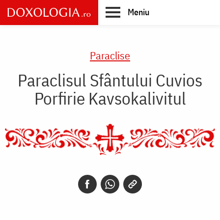
Skip
Meniu
to
main
Main
content
navigation
Paraclise
Paraclisul Sfântului Cuvios
Porfirie Kavsokalivitul