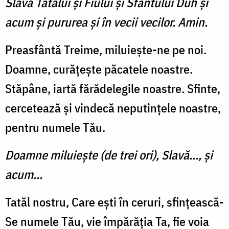
Slavă Tatălui și Fiului și Sfântului Duh și
acum și pururea și în vecii vecilor. Amin.
Preasfântă Treime, miluiește-ne pe noi.
Doam­ne, curățește păcatele noastre.
Stăpâne, iartă fărădelegile noastre. Sfinte,
cercetează și vin­decă neputințele noas­tre,
pentru numele Tău.
Doamne miluiește (de trei ori), Slavă..., și
acum...
Tatăl nostru, Care ești în ceruri, sfin­țească-
Se numele Tău, vie împărăția Ta, fie voia