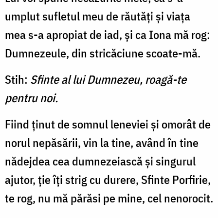
umplut sufletul meu de răutăți și viața
mea s-a apropiat de iad, și ca Iona mă rog:
Dum­nezeule, din stricăciune scoate-mă.
Stih:
Sfinte al lui Dumnezeu, roagă-te
pentru noi.
Fiind ținut de somnul leneviei și omorât de
norul nepăsării, vin la tine, având în tine
nădejdea cea dumnezeiască și singurul
ajutor, ție îți strig cu durere, Sfinte Porfirie,
te rog, nu mă părăsi pe mine, cel nenorocit.