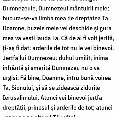
Dumnezeule, Dumnezeul mântuirii mele;
bucura-se-va limba mea de dreptatea Ta.
Doamne, buzele mele vei deschide și gura
mea va vesti lauda Ta. Că de ai fi voit jertfă,
ți-aș fi dat; arderile de tot nu le vei binevoi.
Jertfa lui Dumnezeu: duhul umilit; inima
înfrântă și smerită Dumnezeu nu o va
urgisi. Fă bine, Doamne, întru bună voirea
Ta, Sionului, și să se zidească zidurile
Ierusalimului. Atunci vei binevoi jertfa
dreptății, prinosul și arderile de tot; atunci