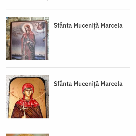
Sfânta Muceniță Marcela
Sfânta Muceniță Marcela