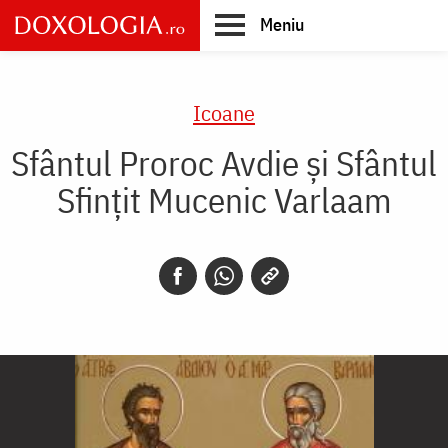
Skip
Meniu
to
main
Main
content
navigation
Icoane
Sfântul Proroc Avdie și Sfântul
Sfințit Mucenic Varlaam