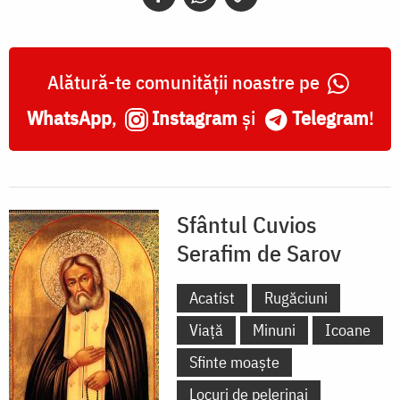
Alătură-te comunității noastre pe
WhatsApp
,
Instagram
și
Telegram
!
Sfântul Cuvios
Serafim de Sarov
Acatist
Rugăciuni
Viață
Minuni
Icoane
Sfinte moaște
Locuri de pelerinaj