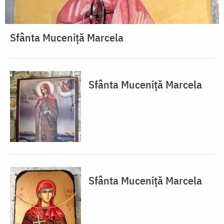
Sfânta Muceniță Marcela
Sfânta Muceniță Marcela
Sfânta Muceniță Marcela