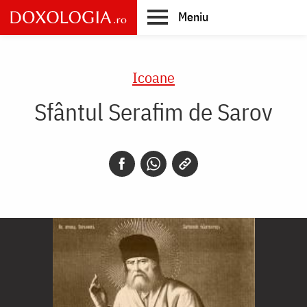
Skip
Meniu
to
main
Main
content
navigation
Icoane
Sfântul Serafim de Sarov