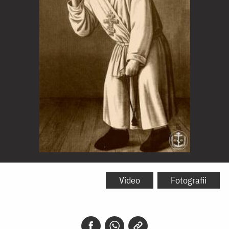
Sfântul
Serafim
Video
Fotografii
de
Sarov