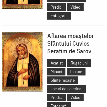
Predici
Video
Fotografii
Aflarea moaștelor
Sfântului Cuvios
Serafim de Sarov
Acatist
Rugăciuni
Minuni
Icoane
Sfinte moaște
Locuri de pelerinaj
Predici
Video
Fotografii