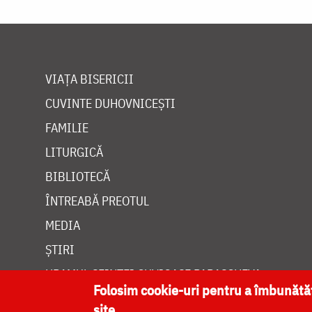
VIAȚA BISERICII
CUVINTE DUHOVNICEȘTI
FAMILIE
LITURGICĂ
BIBLIOTECĂ
ÎNTREABĂ PREOTUL
MEDIA
ȘTIRI
HRAMUL SFINTEI CUVIOASE PARASCHEVA
Folosim cookie-uri pentru a îmbunăt
site.