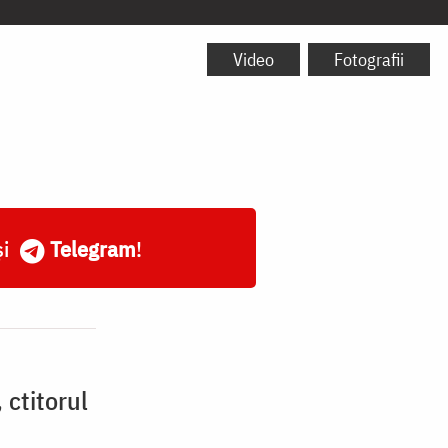
Video
Fotografii
și
Telegram
!
 ctitorul