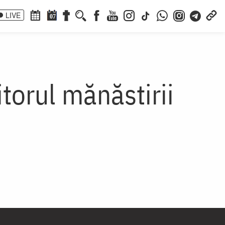
LIVE
07
itorul mănăstirii