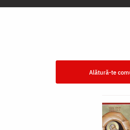
Simon
Izvorâtorul
de
mir,
ctitorul
mănăstirii
Simono-
Alătură-te comu
Petra