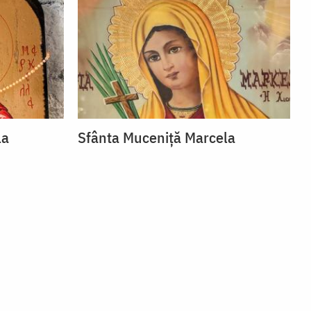
la
Sfânta Muceniță Marcela