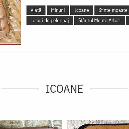
Viață
Minuni
Icoane
Sfinte moaște
Locuri de pelerinaj
Sfântul Munte Athos
ICOANE