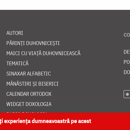
AUTORI
PĂRINȚI DUHOVNICEȘTI
DE
MAICI CU VIAȚĂ DUHOVNICEASCĂ
PO
TEMATICĂ
DO
SINAXAR ALFABETIC
MĂNĂSTIRI ȘI BISERICI
CALENDAR ORTODOX
WIDGET DOXOLOGIA
RADIO DOXOLOGIA
ăți experiența dumneavoastră pe acest