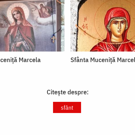
ceniță Marcela
Sfânta Muceniță Marce
Citește despre:
sfânt