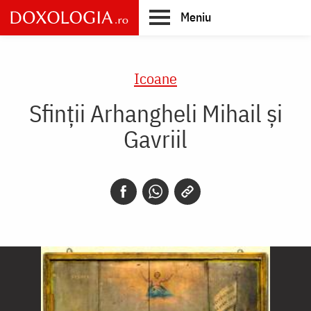
Skip
Meniu
to
main
Main
content
navigation
Icoane
Sfinții Arhangheli Mihail și
Gavriil