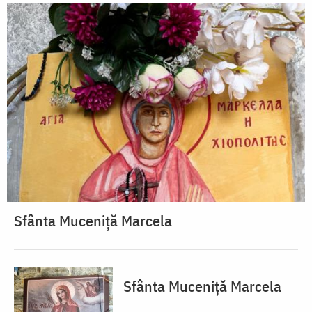
Sfânta Muceniță Marcela
Sfânta Muceniță Marcela