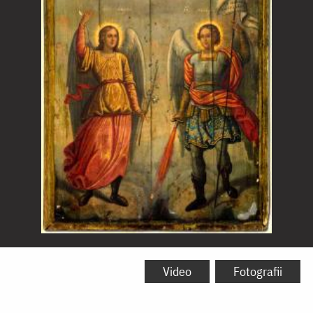
Sfinții
Arhangheli
Video
Fotografii
Mihail