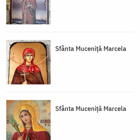
Sfânta Muceniță Marcela
Sfânta Muceniță Marcela