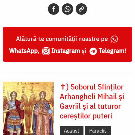
și
Gavriil
Alătură-te comunității noastre pe
WhatsApp
,
Instagram
și
Telegram
!
✝) Soborul Sfinților
Arhangheli Mihail și
Gavriil și al tuturor
cereștilor puteri
Acatist
Paraclis