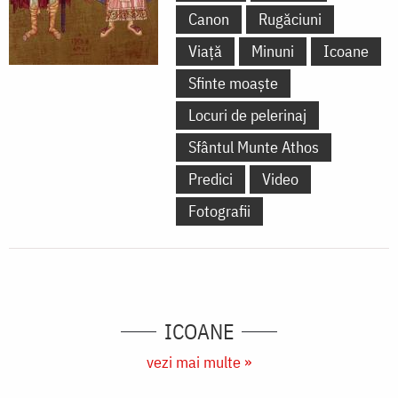
Canon
Rugăciuni
Viață
Minuni
Icoane
Sfinte moaște
Locuri de pelerinaj
Sfântul Munte Athos
Predici
Video
Fotografii
ICOANE
vezi mai multe »