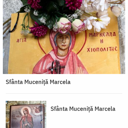
Sfânta Muceniță Marcela
Sfânta Muceniță Marcela