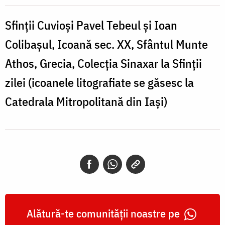
Tebeul
și
Sfinții Cuvioși Pavel Tebeul și Ioan
Ioan
Colibașul, Icoană sec. XX, Sfântul Munte
Colibașul,
Athos, Grecia, Colecția Sinaxar la Sfinții
Icoană
zilei (icoanele litografiate se găsesc la
sec.
Catedrala Mitropolitană din Iași)
XX,
Sfântul
Munte
Athos,
Grecia
Alătură-te comunității noastre pe