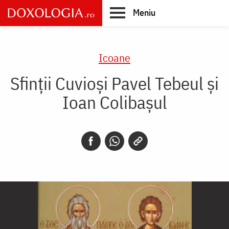
Skip
Meniu
to
main
Main
content
navigation
Icoane
Sfinții Cuvioși Pavel Tebeul și
Ioan Colibașul