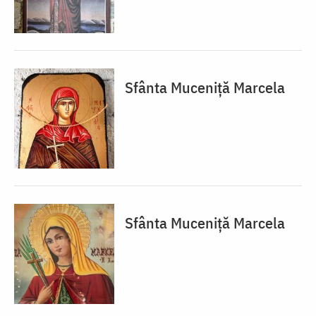
Sfânta Muceniță Marcela
Sfânta Muceniță Marcela