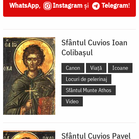
WhatsApp
,
Instagram
și
Telegram
!
Sfântul Cuvios Ioan
Colibașul
Canon
Viață
Icoane
Locuri de pelerinaj
Sfântul Munte Athos
Video
Sfântul Cuvios Pavel