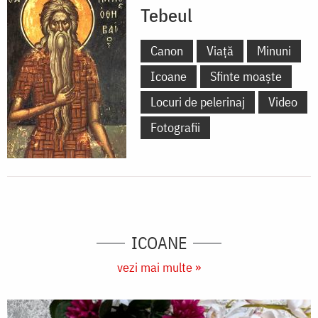
Tebeul
Canon
Viață
Minuni
Icoane
Sfinte moaște
Locuri de pelerinaj
Video
Fotografii
ICOANE
vezi mai multe »