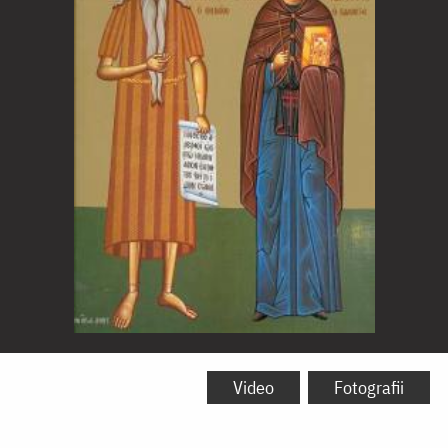
Sfinții
Cuvioși
Video
Fotografii
Pavel