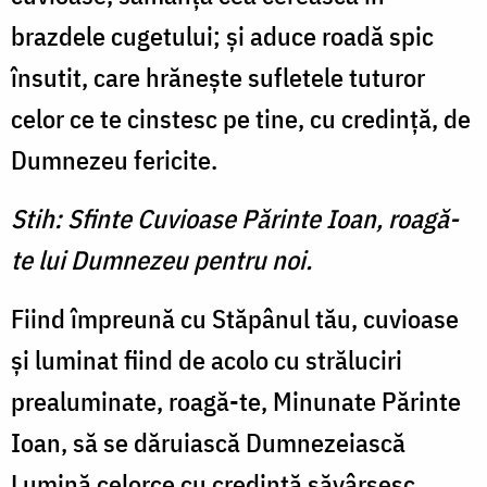
brazdele cugetului; şi aduce roadă spic
însutit, care hrăneşte sufletele tuturor
celor ce te cinstesc pe tine, cu credinţă, de
Dumnezeu fericite.
Stih: Sfinte Cuvioase Părinte Ioan, roagă-
te lui Dumnezeu pentru noi.
Fiind împreună cu Stăpânul tău, cuvioase
şi luminat fiind de acolo cu străluciri
prealuminate, roagă-te, Minunate Părinte
Ioan, să se dăruiască Dumnezeiască
Lumină celorce cu credinţă săvârşesc