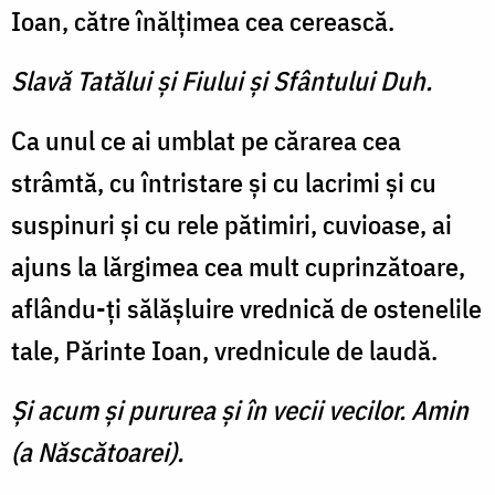
Ioan, către înălţimea cea cerească.
Slavă Tatălui şi Fiului şi Sfântului Duh.
Ca unul ce ai umblat pe cărarea cea
strâmtă, cu întristare şi cu lacrimi şi cu
suspinuri şi cu rele pătimiri, cuvioase, ai
ajuns la lărgimea cea mult cuprinză­toare,
aflându-ţi sălăşluire vrednică de ostenelile
tale, Părinte Ioan, vrednicule de laudă.
Şi acum şi pururea şi în vecii vecilor. Amin
(a Născătoarei).