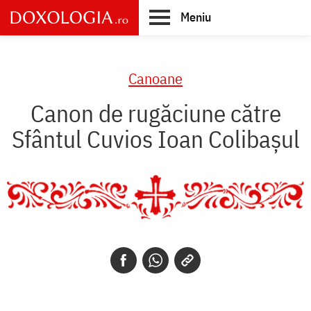
Skip
Meniu
to
main
Main
content
navigation
Canoane
Canon de rugăciune către
Sfântul Cuvios Ioan Colibaşul