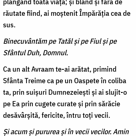
plângând toată viaţa; şi blând şi fără de
răutate fiind, ai moştenit Împărăţia cea de
sus.
Binecuvântăm pe Tatăl şi pe Fiul şi pe
Sfântul Duh, Domnul.
Ca un alt Avraam te-ai arătat, primind
Sfânta Treime ca pe un Oaspete în coliba
ta, prin suişuri Dumnezeieşti şi ai slujit-o
pe Ea prin cugete curate şi prin sărăcie
desăvârşită, fericite, întru toţi vecii.
Şi acum şi pururea şi în vecii vecilor. Amin