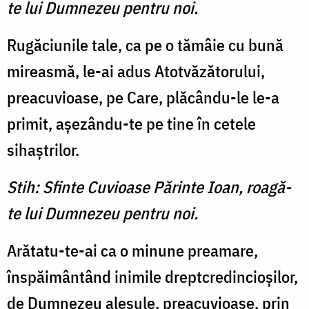
te lui Dumnezeu pentru noi.
Rugăciunile tale, ca pe o tămâie cu bună
mireasmă, le-ai adus Atotvăzătorului,
prea­cuvioase, pe Care, plăcându-le le-a
primit, aşezându-te pe tine în cetele
sihaștrilor.
Stih: Sfinte Cuvioase Părinte Ioan, roagă-
te lui Dumnezeu pentru noi.
Arătatu-te-ai ca o minune preamare,
înspăimântând inimile dreptcredincioşilor,
de Dumnezeu alesule, preacuvioase, prin