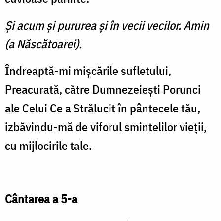
Şi acum şi pururea şi în vecii vecilor. Amin
(a Născătoarei).
Îndreaptă-mi mişcările sufletului,
Preacurată, către Dumnezeieşti Porunci
ale Celui Ce a Strălucit în pântecele tău,
izbăvindu-mă de viforul smintelilor vieţii,
cu mijlocirile tale.
Cântarea a 5-a