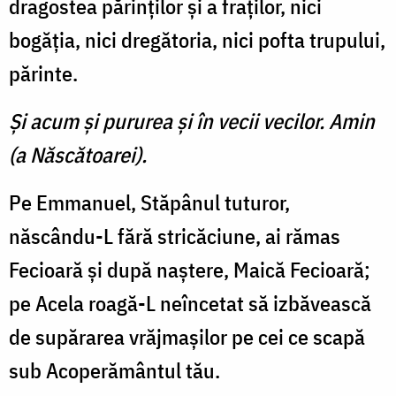
dragostea părinţilor şi a fraţilor, nici
bogăţia, nici dregătoria, nici pofta trupului,
părinte.
Şi acum şi pururea şi în vecii vecilor. Amin
(a Născătoarei).
Pe Emmanuel, Stăpânul tuturor,
născându-L fără stricăciune, ai rămas
Fecioară şi după naştere, Maică Fecioară;
pe Acela roagă-L neîncetat să izbăvească
de supărarea vrăjmaşilor pe cei ce scapă
sub Acoperământul tău.