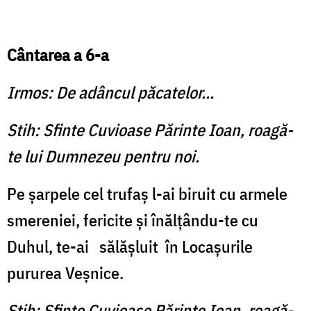
Cântarea a 6-a
Irmos: De adâncul păcatelor...
Stih: Sfinte Cuvioase Părinte Ioan, roagă-
te lui Dumnezeu pentru noi.
Pe şarpele cel trufaş l-ai biruit cu armele
smereniei, fericite şi înălţându-te cu
Duhul, te-ai sălăşluit în Locaşurile
pururea Veşnice.
Stih: Sfinte Cuvioase Părinte Ioan, roagă-