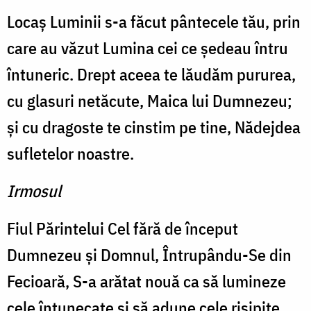
Locaş Luminii s-a făcut pântecele tău, prin
care au văzut Lumina cei ce şedeau întru
întuneric. Drept aceea te lăudăm pururea,
cu glasuri netăcute, Maica lui Dumnezeu;
şi cu dragoste te cinstim pe tine, Nădejdea
sufletelor noastre.
Irmosul
Fiul Părintelui Cel fără de început
Dumnezeu şi Domnul, Întrupându-Se din
Fecioară, S-a arătat nouă ca să lumineze
cele întunecate şi să adune cele risipite.