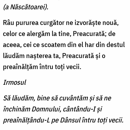
(a Născătoarei).
Râu pururea curgător ne izvorăşte nouă,
celor ce alergăm la tine, Preacurată; de
aceea, cei ce scoatem din el har din destul
lăudăm naşterea ta, Preacurată şi o
preaînălţăm întru toţi vecii.
Irmosul
Să lăudăm, bine să cuvântăm şi să ne
închinăm Domnului, cântându-I şi
preaînălţându-L pe Dânsul întru toţi vecii.