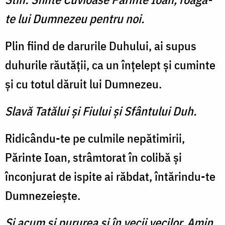
te lui Dumnezeu pentru noi.
Plin fiind de darurile Duhului, ai supus
duhurile răutăţii, ca un înţelept şi cuminte
şi cu totul dăruit lui Dumnezeu.
Slavă Tatălui şi Fiului şi Sfântului Duh.
Ridicându-te pe culmile nepătimirii,
Părinte Ioan, strâmtorat în colibă şi
înconjurat de ispite ai răbdat, întărindu-te
Dumnezeieşte.
Şi acum şi pururea şi în vecii vecilor. Amin