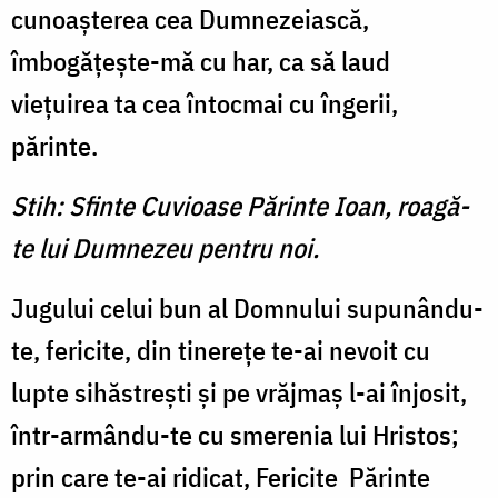
cunoaşterea cea Dumnezeiască,
îmbogăţeşte-mă cu har, ca să laud
vieţuirea ta cea întocmai cu îngerii,
părinte.
Stih: Sfinte Cuvioase Părinte Ioan, roagă-
te lui Dumnezeu pentru noi.
Jugului celui bun al Domnului supunându-
te, fericite, din tinereţe te-ai nevoit cu
lupte sihăstreşti şi pe vrăjmaş l-ai înjosit,
într-armându-te cu smerenia lui Hristos;
prin care te-ai ridicat, Fericite Părinte