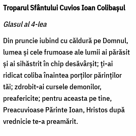
Troparul Sfântului Cuvios Ioan Colibaşul
Glasul al 4-lea
Din pruncie iubind cu căldură pe Domnul,
lumea şi cele frumoase ale lumii ai părăsit
şi ai sihăstrit în chip desăvârşit; ţi-ai
ridicat coliba înaintea porţilor părinţilor
tăi; zdrobit-ai cursele demonilor,
preafericite; pentru aceasta pe tine,
Preacuvioase Părinte Ioan, Hristos după
vrednicie te-a preamărit.