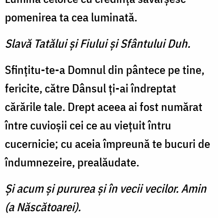
pomenirea ta cea luminată.
Slavă Tatălui şi Fiului şi Sfântului Duh.
Sfinţitu-te-a Domnul din pântece pe tine,
fericite, către Dânsul ţi-ai îndreptat
cărările tale. Drept aceea ai fost numărat
între cuvioşii cei ce au vieţuit întru
cucernicie; cu aceia împreună te bucuri de
îndumnezeire, prealăudate.
Şi acum şi pururea şi în vecii vecilor. Amin
(a Născătoarei).