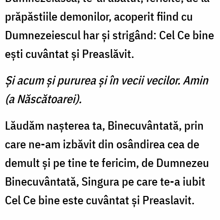
prăpăstiile demonilor, acoperit fiind cu
Dumnezeiescul har şi strigând: Cel Ce bine
eşti cuvântat şi Preaslăvit.
Şi acum şi pururea şi în vecii vecilor. Amin
(a Născătoarei).
Lăudăm naşterea ta, Binecuvântată, prin
care ne-am izbăvit din osândirea cea de
demult şi pe tine te fericim, de Dumnezeu
Binecuvântată, Singura pe care te-a iubit
Cel Ce bine este cuvântat şi Preaslavit.