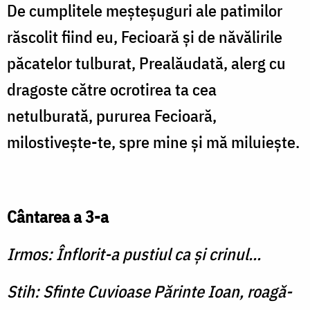
De cumplitele meşteşuguri ale patimilor
răscolit fiind eu, Fecioară şi de năvălirile
păcatelor tulburat, Prealăudată, alerg cu
dragoste către ocrotirea ta cea
netulburată, pururea Fecioară,
milostiveşte-te, spre mine şi mă miluieşte.
Cântarea a 3-a
Irmos: Înflorit-a pustiul ca şi crinul...
Stih: Sfinte Cuvioase Părinte Ioan, roagă-