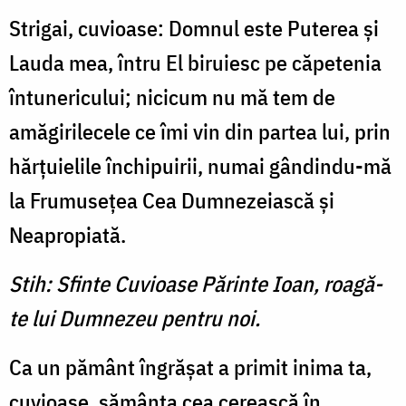
Strigai, cuvioase: Domnul este Puterea şi
Lauda mea, întru El biruiesc pe căpetenia
întunericului; nicicum nu mă tem de
amăgirilecele ce îmi vin din partea lui, prin
hărţuielile închipuirii, numai gândindu-mă
la Frumuseţea Cea Dumneze­iască şi
Neapropiată.
Stih: Sfinte Cuvioase Părinte Ioan, roagă-
te lui Dumnezeu pentru noi.
Ca un pământ îngrăşat a primit inima ta,
cuvioase, sămânţa cea cerească în