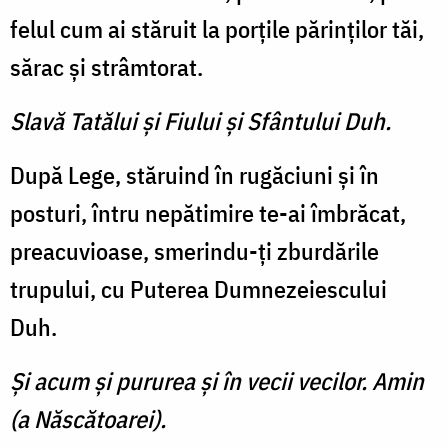
felul cum ai stăruit la porţile părinţilor tăi,
sărac şi strâmtorat.
Slavă Tatălui şi Fiului şi Sfântului Duh.
După Lege, stăruind în rugăciuni şi în
posturi, întru nepătimire te-ai îmbrăcat,
preacuvioase, smerindu-ţi zburdările
trupului, cu Puterea Dumnezeiescului
Duh.
Şi acum şi pururea şi în vecii vecilor. Amin
(a Născătoarei).