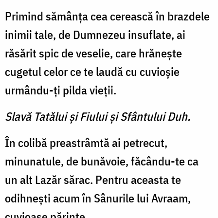
Primind sămânţa cea cerească în brazdele
inimii tale, de Dumnezeu insuflate, ai
răsărit spic de veselie, care hrăneşte
cugetul celor ce te laudă cu cuvioşie
urmându-ţi pilda vieţii.
Slavă Tatălui şi Fiului şi Sfântului Duh.
În colibă preastrâmtă ai petrecut,
minunatule, de bunăvoie, făcându-te ca
un alt Lazăr sărac. Pentru aceasta te
odihneşti acum în Sânurile lui Avraam,
cuvioase părinte.