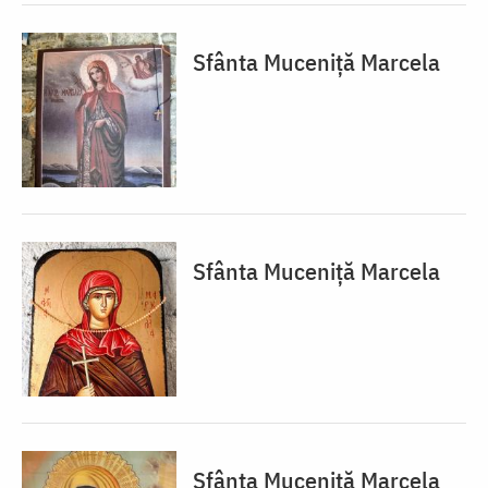
Sfânta Muceniță Marcela
Sfânta Muceniță Marcela
Sfânta Muceniță Marcela