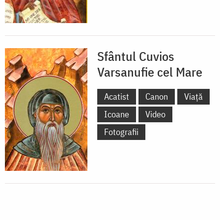
Sfântul Cuvios
Varsanufie cel Mare
Acatist
Canon
Viață
Icoane
Video
Fotografii