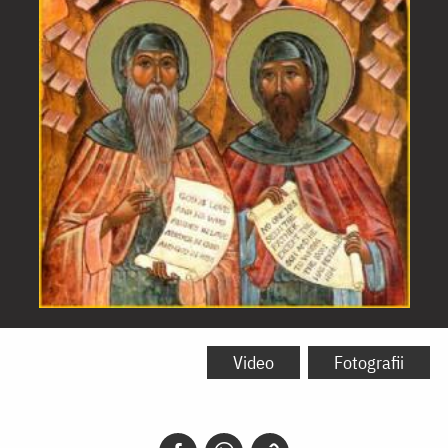
Sfinții
Cuvioși
Video
Fotografii
Varsanufie
cel