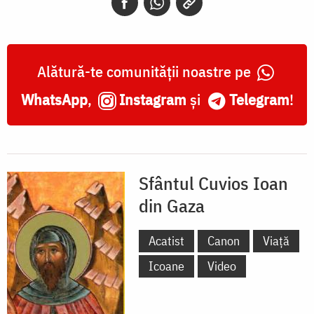
Mare
și
Ioan
Alătură-te comunității noastre pe
Profetul
WhatsApp
,
Instagram
și
Telegram
!
Sfântul Cuvios Ioan
din Gaza
Acatist
Canon
Viață
Icoane
Video