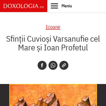
Skip
Meniu
to
main
Main
content
navigation
Icoane
Sfinții Cuvioși Varsanufie cel
Mare și Ioan Profetul