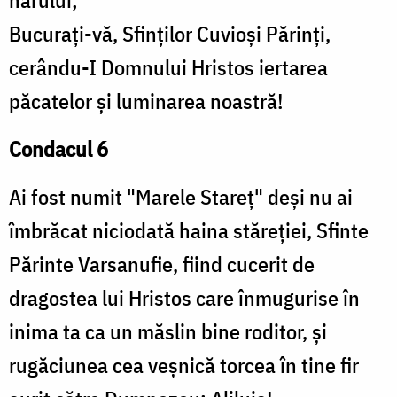
harului;
Bucurați-vă, Sfinților Cuvioși Părinți,
cerându-I Domnului Hristos iertarea
păcatelor și luminarea noastră!
Condacul 6
Ai fost numit "Marele Stareț" deși nu ai
îmbrăcat niciodată haina stăreției, Sfinte
Părinte Varsanufie, fiind cucerit de
dragostea lui Hristos care înmugurise în
inima ta ca un măslin bine roditor, și
rugăciunea cea veșnică torcea în tine fir