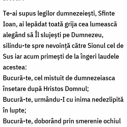
Te-ai supus legilor dumnezeiești, Sfinte
Ioan, ai lepădat toată grija cea lumească
alegând să Îl slujești pe Dumnezeu,
silindu-te spre nevoință către Sionul cel de
Sus iar acum primești de la îngeri laudele
acestea:
Bucură-te, cel mistuit de dumnezeiasca
însetare după Hristos Domnul;
Bucură-te, urmându-I cu inima nedezlipită
în lupte;
Bucură-te, doborând prin smerenie ochiul