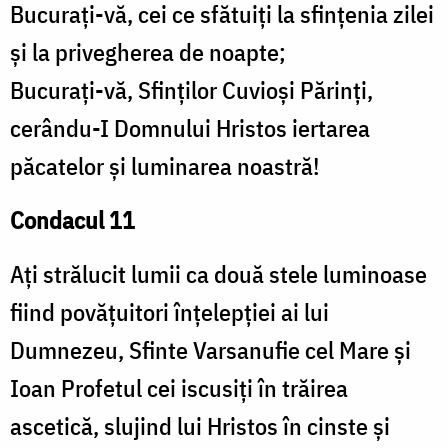
Bucurați-vă, cei ce sfătuiți la sfințenia zilei
și la privegherea de noapte;
Bucurați-vă, Sfinților Cuvioși Părinți,
cerându-I Domnului Hristos iertarea
păcatelor și luminarea noastră!
Condacul 11
Ați strălucit lumii ca două stele luminoase
fiind povățuitori înțelepției ai lui
Dumnezeu, Sfinte Varsanufie cel Mare și
Ioan Profetul cei iscusiți în trăirea
ascetică, slujind lui Hristos în cinste și