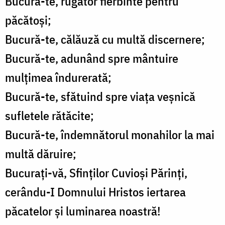
Bucură-te, rugător fierbinte pentru
păcătoși;
Bucură-te, călăuză cu multă discernere;
Bucură-te, adunând spre mântuire
mulțimea îndurerată;
Bucură-te, sfătuind spre viața veșnică
sufletele rătăcite;
Bucură-te, îndemnătorul monahilor la mai
multă dăruire;
Bucurați-vă, Sfinților Cuvioși Părinți,
cerându-I Domnului Hristos iertarea
păcatelor și luminarea noastră!