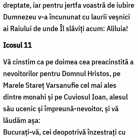
dreptate, iar pentru jertfa voastră de iubire
Dumnezeu v-a încununat cu laurii veșnici
ai Raiului de unde Îl slăviți acum: Aliluia!
Icosul 11
Vă cinstim ca pe doimea cea preacinstită a
nevoitorilor pentru Domnul Hristos, pe
Marele Stareț Varsanufie cel mai ales
dintre monahi și pe Cuviosul Ioan, alesul
său ucenic și împreună-nevoitor, și vă
lăudăm așa:
Bucurați-vă, cei deopotrivă înzestrați cu