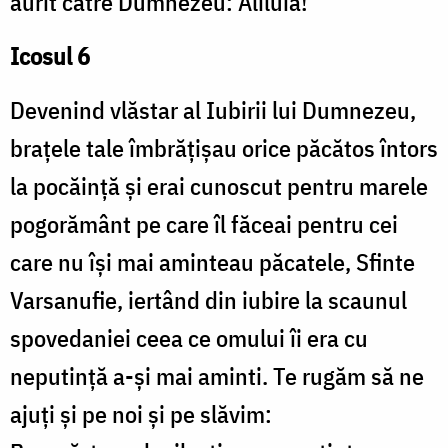
aurit către Dumnezeu: Aliluia!
Icosul 6
Devenind vlăstar al Iubirii lui Dumnezeu,
brațele tale îmbrățișau orice păcătos întors
la pocăință și erai cunoscut pentru marele
pogorământ pe care îl făceai pentru cei
care nu își mai aminteau păcatele, Sfinte
Varsanufie, iertând din iubire la scaunul
spovedaniei ceea ce omului îi era cu
neputință a-și mai aminti. Te rugăm să ne
ajuți și pe noi și pe slăvim: