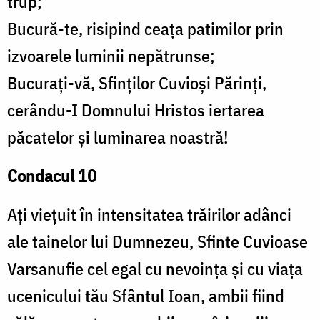
trup;
Bucură-te, risipind ceața patimilor prin
izvoarele luminii nepătrunse;
Bucurați-vă, Sfinților Cuvioși Părinți,
cerându-I Domnului Hristos iertarea
păcatelor și luminarea noastră!
Condacul 10
Ați viețuit în intensitatea trăirilor adânci
ale tainelor lui Dumnezeu, Sfinte Cuvioase
Varsanufie cel egal cu nevoința și cu viața
ucenicului tău Sfântul Ioan, ambii fiind