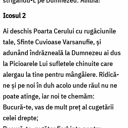
strigându-L pe Dumnezeu: Aliluia!
Icosul 2
Ai deschis Poarta Cerului cu rugăciunile
tale, Sfinte Cuvioase Varsanufie, și
adunând îndrăzneală la Dumnezeu ai dus
la Picioarele Lui sufletele chinuite care
alergau la tine pentru mângâiere. Ridică-
ne și pe noi în duh acolo unde răul nu ne
poate atinge, iar noi te chemăm:
Bucură-te, vas de mult preț al cugetării
celei drepte;