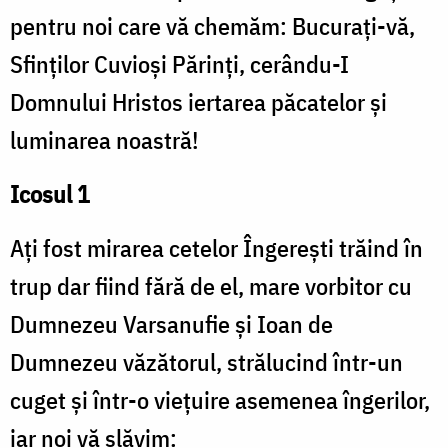
pentru noi care vă chemăm: Bucurați-vă,
Sfinților Cuvioși Părinți, cerându-I
Domnului Hristos iertarea păcatelor și
luminarea noastră!
Icosul 1
Ați fost mirarea cetelor Îngerești trăind în
trup dar fiind fără de el, mare vorbitor cu
Dumnezeu Varsanufie și Ioan de
Dumnezeu văzătorul, strălucind într-un
cuget și într-o viețuire asemenea îngerilor,
iar noi vă slăvim: