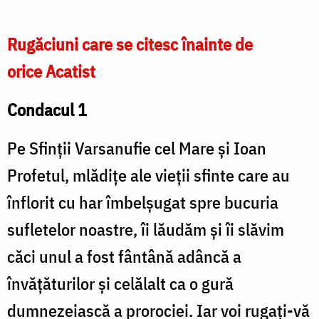
Rugăciuni care se citesc înainte de
orice Acatist
Condacul 1
Pe Sfinții Varsanufie cel Mare și Ioan
Profetul, mlădițe ale vieții sfinte care au
înflorit cu har îmbelșugat spre bucuria
sufletelor noastre, îi lăudăm și îi slăvim
căci unul a fost fântână adâncă a
învățăturilor și celălalt ca o gură
dumnezeiască a prorociei. Iar voi rugați-vă