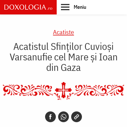
Skip
Meniu
to
main
Main
content
navigation
Acatiste
Acatistul Sfinților Cuvioși
Varsanufie cel Mare și Ioan
din Gaza