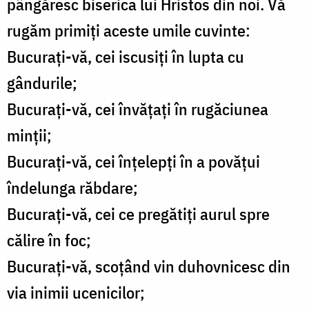
pângăresc biserica lui Hristos din noi. Vă
rugăm primiți aceste umile cuvinte:
Bucurați-vă, cei iscusiți în lupta cu
gândurile;
Bucurați-vă, cei învățați în rugăciunea
minții;
Bucurați-vă, cei înțelepți în a povățui
îndelunga răbdare;
Bucurați-vă, cei ce pregătiți aurul spre
călire în foc;
Bucurați-vă, scoțând vin duhovnicesc din
via inimii ucenicilor;