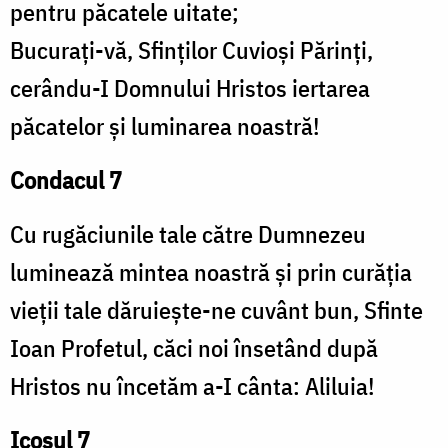
pentru păcatele uitate;
Bucurați-vă, Sfinților Cuvioși Părinți,
cerându-I Domnului Hristos iertarea
păcatelor și luminarea noastră!
Condacul 7
Cu rugăciunile tale către Dumnezeu
luminează mintea noastră și prin curăția
vieții tale dăruiește-ne cuvânt bun, Sfinte
Ioan Profetul, căci noi însetând după
Hristos nu încetăm a-I cânta: Aliluia!
Icosul 7