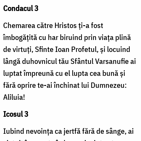
Condacul 3
Chemarea către Hristos ți-a fost
îmbogățită cu har biruind prin viața plină
de virtuți, Sfinte Ioan Profetul, și locuind
lângă duhovnicul tău Sfântul Varsanufie ai
luptat împreună cu el lupta cea bună și
fără oprire te-ai închinat lui Dumnezeu:
Aliluia!
Icosul 3
Iubind nevoința ca jertfă fără de sânge, ai