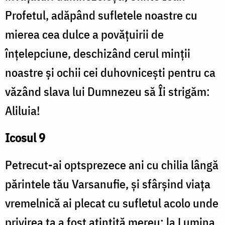
Profetul, adăpând sufletele noastre cu
mierea cea dulce a povățuirii de
înțelepciune, deschizând cerul minții
noastre și ochii cei duhovnicești pentru ca
văzând slava lui Dumnezeu să Îi strigăm:
Aliluia!
Icosul 9
Petrecut-ai optsprezece ani cu chilia lângă
părintele tău Varsanufie, și sfârșind viața
vremelnică ai plecat cu sufletul acolo unde
privirea ta a fost ațintită mereu: la Lumina