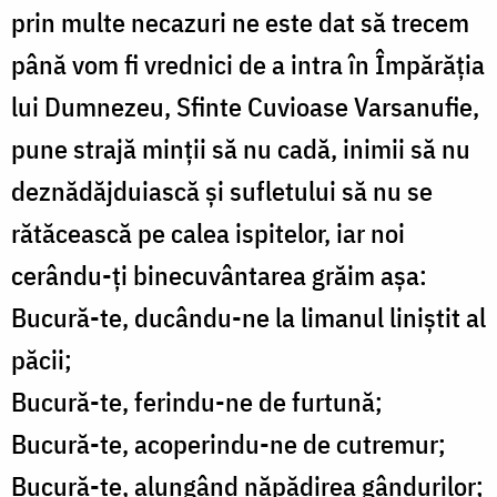
prin multe necazuri ne este dat să trecem
până vom fi vrednici de a intra în Împărăția
lui Dumnezeu, Sfinte Cuvioase Varsanufie,
pune strajă minții să nu cadă, inimii să nu
deznădăjduiască și sufletului să nu se
rătăcească pe calea ispitelor, iar noi
cerându-ți binecuvântarea grăim așa:
Bucură-te, ducându-ne la limanul liniștit al
păcii;
Bucură-te, ferindu-ne de furtună;
Bucură-te, acoperindu-ne de cutremur;
Bucură-te, alungând năpădirea gândurilor;