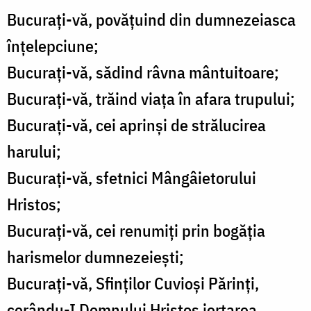
Bucurați-vă, povățuind din dumnezeiasca
înțelepciune;
Bucurați-vă, sădind râvna mântuitoare;
Bucurați-vă, trăind viața în afara trupului;
Bucurați-vă, cei aprinși de strălucirea
harului;
Bucurați-vă, sfetnici Mângâietorului
Hristos;
Bucurați-vă, cei renumiți prin bogăția
harismelor dumnezeiești;
Bucurați-vă, Sfinților Cuvioși Părinți,
cerându-I Domnului Hristos iertarea