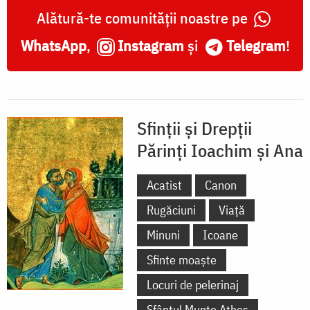
Ana
Alătură-te comunității noastre pe
WhatsApp
,
Instagram
și
Telegram
!
Sfinții și Drepții
Părinți Ioachim și Ana
Acatist
Canon
Rugăciuni
Viață
Minuni
Icoane
Sfinte moaște
Locuri de pelerinaj
Sfântul Munte Athos