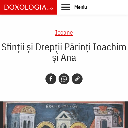
Skip
Meniu
to
main
Main
content
navigation
Icoane
Sfinții și Drepții Părinți Ioachim
și Ana