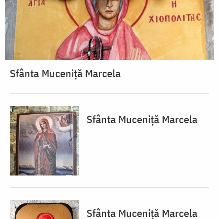
Sfânta Muceniță Marcela
Sfânta Muceniță Marcela
Sfânta Muceniță Marcela