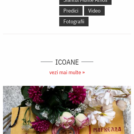
Predici
Video
Fotografii
ICOANE
vezi mai multe »