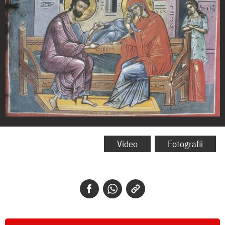
Sfinții
și
Video
Fotografii
Drepții
Părinți
Ioachim
și