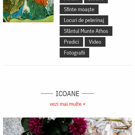
Sfinte moaște
Locuri de pelerinaj
Sfântul Munte Athos
Predici
Video
Fotografii
ICOANE
vezi mai multe »