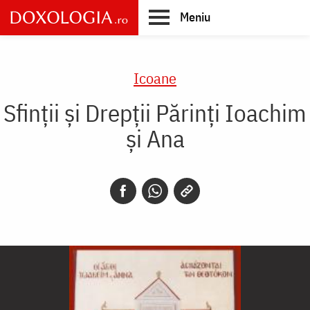
Skip
Meniu
to
main
Main
content
navigation
Icoane
Sfinții și Drepții Părinți Ioachim
și Ana