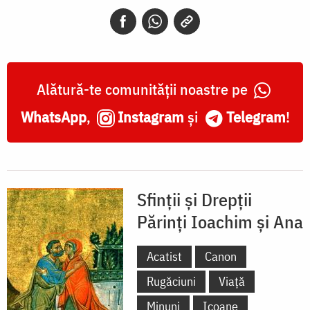
Părinți
Ioachim
și
Ana
Alătură-te comunității noastre pe
WhatsApp
,
Instagram
și
Telegram
!
Sfinții și Drepții
Părinți Ioachim și Ana
Acatist
Canon
Rugăciuni
Viață
Minuni
Icoane