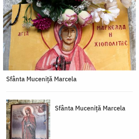
Sfânta Muceniță Marcela
Sfânta Muceniță Marcela