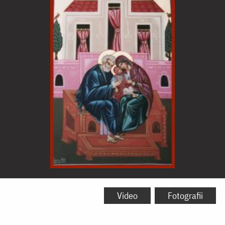
Sfinții
și
Video
Fotografii
Drepții