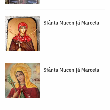
Sfânta Muceniță Marcela
Sfânta Muceniță Marcela