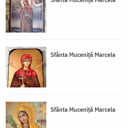
Sfânta Muceniță Marcela
Sfânta Muceniță Marcela