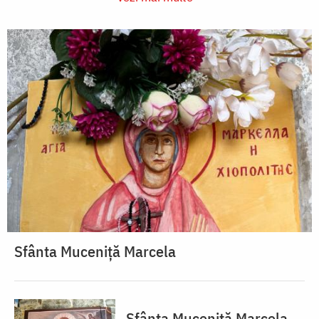
Sfânta Muceniță Marcela
Sfânta Muceniță Marcela