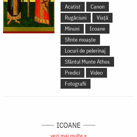
Acatist
Canon
Rugăciuni
Viață
Minuni
Icoane
Sfinte moaște
Locuri de pelerinaj
Sfântul Munte Athos
Predici
Video
Fotografii
ICOANE
vezi mai multe »