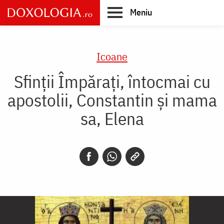
Skip
Meniu
to
main
Main
content
navigation
Icoane
Sfinții Împărați, întocmai cu
apostolii, Constantin și mama
sa, Elena