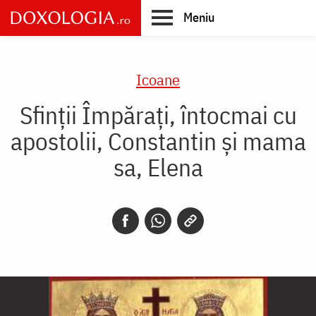
Skip
Meniu
to
main
Main
content
navigation
Icoane
Sfinții Împărați, întocmai cu
apostolii, Constantin și mama
sa, Elena