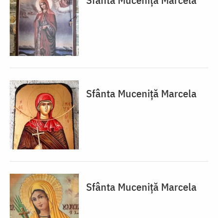
Sfânta Muceniță Marcela
Sfânta Muceniță Marcela