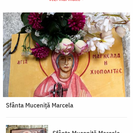
Sfânta Muceniță Marcela
Sfânta Muceniță Marcela