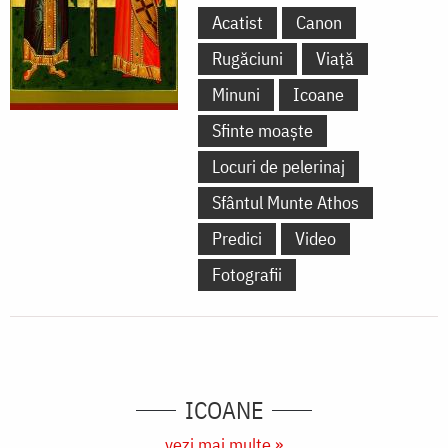
Acatist
Canon
Rugăciuni
Viață
Minuni
Icoane
Sfinte moaște
Locuri de pelerinaj
Sfântul Munte Athos
Predici
Video
Fotografii
ICOANE
vezi mai multe »