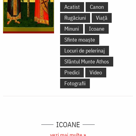
Acatist
Canon
Rugăciuni
Viață
Minuni
Icoane
Sfinte moaște
Locuri de pelerinaj
Sfântul Munte Athos
Predici
Video
Fotografii
ICOANE
vezi mai multe »