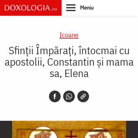
Skip
Meniu
to
main
Main
content
navigation
Icoane
Sfinții Împărați, întocmai cu
apostolii, Constantin și mama
sa, Elena