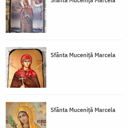
Sfânta Muceniță Marcela
Sfânta Muceniță Marcela