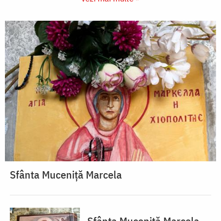
Sfânta Muceniță Marcela
Sfânta Muceniță Marcela