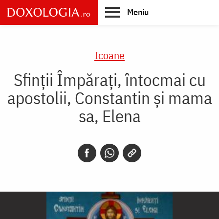
Skip
Meniu
to
main
Main
content
navigation
Icoane
Sfinții Împărați, întocmai cu
apostolii, Constantin și mama
sa, Elena