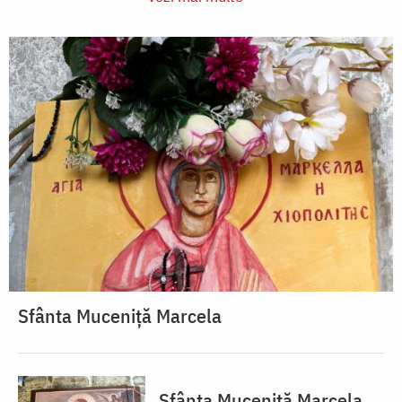
Sfânta Muceniță Marcela
Sfânta Muceniță Marcela