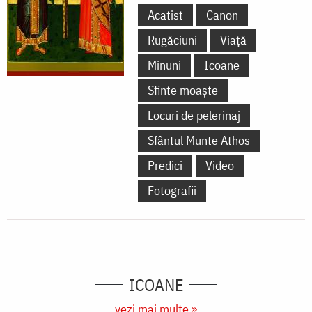
Acatist
Canon
Rugăciuni
Viață
Minuni
Icoane
Sfinte moaște
Locuri de pelerinaj
Sfântul Munte Athos
Predici
Video
Fotografii
ICOANE
vezi mai multe »