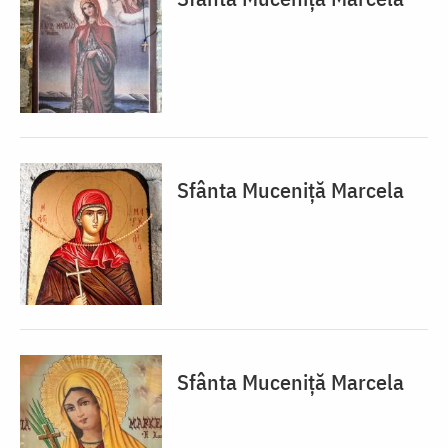
Sfânta Muceniță Marcela
Sfânta Muceniță Marcela