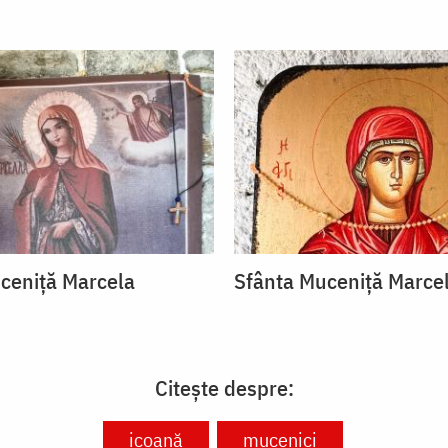
ceniță Marcela
Sfânta Muceniță Marce
Citește despre:
icoană
mucenici