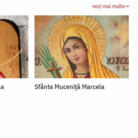
vezi mai multe »
la
Sfânta Muceniță Marcela