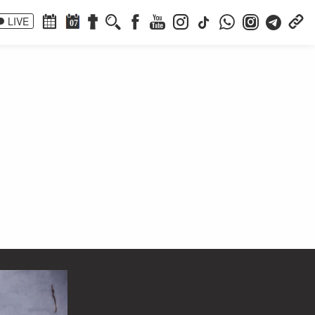
LIVE
07
i