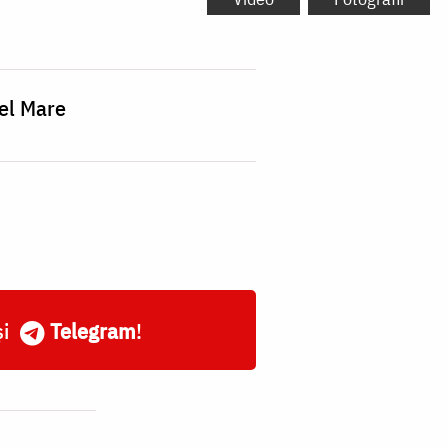
cel Mare
și
Telegram
!