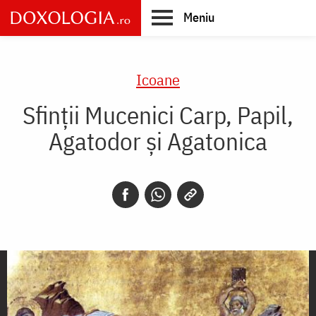
Skip
Meniu
to
main
Main
content
navigation
Icoane
Sfinții Mucenici Carp, Papil,
Agatodor și Agatonica