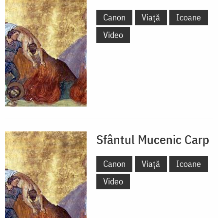
Canon
Viață
Icoane
Video
Sfântul Mucenic Carp
Canon
Viață
Icoane
Video