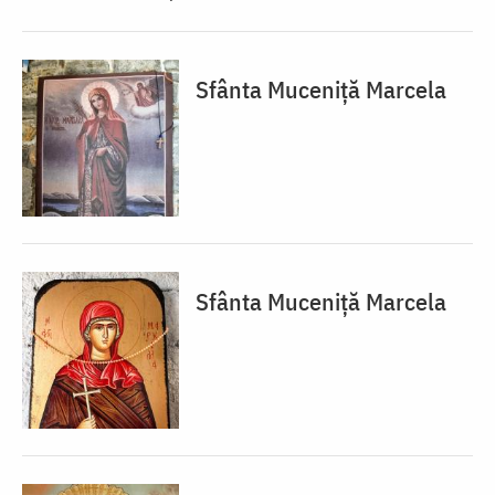
Sfânta Muceniță Marcela
Sfânta Muceniță Marcela