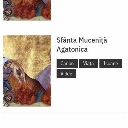
Sfânta Muceniță
Agatonica
Canon
Viață
Icoane
Video