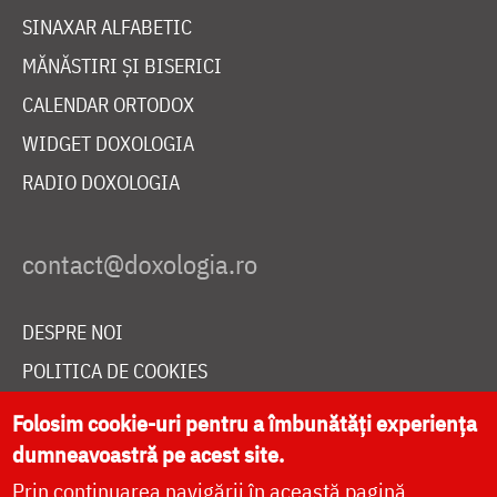
SINAXAR ALFABETIC
MĂNĂSTIRI ȘI BISERICI
CALENDAR ORTODOX
WIDGET DOXOLOGIA
RADIO DOXOLOGIA
DESPRE NOI
POLITICA DE COOKIES
DONEAZĂ ONLINE PENTRU CATEDRALA NAȚIONALĂ
Folosim cookie-uri pentru a îmbunătăți experiența
dumneavoastră pe acest site.
Prin continuarea navigării în această pagină
LIVE