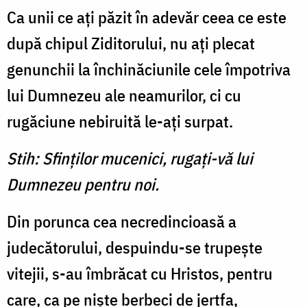
Ca unii ce aţi păzit în ade­văr ceea ce este
după chipul Ziditorului, nu aţi plecat
genunchii la închinăciunile cele împotriva
lui Dumnezeu ale neamurilor, ci cu
rugăciune ne­biruită le-aţi surpat.
Stih: Sfinţilor mucenici, rugaţi-vă lui
Dumnezeu pentru noi.
Din porunca cea necredin­cioasă a
judecătorului, despuindu-se trupeşte
vitejii, s-au îm­brăcat cu Hristos, pentru
care, ca pe nişte berbeci de jertfa,