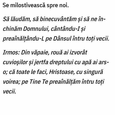
Se milostivească spre noi.
Să lăudăm, să binecuvântăm şi să ne în­
chinăm Domnului, cântându-I şi
preaînălţându-L pe Dânsul întru toţi vecii.
Irmos: Din văpaie, rouă ai izvorât
cuvioşilor şi jertfa dreptului cu apă ai ars-
o; că toate le faci, Hristoase, cu singură
voirea; pe Tine Te preaînălţăm întru toţi
vecii.