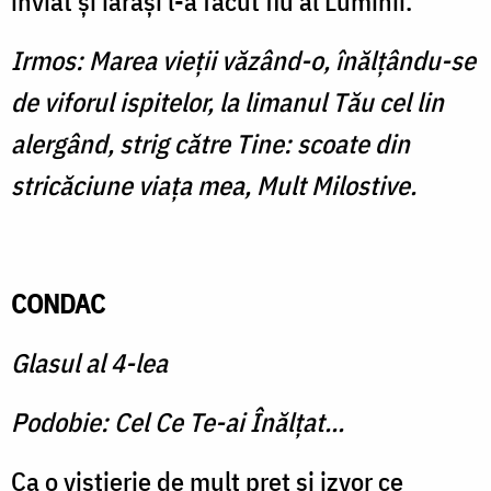
înviat şi iarăşi l-a făcut fiu al Luminii.
Irmos: Marea vieţii văzând-o, înălţându-se
de viforul ispitelor, la limanul Tău cel lin
alergând, strig către Tine: scoate din
stricăciune viaţa mea, Mult Milostive.
CONDAC
Glasul al 4-lea
Podobie: Cel Ce Te-ai Înălţat...
Ca o vistierie de mult preţ şi izvor ce