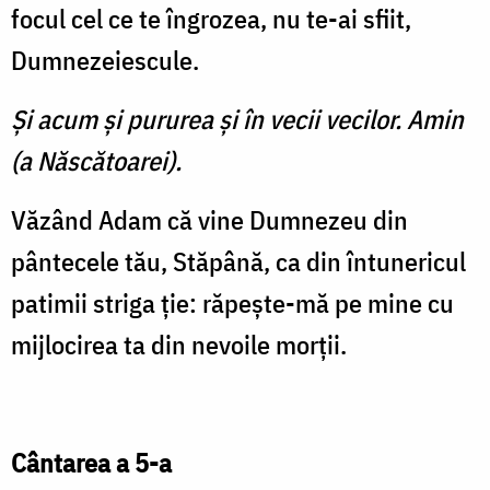
focul cel ce te îngrozea, nu te-ai sfiit,
Dumnezeiescule.
Şi acum şi pururea şi în vecii vecilor. Amin
(a Născătoarei).
Văzând Adam că vine Dum­nezeu din
pântecele tău, Stă­până, ca din întunericul
patimii striga ţie: răpeşte-mă pe mine cu
mijlocirea ta din nevoile morţii.
Cântarea a 5-a