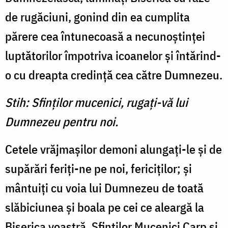
de ru­găciuni, gonind din ea cumplita
părere cea întunecoasă a necunoştinţei
luptătorilor împotriva icoanelor şi întărind-
o cu dreap­ta credinţă cea către Dumnezeu.
Stih: Sfinţilor mucenici, rugaţi-vă lui
Dumnezeu pentru noi.
Cetele vrăjmaşilor demoni alungaţi-le şi de
supărări feriţi-ne pe noi, fericiţilor; şi
mântuiţi cu voia lui Dumnezeu de toată
slăbiciunea şi boala pe cei ce aleargă la
Biserica voastră, Sfinţilor Mucenici Carp şi