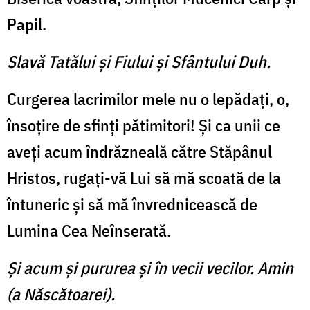
Papil.
Slavă Tatălui şi Fiului şi Sfântului Duh.
Curgerea lacrimilor mele nu o lepădaţi, o,
însoţire de sfinţi pătimitori! Şi ca unii ce
aveţi acum îndrăzneală către Stăpâ­nul
Hristos, rugaţi-vă Lui să mă scoată de la
întuneric şi să mă învrednicească de
Lumina Cea Neînserată.
Şi acum şi pururea şi în vecii vecilor. Amin
(a Născătoarei).