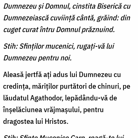
Dumnezeu şi Domnul, cinstita Biserică cu
Dumnezeiască cuviinţă cântă, grăind: din
cuget curat întru Domnul prăznuind.
Stih: Sfinţilor mucenici, rugaţi-vă lui
Dumnezeu pentru noi.
Aleasă jertfă aţi adus lui Dumnezeu cu
credinţa, măriţi­lor purtători de chinuri, pe
lăudatul Agathodor, lepădându-vă de
înşelăciunea vrăjma­şului, pentru
dragostea lui Hristos.
Stih: Sfinte Mucenice Carp, roagă-te lui