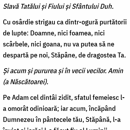
Slavă Tatălui şi Fiului şi Sfântului Duh.
Cu osârdie strigau ca dintr-ogură purtătorii
de lupte: Doam­ne, nici foamea, nici
scârbele, nici goana, nu va putea să ne
despartă pe noi, Stăpâne, de dragostea Ta.
Şi acum şi pururea şi în vecii vecilor. Amin
(a Născătoarei).
Pe Adam cel dintâi zidit, sfa­tul femeiesc l-
a omorât odini­oară; iar acum, încăpând
Dumnezeu în pântecele tău, Stăpâ­nă, l-a