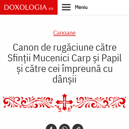
Skip
Meniu
to
main
Main
content
navigation
Canoane
Canon de rugăciune către
Sfinţii Mucenici Carp şi Papil
şi către cei împreună cu
dânşii