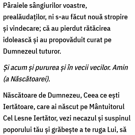
Pâraiele sângiurilor voastre,
prealăudaţilor, ni s-au făcut nouă stropire
şi vindecare; că au pierdut rătăcirea
idolească şi au propovăduit curat pe
Dumnezeul tuturor.
Şi acum şi pururea şi în vecii vecilor. Amin
(a Născătoarei).
Născătoare de Dumnezeu, Ceea ce eşti
Iertătoare, care ai născut pe Mântuitorul
Cel Lesne Iertător, vezi necazul şi suspi­nul
poporului tău şi grăbeşte a te ruga Lui, să