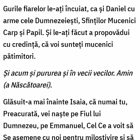
Gurile fiarelor le-aţi încuiat, ca şi Daniel cu
arme cele Dumnezeieşti, Sfinţilor Mucenici
Carp şi Papil. Şi le-aţi făcut a propovădui
cu credinţă, că voi sunteţi mucenici
pătimitori.
Şi acum şi pururea şi în vecii vecilor. Amin
(a Născătoarei).
Glăsuit-a mai înainte Isaia, că numai tu,
Preacurată, vei naşte pe Fiul lui
Dumnezeu, pe Emmanuel, Cel Ce a voit să
Se asemene cu noi pentru milosti­vire şi să