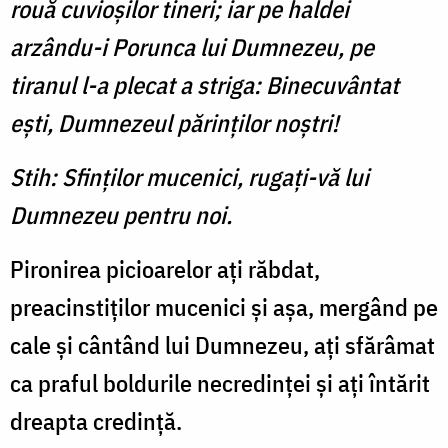
rouă cuvioşilor tineri; iar pe haldei
arzându-i Porunca lui Dumnezeu, pe
tiranul l-a plecat a striga: Binecuvântat
eşti, Dumnezeul părinţilor noştri!
Stih: Sfinţilor mucenici, rugaţi-vă lui
Dumnezeu pentru noi.
Pironirea picioarelor aţi răb­dat,
preacinstiţilor mucenici şi aşa, mergând pe
cale şi cântând lui Dumnezeu, aţi sfărâmat
ca praful boldurile necredinţei şi aţi întărit
dreapta credinţă.