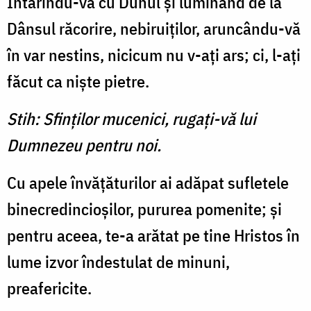
Întărindu-vă cu Duhul şi lu­minând de la
Dânsul răcorire, nebiruiţilor, aruncându-vă
în var nestins, nicicum nu v-aţi ars; ci, l-aţi
făcut ca nişte pietre.
Stih: Sfinţilor mucenici, rugaţi-vă lui
Dumnezeu pentru noi.
Cu apele învăţăturilor ai adăpat sufletele
binecredincioşilor, pururea pomenite; şi
pen­tru aceea, te-a arătat pe tine Hristos în
lume izvor îndestulat de minuni,
preafericite.