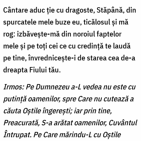
Cântare aduc ţie cu dragoste, Stăpână, din
spurcatele mele buze eu, ticălosul şi mă
rog: izbăveşte-mă din noroiul faptelor
mele şi pe toţi cei ce cu credinţă te laudă
pe tine, învredniceşte-i de starea cea de-a
dreapta Fiu­lui tău.
Irmos: Pe Dumnezeu a-L vedea nu este cu
putinţă oamenilor, spre Care nu cutează a
căuta Oştile îngereşti; iar prin tine,
Preacurată, S-a arătat oamenilor, Cuvântul
Întrupat. Pe Care mărindu-L cu Oştile