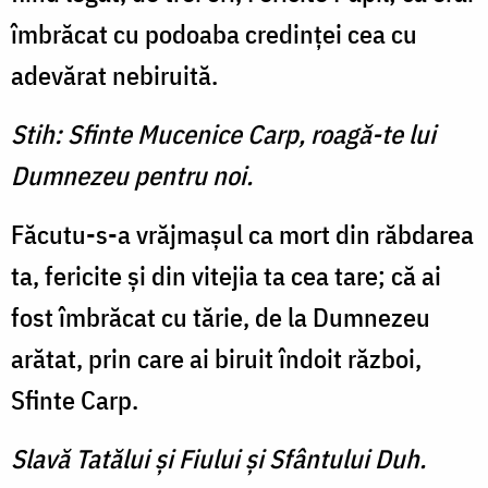
îmbrăcat cu podoaba credinţei cea cu
adevărat ne­biruită.
Stih: Sfinte Mucenice Carp, roagă-te lui
Dumnezeu pentru noi.
Făcutu-s-a vrăjmaşul ca mort din răbdarea
ta, fericite şi din vitejia ta cea tare; că ai
fost îm­brăcat cu tărie, de la Dumnezeu
arătat, prin care ai biruit îndoit război,
Sfinte Carp.
Slavă Tatălui şi Fiului şi Sfântului Duh.