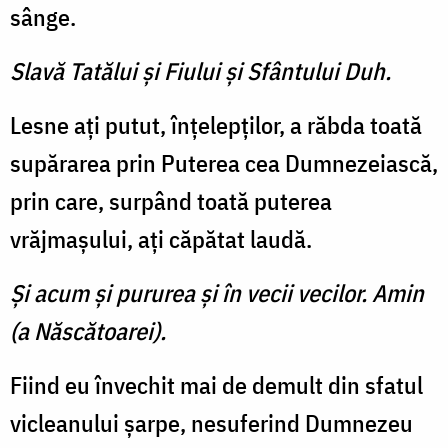
sânge.
Slavă Tatălui şi Fiului şi Sfântului Duh.
Lesne aţi putut, înţelepţilor, a răbda toată
supărarea prin Puterea cea Dumnezeiască,
prin care, surpând toată puterea
vrăjmaşului, aţi căpătat laudă.
Şi acum şi pururea şi în vecii vecilor. Amin
(a Născătoarei).
Fiind eu învechit mai de de­mult din sfatul
vicleanului şar­pe, nesuferind Dumnezeu