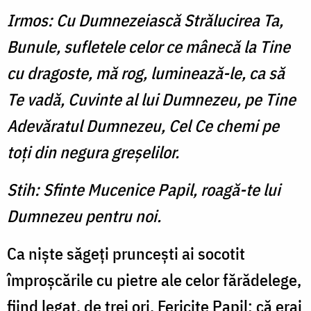
Irmos: Cu Dumnezeiască Străluci­rea Ta,
Bunule, sufletele celor ce mânecă la Tine
cu dragoste, mă rog, luminează-le, ca să
Te vadă, Cuvinte al lui Dumnezeu, pe Tine
Adevăratul Dumnezeu, Cel Ce chemi pe
toţi din negura greşelilor.
Stih: Sfinte Mucenice Papil, roagă-te lui
Dumnezeu pentru noi.
Ca nişte săgeţi prunceşti ai socotit
împroşcările cu pietre ale celor fărădelege,
fiind le­gat, de trei ori, Fericite Papil; că erai