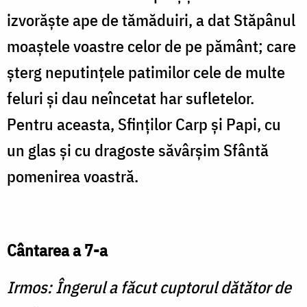
izvorăşte ape de tămă­duiri, a dat Stăpânul
moaştele voastre celor de pe pământ; care
şterg neputinţele patimilor cele de multe
feluri şi dau neîncetat har sufletelor.
Pentru aceasta, Sfinţilor Carp şi Papi, cu
un glas şi cu dragoste săvârşim Sfântă
pomenirea voastră.
Cântarea a 7-a
Irmos: Îngerul a făcut cuptorul dătător de