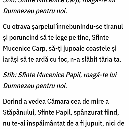
Dumnezeu pentru noi.
Cu otrava şarpelui înnebunindu-se tiranul
şi poruncind să te lege pe tine, Sfinte
Mucenice Carp, să-ţi ju­poaie coastele şi
iarăşi să te ardă cu foc, n-a slăbit tăria ta.
Stih: Sfinte Mucenice Papil, roagă-te lui
Dumnezeu pentru noi.
Dorind a vedea Cămara cea de mire a
Stăpânului, Sfinte Papil, spânzurat fiind,
nu te-ai înspăimântat de a fi jupuit, nici de