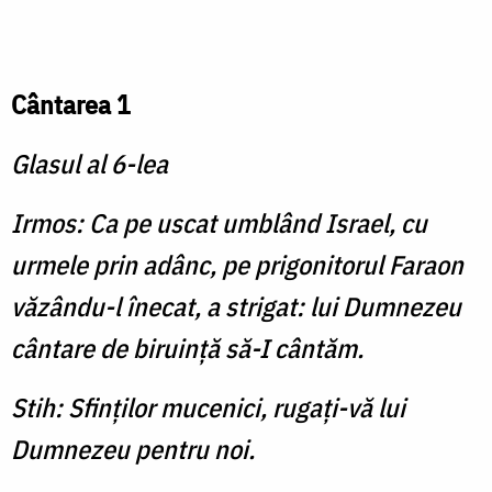
Cântarea 1
Glasul al 6-lea
Irmos: Ca pe uscat umblând Is­rael, cu
urmele prin adânc, pe prigonitorul Faraon
văzându-l înecat, a strigat: lui Dumnezeu
cântare de biruinţă să-I cântăm.
Stih: Sfinţilor mucenici, rugaţi-vă lui
Dumnezeu pentru noi.