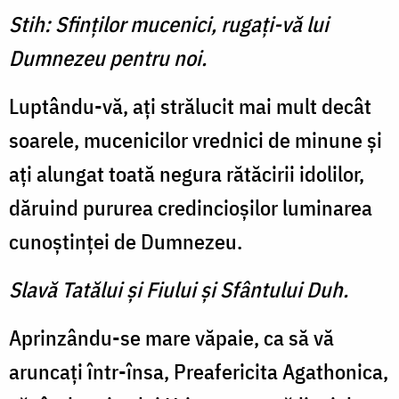
Stih: Sfinţilor mucenici, rugaţi-vă lui
Dumnezeu pentru noi.
Luptându-vă, aţi strălucit mai mult decât
soarele, mucenicilor vrednici de minune şi
aţi alun­gat toată negura rătăcirii ido­lilor,
dăruind pururea credin­cioşilor luminarea
cunoştinţei de Dumnezeu.
Slavă Tatălui şi Fiului şi Sfântului Duh.
Aprinzându-se mare văpaie, ca să vă
aruncaţi într-însa, Preafericita Agathonica,