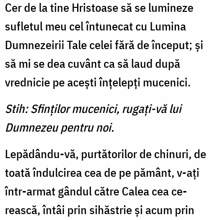
Cer de la tine Hristoase să se lumineze
sufletul meu cel în­tunecat cu Lumina
Dumnezeirii Tale celei fără de început; şi
să mi se dea cuvânt ca să laud după
vrednicie pe aceşti înţelepţi mucenici.
Stih: Sfinţilor mucenici, rugaţi-vă lui
Dumnezeu pentru noi.
Lepădându-vă, purtătorilor de chinuri, de
toată îndulcirea cea de pe pământ, v-aţi
într-armat gândul către Calea cea ce­
rească, întâi prin sihăstrie şi acum prin