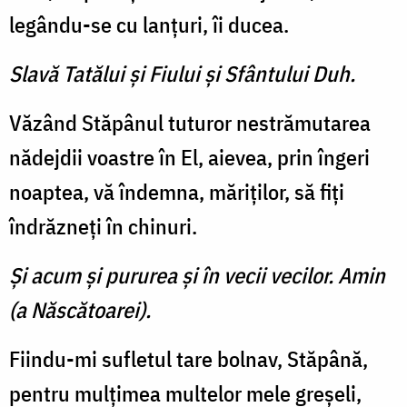
legându-se cu lanţuri, îi ducea.
Slavă Tatălui şi Fiului şi Sfântului Duh.
Văzând Stăpânul tuturor nestrămutarea
nădejdii voastre în El, aievea, prin îngeri
noaptea, vă îndemna, măriţilor, să fiţi
îndrăzneţi în chinuri.
Şi acum şi pururea şi în vecii vecilor. Amin
(a Născătoarei).
Fiindu-mi sufletul tare bol­nav, Stăpână,
pentru mulţimea multelor mele greşeli,