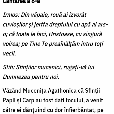
Cântarea a 8-a
Irmos: Din văpaie, rouă ai izvorât
cuvioşilor şi jertfa dreptului cu apă ai ars-
o; că toate le faci, Hristoase, cu singură
voirea; pe Tine Te preaînălţăm întru toţi
vecii.
Stih: Sfinţilor mucenici, rugaţi-vă lui
Dumnezeu pentru noi.
Văzând Muceniţa Agathonica că Sfinţii
Papil şi Carp au fost daţi focului, a venit
către ei dănţuind cu dor înfier­bântat; pe