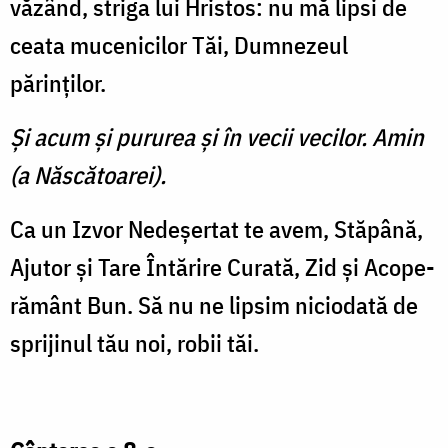
vă­zând, striga lui Hristos: nu mă lipsi de
ceata mucenicilor Tăi, Dumnezeul
părinţilor.
Şi acum şi pururea şi în vecii vecilor. Amin
(a Născătoarei).
Ca un Izvor Nedeşertat te avem, Stăpână,
Ajutor şi Tare Întărire Curată, Zid şi Acope­
rământ Bun. Să nu ne lipsim niciodată de
sprijinul tău noi, robii tăi.