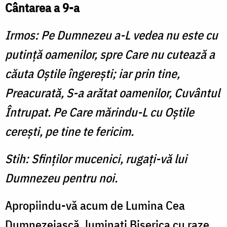
Cântarea a 9-a
Irmos: Pe Dumnezeu a-L vedea nu este cu
putinţă oamenilor, spre Care nu cutează a
căuta Oştile îngereşti; iar prin tine,
Preacurată, S-a arătat oamenilor, Cuvântul
Întrupat. Pe Care mărindu-L cu Oştile
cereşti, pe tine te fericim.
Stih: Sfinţilor mucenici, rugaţi-vă lui
Dumnezeu pentru noi.
Apropiindu-vă acum de Lu­mina Cea
Dumnezeiască, luminaţi Biserica cu raze