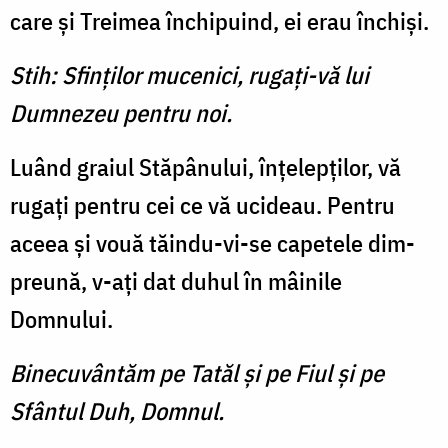
care şi Treimea închi­puind, ei erau închişi.
Stih: Sfinţilor mucenici, rugaţi-vă lui
Dumnezeu pentru noi.
Luând graiul Stăpânului, în­ţelepţilor, vă
rugaţi pentru cei ce vă ucideau. Pentru
aceea şi vouă tăindu-vi-se capetele dim­
preună, v-aţi dat duhul în mâi­nile
Domnului.
Binecuvântăm pe Tatăl şi pe Fiul şi pe
Sfântul Duh, Domnul.