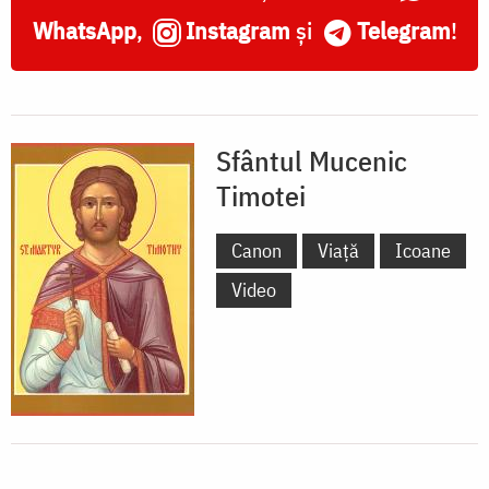
WhatsApp
,
Instagram
și
Telegram
!
Sfântul Mucenic
Timotei
Canon
Viață
Icoane
Video