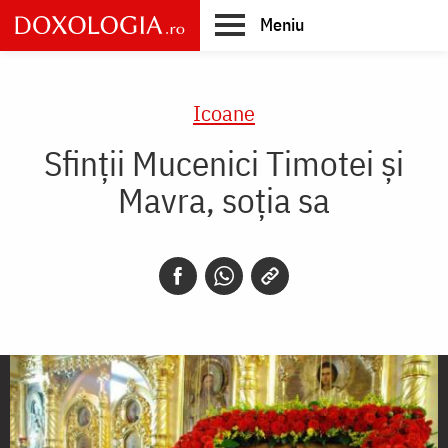
Skip
Meniu
to
main
Main
content
navigation
Icoane
Sfinții Mucenici Timotei și
Mavra, soția sa