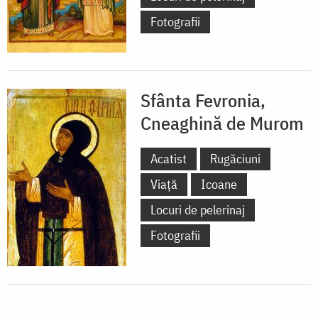
Fotografii
Sfânta Fevronia,
Cneaghină de Murom
Acatist
Rugăciuni
Viață
Icoane
Locuri de pelerinaj
Fotografii