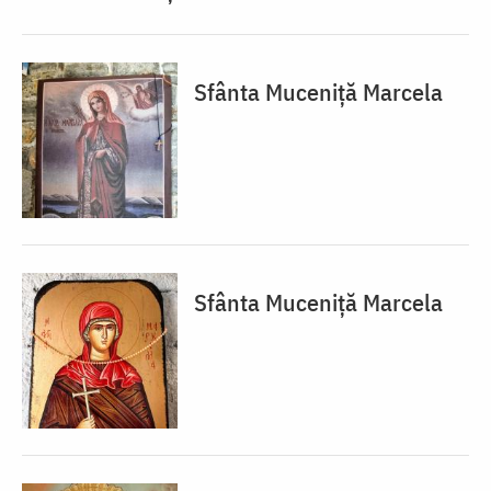
Sfânta Muceniță Marcela
Sfânta Muceniță Marcela