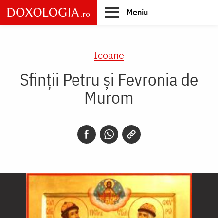
Skip
Meniu
to
main
Main
content
navigation
Icoane
Sfinții Petru și Fevronia de
Murom