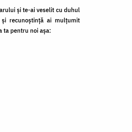
arului şi te-ai veselit cu duhul
 şi recunoştinţă ai mulţumit
a ta pentru noi aşa: