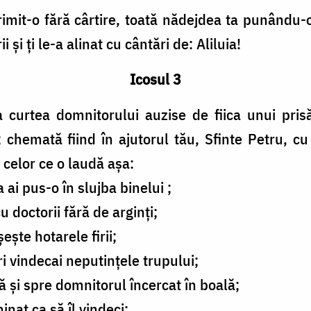
primit-o fără cârtire, toată nădejdea ta punându-o
i şi ţi le-a alinat cu cântări de: Aliluia!
Icosul 3
a curtea domnitorului auzise de fiica unui prisă
; chemată fiind în ajutorul tău, Sfinte Petru, cu
celor ce o laudă aşa:
 ai pus-o în slujba binelui ;
 doctorii fără de arginţi;
şte hotarele firii;
i vindecai neputinţele trupului;
ă şi spre domnitorul încercat în boală;
inat ca să îl vindeci;