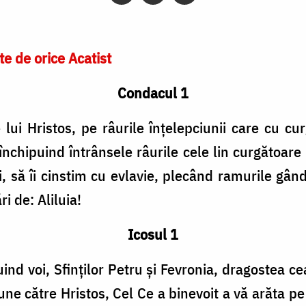
te de orice Acatist
Condacul 1
e lui Hristos, pe râurile înţelepciunii care cu c
 închipuind întrânsele râurile cele lin curgătoare 
ei, să îi cinstim cu evlavie, plecând ramurile gâ
i de: Aliluia!
Icosul 1
ind voi, Sfinţilor Petru şi Fevronia, dragostea c
une către Hristos, Cel Ce a binevoit a vă arăta pe v