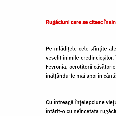
Rugăciuni care se citesc înain
Pe mlădiţele cele sfinţite al
veselit inimile credincioşilor,
Fevronia, ocrotitorii căsători
înălţându-le mai apoi în cântăr
Cu întreagă înţelepciune vieţu
întărit-o cu neîncetata rugăci