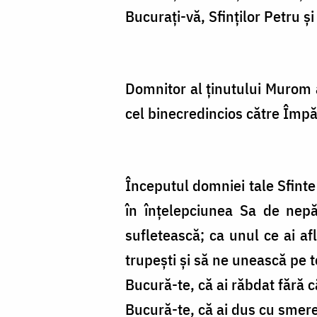
Bucuraţi-vă, Sfinţilor Petru ş
Domnitor al ţinutului Murom a
cel binecredincios către Împăra
Începutul domniei tale Sfinte
în înţelepciunea Sa de nepă
sufletească; ca unul ce ai a
trupeşti şi să ne unească pe t
Bucură-te, că ai răbdat fără c
Bucură-te, că ai dus cu smere