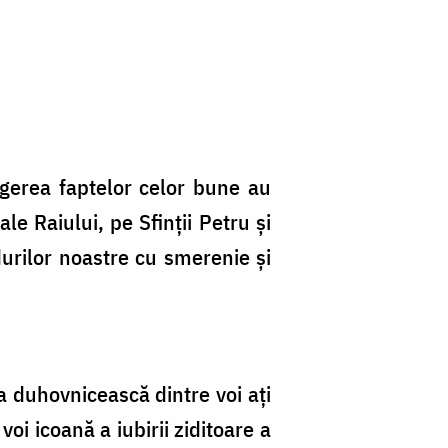
urgerea faptelor celor bune au
ale Raiului, pe Sfinţii Petru şi
ndurilor noastre cu smerenie şi
ea duhovnicească dintre voi aţi
oi icoană a iubirii ziditoare a