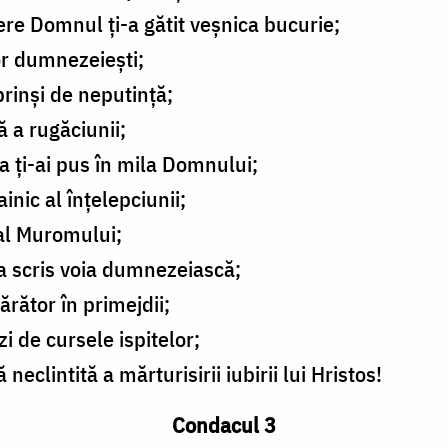
ere Domnul ţi-a gătit veşnica bucurie;
or dumnezeieşti;
prinşi de neputinţă;
 a rugăciunii;
a ţi-ai pus în mila Domnului;
inic al înţelepciunii;
al Muromului;
-a scris voia dumnezeiască;
ărător în primejdii;
i de cursele ispitelor;
neclintită a mărturisirii iubirii lui Hristos!
Condacul 3