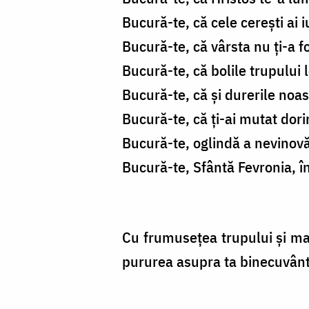
Bucură-te, că cele cereşti ai 
Bucură-te, că vârsta nu ţi-a fo
Bucură-te, că bolile trupului l
Bucură-te, că şi durerile noas
Bucură-te, că ţi-ai mutat dorir
Bucură-te, oglindă a nevinovă
Bucură-te, Sfântă Fevronia, î
Cu frumuseţea trupului şi mai
pururea asupra ta binecuvânta