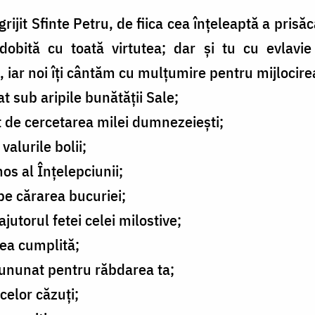
grijit Sfinte Petru, de fiica cea înţeleaptă a prisăc
bită cu toată virtutea; dar şi tu cu evlavie
 iar noi îţi cântăm cu mulţumire pentru mijlocire
t sub aripile bunătăţii Sale;
it de cercetarea milei dumnezeieşti;
valurile bolii;
os al Înţelepciunii;
pe cărarea bucuriei;
ajutorul fetei celei milostive;
cea cumplită;
cununat pentru răbdarea ta;
 celor căzuţi;