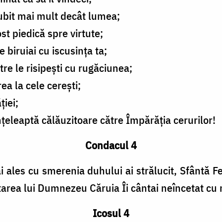
iubit mai mult decât lumea;
st piedică spre virtute;
e biruiai cu iscusinţa ta;
tre le risipeşti cu rugăciunea;
ea la cele cereşti;
ţiei;
nţeleaptă călăuzitoare către Împărăţia cerurilor!
Condacul 4
 ales cu smerenia duhului ai strălucit, Sfântă 
rea lui Dumnezeu Căruia Îi cântai neîncetat cu m
Icosul 4