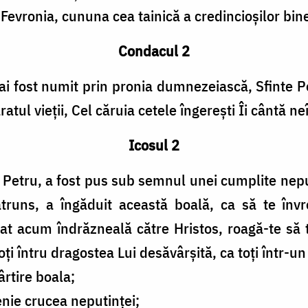
i Fevronia, cununa cea tainică a credincioşilor bi
Condacul 2
i fost numit prin pronia dumnezeiască, Sfinte P
tul vieţii, Cel căruia cetele îngereşti Îi cântă neî
Icosul 2
 Petru, a fost pus sub semnul unei cumplite nep
truns, a îngăduit această boală, ca să te în
flat acum îndrăzneală către Hristos, roagă-te să
oţi întru dragostea Lui desăvârşită, ca toţi într-u
ârtire boala;
nie crucea neputinţei;