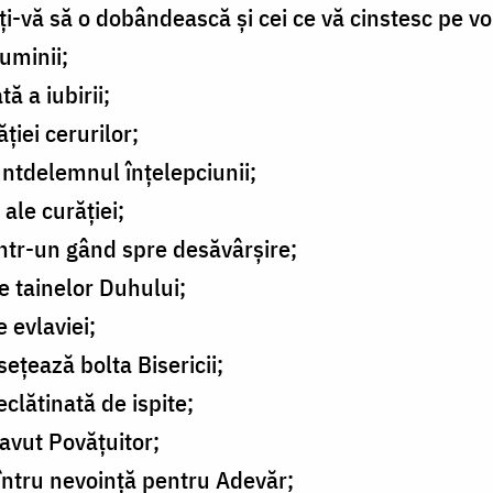
aţi-vă să o dobândească şi cei ce vă cinstesc pe vo
Luminii;
ă a iubirii;
ţiei cerurilor;
untdelemnul înţelepciunii;
ale curăţiei;
 într-un gând spre desăvârşire;
le tainelor Duhului;
e evlaviei;
eţează bolta Bisericii;
eclătinată de ispite;
 avut Povăţuitor;
a întru nevoinţă pentru Adevăr;