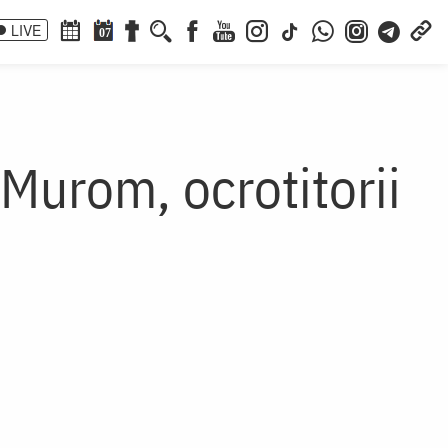
LIVE
07
 Murom, ocrotitorii