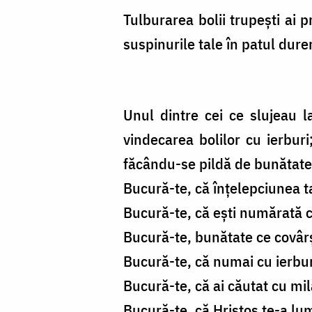
Tulburarea bolii trupeşti ai 
suspinurile tale în patul dureri
Unul dintre cei ce slujeau l
vindecarea bolilor cu ierburi
făcându-se pildă de bunătate 
Bucură-te, că înţelepciunea ta
Bucură-te, că eşti numărată cu
Bucură-te, bunătate ce covârşe
Bucură-te, că numai cu ierbur
Bucură-te, că ai căutat cu mil
Bucură-te, că Hristos te-a lum