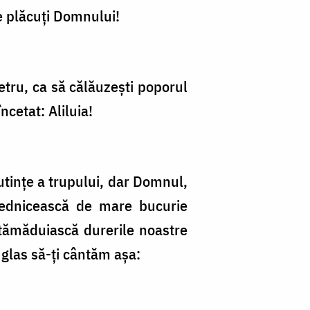
ne plăcuţi Domnului!
etru, ca să călăuzeşti poporul
ncetat: Aliluia!
utinţe a trupului, dar Domnul,
vrednicească de mare bucurie
 tămăduiască durerile noastre
n glas să-ţi cântăm aşa: