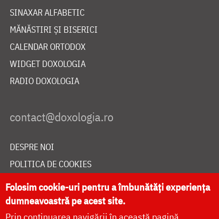
SINAXAR ALFABETIC
MĂNĂSTIRI ȘI BISERICI
CALENDAR ORTODOX
WIDGET DOXOLOGIA
RADIO DOXOLOGIA
DESPRE NOI
POLITICA DE COOKIES
DONEAZĂ ONLINE PENTRU CATEDRALA NAȚIONALĂ
Folosim cookie-uri pentru a îmbunătăți experiența
dumneavoastră pe acest site.
Prin continuarea navigării în această pagină
LIVE