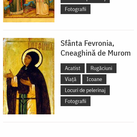
Fotografii
Sfânta Fevronia,
Cneaghină de Murom
Acatist
Rugăciuni
Viață
Icoane
Locuri de pelerinaj
Fotografii