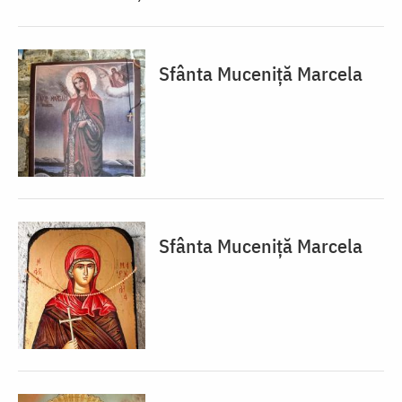
Sfânta Muceniță Marcela
Sfânta Muceniță Marcela