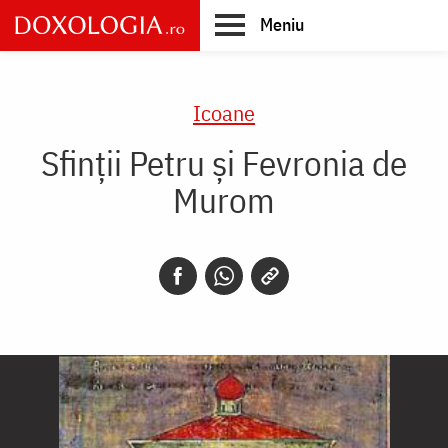
Skip
Meniu
to
main
Main
content
navigation
Icoane
Sfinții Petru și Fevronia de
Murom