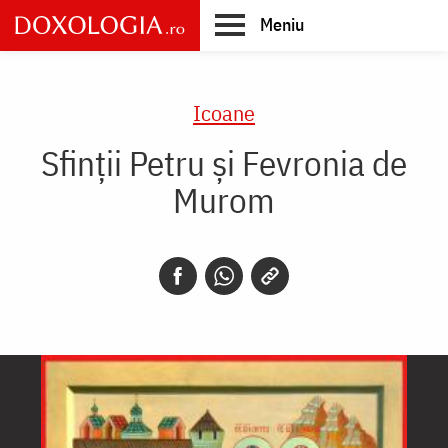
Skip
Meniu
to
main
Main
content
navigation
Icoane
Sfinții Petru și Fevronia de
Murom