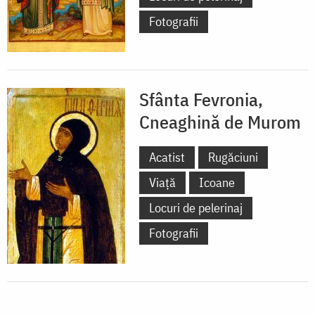
Fotografii
Sfânta Fevronia,
Cneaghină de Murom
Acatist
Rugăciuni
Viață
Icoane
Locuri de pelerinaj
Fotografii