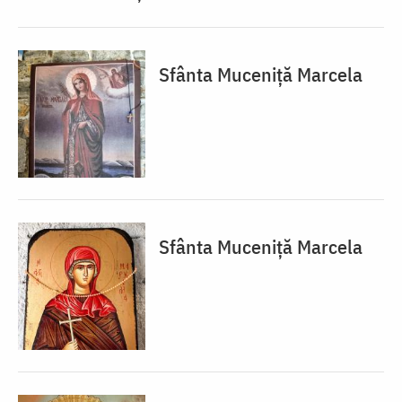
Sfânta Muceniță Marcela
Sfânta Muceniță Marcela