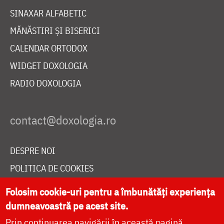
SINAXAR ALFABETIC
MĂNĂSTIRI ȘI BISERICI
CALENDAR ORTODOX
WIDGET DOXOLOGIA
RADIO DOXOLOGIA
DESPRE NOI
POLITICA DE COOKIES
DONEAZĂ ONLINE PENTRU CATEDRALA NAȚIONALĂ
Folosim cookie-uri pentru a îmbunătăți experiența
dumneavoastră pe acest site.
Prin continuarea navigării în această pagină
LIVE