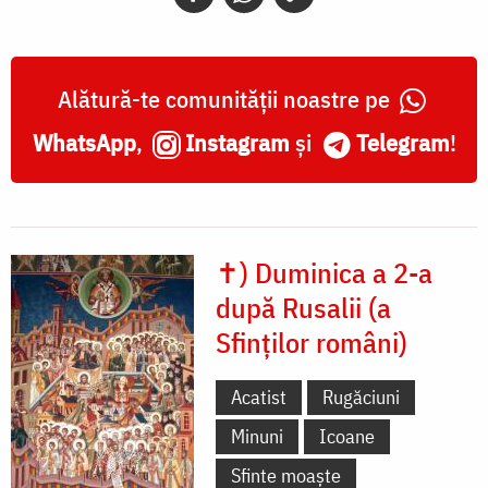
Alătură-te comunității noastre pe
WhatsApp
,
Instagram
și
Telegram
!
✝) Duminica a 2-a
după Rusalii (a
Sfinților români)
Acatist
Rugăciuni
Minuni
Icoane
Sfinte moaște