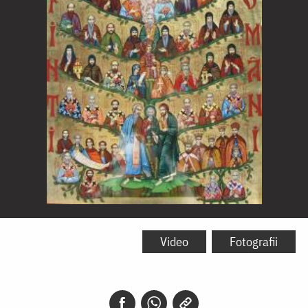
Sfinții
români
Video
Fotografii