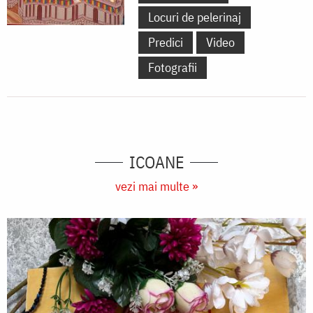
Locuri de pelerinaj
Predici
Video
Fotografii
ICOANE
vezi mai multe »