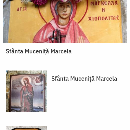
Sfânta Muceniță Marcela
Sfânta Muceniță Marcela