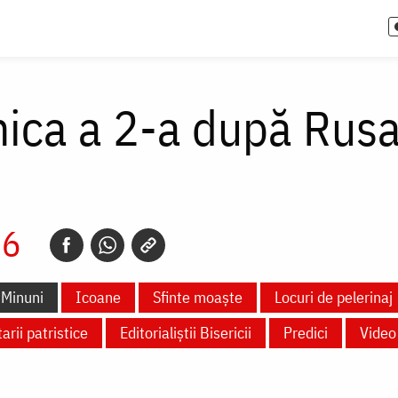
ca a 2-a după Rusali
26
Minuni
Icoane
Sfinte moaște
Locuri de pelerinaj
rii patristice
Editorialiștii Bisericii
Predici
Video