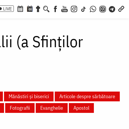
LIVE
08
i (a Sfinților
Mănăstiri și biserici
Articole despre sărbătoare
Fotografii
Evanghelie
Apostol