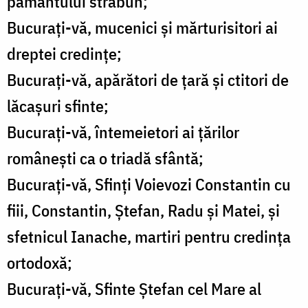
pământului străbun;
Bucuraţi-vă, mucenici şi mărturisitori ai
dreptei credinţe;
Bucuraţi-vă, apărători de ţară şi ctitori de
lăcaşuri sfinte;
Bucuraţi-vă, întemeietori ai ţărilor
româneşti ca o triadă sfântă;
Bucuraţi-vă, Sfinţi Voievozi Constantin cu
fiii, Constantin, Ştefan, Radu şi Matei, şi
sfetnicul Ianache, martiri pentru credinţa
ortodoxă;
Bucuraţi-vă, Sfinte Ştefan cel Mare al