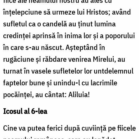
fiice ale neamului nostru au ales cu
înţelepciune să urmeze lui Hristos; având
sufletul ca o candelă au ţinut lumina
credinţei aprinsă în inima lor şi a poporului
în care s-au născut. Aşteptând în
rugăciune şi răbdare venirea Mirelui, au
turnat în vasele sufletelor lor untdelemnul
faptelor bune şi unindu-l cu lacrimile
pocăinţei, au cântat: Aliluia!
Icosul al 6-lea
Cine va putea ferici după cuviinţă pe fiicele