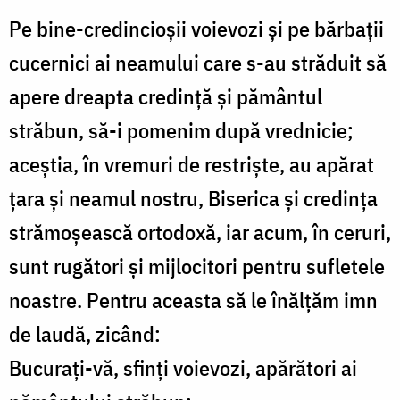
Pe bine-credincioşii voievozi şi pe bărbaţii
cucernici ai neamului care s-au străduit să
apere dreapta credinţă şi pământul
străbun, să-i pomenim după vrednicie;
aceştia, în vremuri de restrişte, au apărat
ţara şi neamul nostru, Biserica şi credinţa
strămoşească ortodoxă, iar acum, în ceruri,
sunt rugători şi mijlocitori pentru sufletele
noastre. Pentru aceasta să le înălţăm imn
de laudă, zicând:
Bucuraţi-vă, sfinţi voievozi, apărători ai