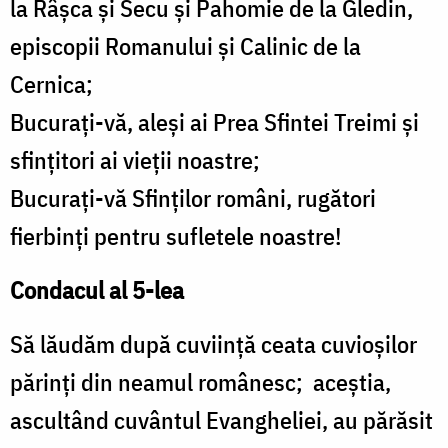
la Râşca şi Secu şi Pahomie de la Gledin,
episcopii Romanului şi Calinic de la
Cernica;
Bucuraţi-vă, aleşi ai Prea Sfintei Treimi şi
sfinţitori ai vieţii noastre;
Bucuraţi-vă Sfinţilor români, rugători
fierbinţi pentru sufletele noastre!
Condacul al 5-lea
Să lăudăm după cuviinţă ceata cuvioşilor
părinţi din neamul românesc; aceştia,
ascultând cuvântul Evangheliei, au părăsit