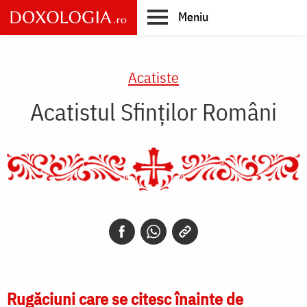
Skip
Meniu
to
main
Main
content
navigation
Acatiste
Acatistul Sfinților Români
Rugăciuni care se citesc înainte de