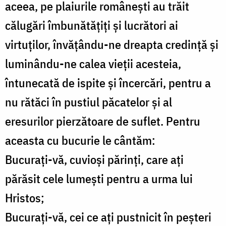
aceea, pe plaiurile româneşti au trăit
călugări îmbunătăţiţi şi lucrători ai
virtuţilor, învăţându-ne dreapta credinţă şi
luminându-ne calea vieţii acesteia,
întunecată de ispite şi încercări, pentru a
nu rătăci în pustiul păcatelor şi al
eresurilor pierzătoare de suflet. Pentru
aceasta cu bucurie le cântăm:
Bucuraţi-vă, cuvioşi părinţi, care aţi
părăsit cele lumeşti pentru a urma lui
Hristos;
Bucuraţi-vă, cei ce aţi pustnicit în peşteri