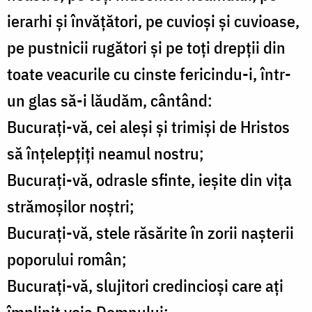
ierarhi şi învăţători, pe cuvioşi şi cuvioase,
pe pustnicii rugători şi pe toţi drepţii din
toate veacurile cu cinste fericindu-i, într-
un glas să-i lăudăm, cântând:
Bucuraţi-vă, cei aleşi şi trimişi de Hristos
să înţelepţiţi neamul nostru;
Bucuraţi-vă, odrasle sfinte, ieşite din viţa
strămoşilor noştri;
Bucuraţi-vă, stele răsărite în zorii naşterii
poporului român;
Bucuraţi-vă, slujitori credincioşi care aţi