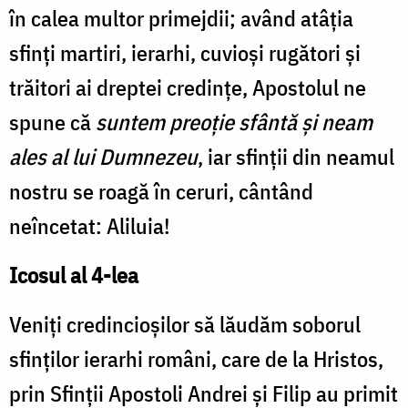
în calea multor primejdii; având atâţia
sfinţi martiri, ierarhi, cuvioşi rugători şi
trăitori ai dreptei credinţe, Apostolul ne
spune că
suntem preoţie sfântă şi neam
ales al lui Dumnezeu
, iar sfinţii din neamul
nostru se roagă în ceruri, cântând
neîncetat: Aliluia!
Icosul al 4-lea
Veniţi credincioşilor să lăudăm soborul
sfinţilor ierarhi români, care de la Hristos,
prin Sfinţii Apostoli Andrei şi Filip au primit