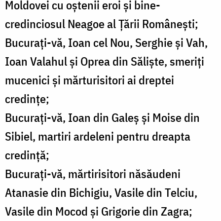
Moldovei cu oştenii eroi şi bine-
credinciosul Neagoe al Ţării Româneşti;
Bucuraţi-vă, Ioan cel Nou, Serghie şi Vah,
Ioan Valahul şi Oprea din Sălişte, smeriţi
mucenici şi mărturisitori ai dreptei
credinţe;
Bucuraţi-vă, Ioan din Galeş şi Moise din
Sibiel, martiri ardeleni pentru dreapta
credinţă;
Bucuraţi-vă, mărtirisitori năsăudeni
Atanasie din Bichigiu, Vasile din Telciu,
Vasile din Mocod şi Grigorie din Zagra;