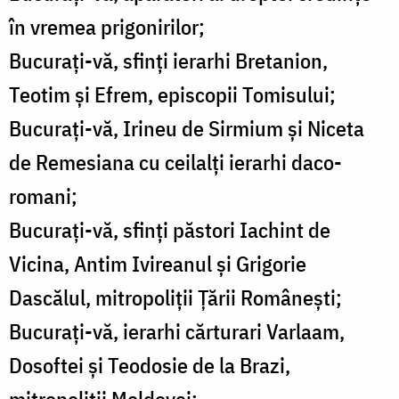
în vremea prigonirilor;
Bucuraţi-vă, sfinţi ierarhi Bretanion,
Teotim şi Efrem, episcopii Tomisului;
Bucuraţi-vă, Irineu de Sirmium şi Niceta
de Remesiana cu ceilalţi ierarhi daco-
romani;
Bucuraţi-vă, sfinţi păstori Iachint de
Vicina, Antim Ivireanul şi Grigorie
Dascălul, mitropoliţii Ţării Româneşti;
Bucuraţi-vă, ierarhi cărturari Varlaam,
Dosoftei şi Teodosie de la Brazi,