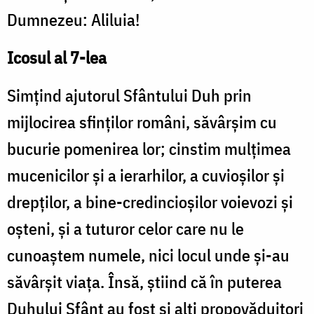
Dumnezeu: Aliluia!
Icosul al 7-lea
Simţind ajutorul Sfântului Duh prin
mijlocirea sfinţilor români, săvârşim cu
bucurie pomenirea lor; cinstim mulţimea
mucenicilor şi a ierarhilor, a cuvioşilor şi
drepţilor, a bine-credincioşilor voievozi şi
oşteni, şi a tuturor celor care nu le
cunoaştem numele, nici locul unde şi-au
săvârşit viaţa. Însă, ştiind că în puterea
Duhului Sfânt au fost şi alţi propovăduitori