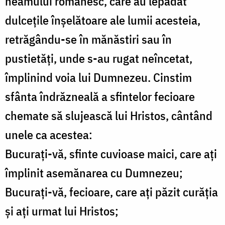
neamului românesc, care au lepădat
dulceţile înşelătoare ale lumii acesteia,
retrăgându-se în mănăstiri sau în
pustietăţi, unde s-au rugat neîncetat,
împlinind voia lui Dumnezeu. Cinstim
sfânta îndrăzneală a sfintelor fecioare
chemate să slujească lui Hristos, cântând
unele ca acestea:
Bucuraţi-vă, sfinte cuvioase maici, care aţi
împlinit asemănarea cu Dumnezeu;
Bucuraţi-vă, fecioare, care aţi păzit curăţia
şi aţi urmat lui Hristos;