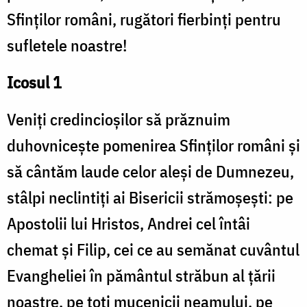
Sfinţilor români, rugători fierbinţi pentru
sufletele noastre!
Icosul 1
Veniţi credincioşilor să prăznuim
duhovniceşte pomenirea Sfinţilor români şi
să cântăm laude celor aleşi de Dumnezeu,
stâlpi neclintiţi ai Bisericii strămoşeşti: pe
Apostolii lui Hristos, Andrei cel întâi
chemat şi Filip, cei ce au semănat cuvântul
Evangheliei în pământul străbun al ţării
noastre, pe toţi mucenicii neamului, pe