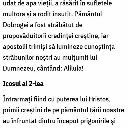
udat de apa vieţii, a răsărit în sufletele
multora şi a rodit însutit. Pământul
Dobrogei a fost străbătut de
propovăduitorii credinţei creştine, iar
apostolii trimişi să lumineze cunoştinţa
străbunilor noştri au mulţumit lui
Dumnezeu, cântând: Aliluia!
Icosul al 2-lea
Întrarmaţi fiind cu puterea lui Hristos,
primii creştini de pe pământul ţării noastre
au înfruntat dintru început prigonirile şi