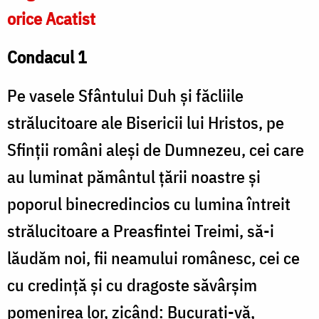
orice Acatist
Condacul 1
Pe vasele Sfântului Duh şi făcliile
strălucitoare ale Bisericii lui Hristos, pe
Sfinţii români aleşi de Dumnezeu, cei care
au luminat pământul ţării noastre şi
poporul binecredincios cu lumina întreit
strălucitoare a Preasfintei Treimi, să-i
lăudăm noi, fii neamului românesc, cei ce
cu credinţă şi cu dragoste săvârşim
pomenirea lor, zicând: Bucuraţi-vă,