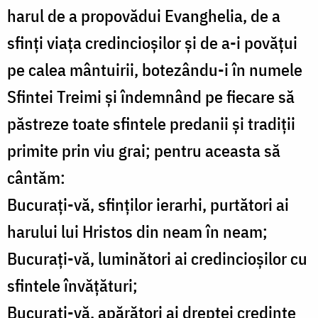
harul de a propovădui Evanghelia, de a
sfinţi viaţa credincioşilor şi de a-i povăţui
pe calea mântuirii, botezându-i în numele
Sfintei Treimi şi îndemnând pe fiecare să
păstreze toate sfintele predanii şi tradiţii
primite prin viu grai; pentru aceasta să
cântăm:
Bucuraţi-vă, sfinţilor ierarhi, purtători ai
harului lui Hristos din neam în neam;
Bucuraţi-vă, luminători ai credincioşilor cu
sfintele învăţături;
Bucuraţi-vă, apărători ai dreptei credinţe