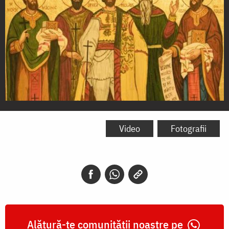
Sfinții
Visarion,
Video
Fotografii
Sofronie,
Oprea,
Ioan
din
Galeș,
Alătură-te comunității noastre pe