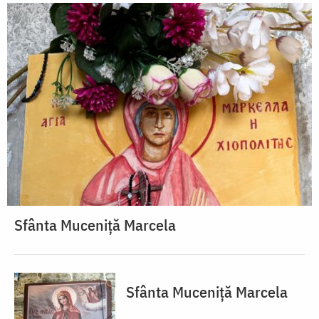
Sfânta Muceniță Marcela
Sfânta Muceniță Marcela