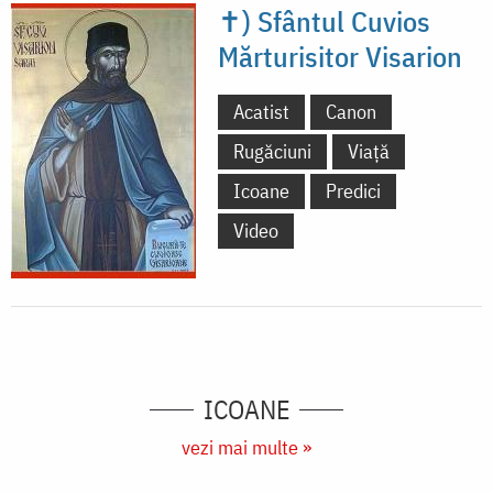
✝) Sfântul Cuvios
Mărturisitor Visarion
Acatist
Canon
Rugăciuni
Viață
Icoane
Predici
Video
ICOANE
vezi mai multe »