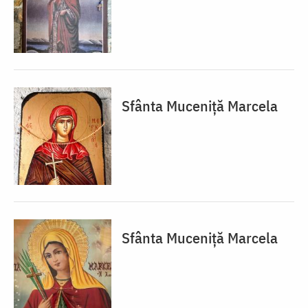
Sfânta Muceniță Marcela
Sfânta Muceniță Marcela