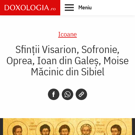
Skip
Meniu
to
main
Main
content
navigation
Icoane
Sfinții Visarion, Sofronie,
Oprea, Ioan din Galeș, Moise
Măcinic din Sibiel