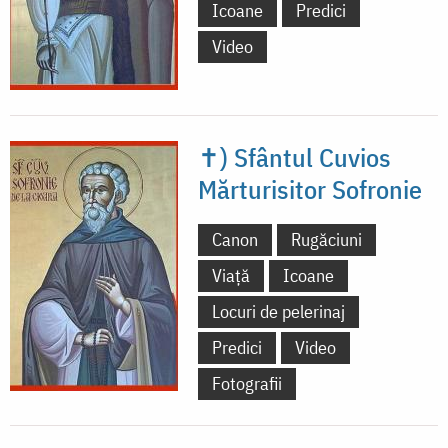
Icoane
Predici
Video
✝) Sfântul Cuvios
Mărturisitor Sofronie
Canon
Rugăciuni
Viață
Icoane
Locuri de pelerinaj
Predici
Video
Fotografii