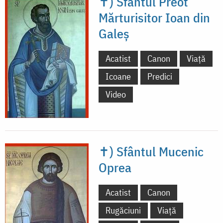
✝) Sfântul Preot
Mărturisitor Ioan din
Galeș
Acatist
Canon
Viață
Icoane
Predici
Video
✝) Sfântul Mucenic
Oprea
Acatist
Canon
Rugăciuni
Viață