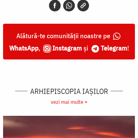
Alătură-te comunității noastre pe
WhatsApp
,
Instagram
și
Telegram
!
ARHIEPISCOPIA IAŞILOR
vezi mai multe »