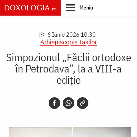
Skip
Meniu
to
main
Main
content
navigation
6 Iunie 2026 10:30
Arhiepiscopia Iaşilor
Simpozionul „Făclii ortodoxe
în Petrodava”, la a VIII-a
ediție