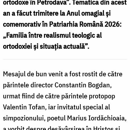
ortodoxe în Petrodava”. Tematica din acest
an a făcut trimitere la Anul omagial și
comemorativ în Patriarhia Română 2026:
„Familia între realismul teologic al
ortodoxiei și situația actuală”.
Mesajul de bun venit a fost rostit de către
părintele director Constantin Bogdan,
urmat fiind de către părintele protopop
Valentin Tofan, iar invitatul special al
simpozionului, poetul Marius Iordăchioaia,
a vorbit despre desăvârșirea în Hristos și