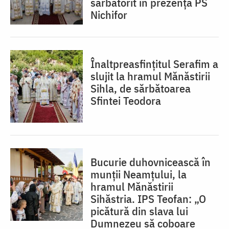
sărbătorit în prezența PS
Nichifor
Înaltpreasfințitul Serafim a
slujit la hramul Mănăstirii
Sihla, de sărbătoarea
Sfintei Teodora
Bucurie duhovnicească în
munții Neamțului, la
hramul Mănăstirii
Sihăstria. IPS Teofan: „O
picătură din slava lui
Dumnezeu să coboare