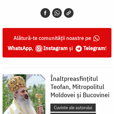
Alătură-te comunității noastre pe
WhatsApp
,
Instagram
și
Telegram
!
Înaltpreasfințitul
Teofan, Mitropolitul
Moldovei și Bucovinei
Cuvinte ale autorului