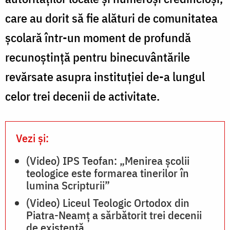
T
Neamț
care au dorit să fie alături de comunitatea
/
școlară într-un moment de profundă
d
Foto:
recunoștință pentru binecuvântările
P
Mihail
revărsate asupra instituției de-a lungul
Vrajitoru
celor trei decenii de activitate.
/
F
M
Vezi și:
V
(Video) IPS Teofan: „Menirea școlii
teologice este formarea tinerilor în
lumina Scripturii”
(Video) Liceul Teologic Ortodox din
Piatra-Neamț a sărbătorit trei decenii
de existență