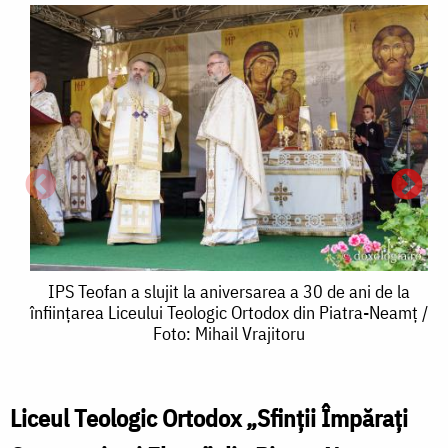
IPS
IPS Teofan a slujit la aniversarea a 30 de ani de la
înființarea Liceului Teologic Ortodox din Piatra-Neamț /
Teofan
Foto: Mihail Vrajitoru
a
slujit
Liceul Teologic Ortodox „Sfinții Împărați
la
î