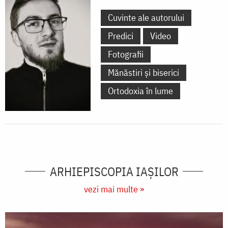
Cuvinte ale autorului
Predici
Video
Fotografii
Mănăstiri și biserici
Ortodoxia în lume
ARHIEPISCOPIA IAŞILOR
vezi mai multe »