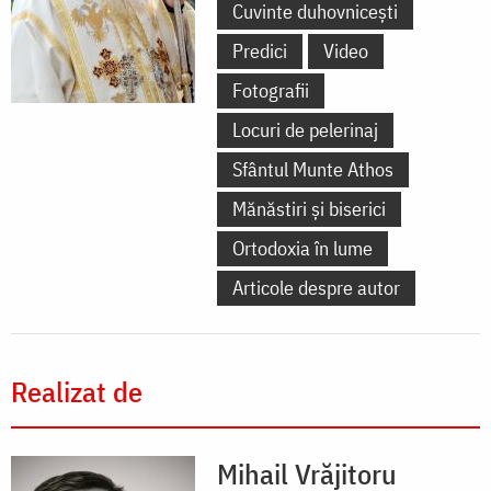
Cuvinte duhovnicești
Predici
Video
Fotografii
Locuri de pelerinaj
Sfântul Munte Athos
Mănăstiri și biserici
Ortodoxia în lume
Articole despre autor
Realizat de
Mihail Vrăjitoru