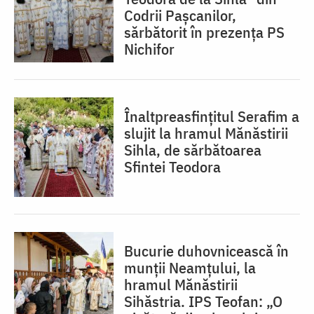
Codrii Pașcanilor,
sărbătorit în prezența PS
Nichifor
Înaltpreasfințitul Serafim a
slujit la hramul Mănăstirii
Sihla, de sărbătoarea
Sfintei Teodora
Bucurie duhovnicească în
munții Neamțului, la
hramul Mănăstirii
Sihăstria. IPS Teofan: „O