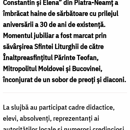
Constantin și Elena” din Piatra-Neamț a
aniversarea
îmbrăcat haine de sărbătoare cu prilejul
a
s
aniversării a 30 de ani de existență.
30
l
Momentul jubiliar a fost marcat prin
de
a
ani
săvârșirea Sfintei Liturghii de către
de
Înaltpreasfințitul Părinte Teofan,
la
Mitropolitul Moldovei și Bucovinei,
înființarea
înconjurat de un sobor de preoți și diaconi.
a
Liceului
Teologic
l
Ortodox
La slujbă au participat cadre didactice,
î
din
elevi, absolvenți, reprezentanți ai
L
Piatra-
autorităților locale și numeroși credincioși,