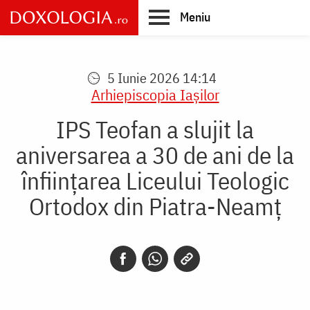
Skip
Meniu
to
main
Main
content
navigation
5 Iunie 2026 14:14
Arhiepiscopia Iaşilor
IPS Teofan a slujit la
aniversarea a 30 de ani de la
înființarea Liceului Teologic
Ortodox din Piatra-Neamț