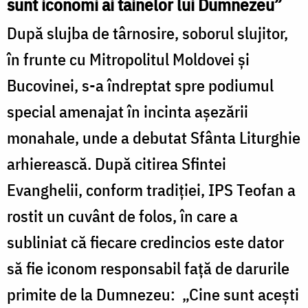
sunt iconomi ai tainelor lui Dumnezeu”
După slujba de târnosire, soborul slujitor,
în frunte cu Mitropolitul Moldovei și
Bucovinei, s-a îndreptat spre podiumul
special amenajat în incinta așezării
monahale, unde a debutat Sfânta Liturghie
arhierească. După citirea Sfintei
Evanghelii, conform tradiției, IPS Teofan a
rostit un cuvânt de folos, în care a
subliniat că fiecare credincios este dator
să fie iconom responsabil față de darurile
primite de la Dumnezeu: „Cine sunt acești