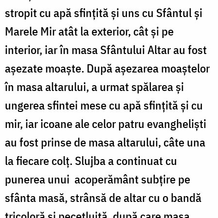
stropit cu apă sfinţită şi uns cu Sfântul şi
Marele Mir atât la exterior, cât și pe
interior, iar în masa Sfântului Altar au fost
aşezate moaşte. După aşezarea moaştelor
în masa altarului, a urmat spălarea şi
ungerea sfintei mese cu apă sfințită și cu
mir, iar icoane ale celor patru evanghelişti
au fost prinse de masa altarului, câte una
la fiecare colţ. Slujba a continuat cu
punerea unui acoperământ subţire pe
sfânta masă, strânsă de altar cu o bandă
tricoloră și pecetluită, după care masa