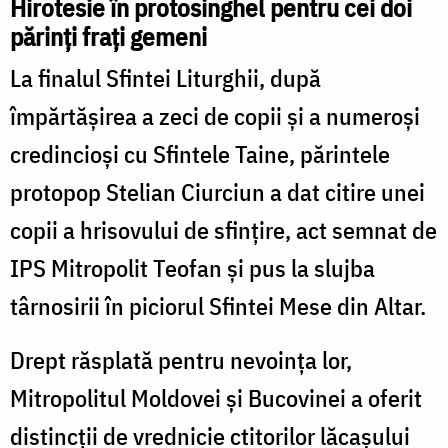
Hirotesie în protosinghel pentru cei doi
părinți frați gemeni
La finalul Sfintei Liturghii, după
împărtășirea a zeci de copii și a numeroși
credincioși cu Sfintele Taine, părintele
protopop Stelian Ciurciun a dat citire unei
copii a hrisovului de sfinţire, act semnat de
IPS Mitropolit Teofan şi pus la slujba
târnosirii în piciorul Sfintei Mese din Altar.
Drept răsplată pentru nevoința lor,
Mitropolitul Moldovei și Bucovinei a oferit
distincţii de vrednicie ctitorilor lăcaşului