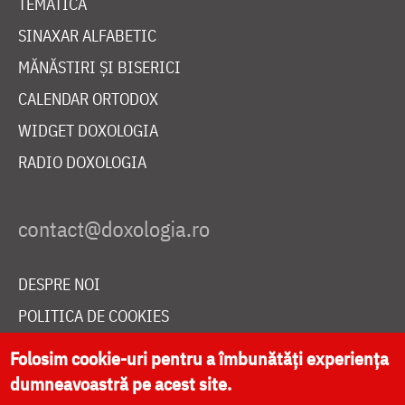
TEMATICĂ
SINAXAR ALFABETIC
MĂNĂSTIRI ȘI BISERICI
CALENDAR ORTODOX
WIDGET DOXOLOGIA
RADIO DOXOLOGIA
DESPRE NOI
POLITICA DE COOKIES
DONEAZĂ ONLINE PENTRU CATEDRALA NAȚIONALĂ
Folosim cookie-uri pentru a îmbunătăți experiența
dumneavoastră pe acest site.