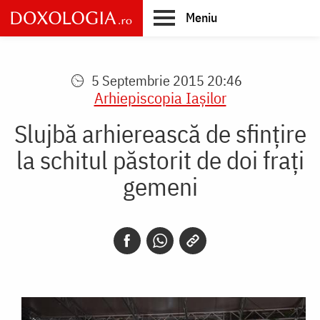
Skip
Meniu
to
main
Main
content
navigation
5 Septembrie 2015 20:46
Arhiepiscopia Iaşilor
Slujbă arhierească de sfințire
la schitul păstorit de doi frați
gemeni