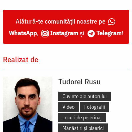
Alătură-te comunității noastre pe
WhatsApp
,
Instagram
și
Telegram
!
Realizat de
Tudorel Rusu
Cuvinte ale autorului
Video
Fotografii
Locuri de pelerinaj
Mănăstiri și biserici