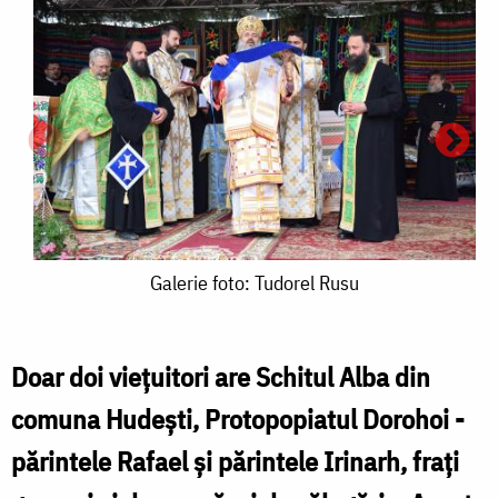
Galerie
Galerie foto: Tudorel Rusu
foto:
Tudorel
Doar doi viețuitori are Schitul Alba din
Rusu
comuna Hudești, Protopopiatul Dorohoi -
S
părintele Rafael și părintele Irinarh, frați
a