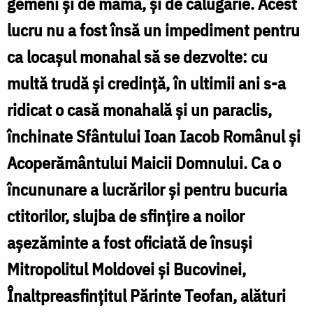
gemeni și de mamă, și de călugărie. Acest
s
lucru nu a fost însă un impediment pentru
l
ca locașul monahal să se dezvolte: cu
s
multă trudă și credință, în ultimii ani s-a
p
ridicat o casă monahală și un paraclis,
închinate Sfântului Ioan Iacob Românul și
d
Acoperământului Maicii Domnului. Ca o
f
încununare a lucrărilor și pentru bucuria
ctitorilor, slujba de sfințire a noilor
așezăminte a fost oficiată de însuși
Mitropolitul Moldovei și Bucovinei,
Înaltpreasfințitul Părinte Teofan, alături