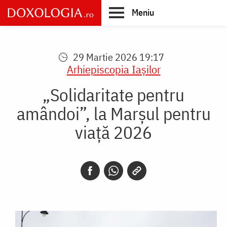
Skip
Meniu
to
main
Main
content
navigation
29 Martie 2026 19:17
Arhiepiscopia Iaşilor
„Solidaritate pentru
amândoi”, la Marșul pentru
viață 2026