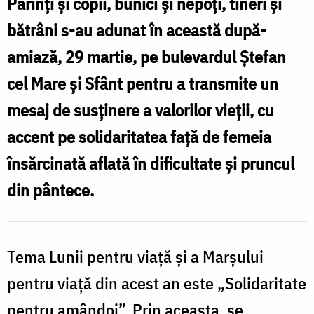
Părinți și copii, bunici și nepoți, tineri și
N
bătrâni s-au adunat în această după-
amiază, 29 martie, pe bulevardul Ștefan
cel Mare și Sfânt pentru a transmite un
mesaj de susținere a valorilor vieții, cu
accent pe solidaritatea față de femeia
însărcinată aflată în dificultate și pruncul
din pântece.
Tema Lunii pentru viață și a Marșului
pentru viață din acest an este „Solidaritate
pentru amândoi”. Prin aceasta, se