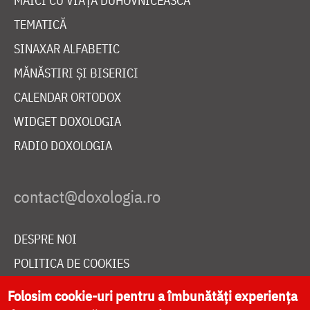
MAICI CU VIAȚĂ DUHOVNICEASCĂ
TEMATICĂ
SINAXAR ALFABETIC
MĂNĂSTIRI ȘI BISERICI
CALENDAR ORTODOX
WIDGET DOXOLOGIA
RADIO DOXOLOGIA
DESPRE NOI
POLITICA DE COOKIES
DONEAZĂ ONLINE PENTRU CATEDRALA NAȚIONALĂ
Folosim cookie-uri pentru a îmbunătăți experiența