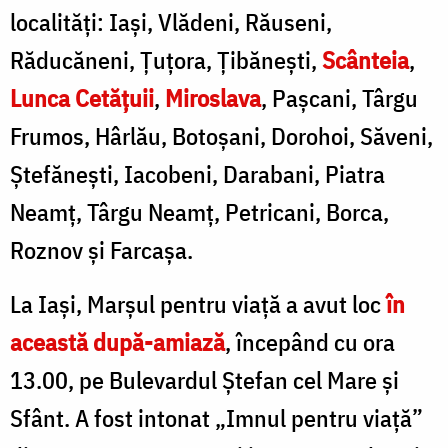
localități: Iași, Vlădeni, Răuseni,
Răducăneni, Țuțora, Țibănești,
Scânteia
,
Lunca Cetățuii
,
Miroslava
, Pașcani, Târgu
Frumos, Hârlău, Botoșani, Dorohoi, Săveni,
Ștefănești, Iacobeni, Darabani, Piatra
Neamț, Târgu Neamț, Petricani, Borca,
Roznov și Farcașa.
La Iași, Marșul pentru viață a avut loc
în
această după-amiază
, începând cu ora
13.00, pe Bulevardul Ștefan cel Mare și
Sfânt. A fost intonat „Imnul pentru viață”