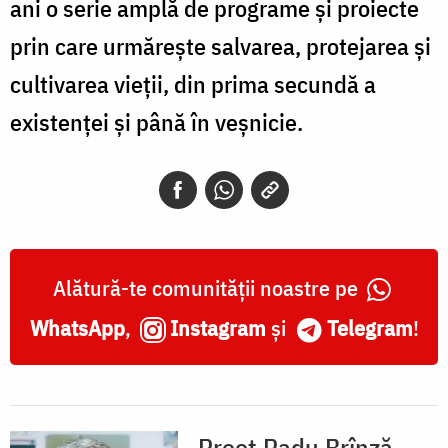
ani o serie amplă de programe și proiecte
prin care urmărește salvarea, protejarea și
cultivarea vieții, din prima secundă a
existenței și până în veșnicie.
Alătură-te comunității noastre pe
WhatsApp
,
Instagram
și
Telegram
!
Preot Radu Brînză