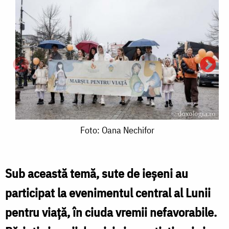
Foto:
Foto: Oana Nechifor
Oana
Nechifor
Sub această temă, sute de ieșeni au
participat la evenimentul central al Lunii
F
pentru viață, în ciuda vremii nefavorabile.