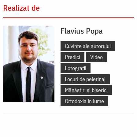
Realizat de
Flavius Popa
Cuvinte ale autorului
Predici
Video
Fotografii
Locuri de pelerinaj
Mănăstiri și biserici
Ortodoxia în lume