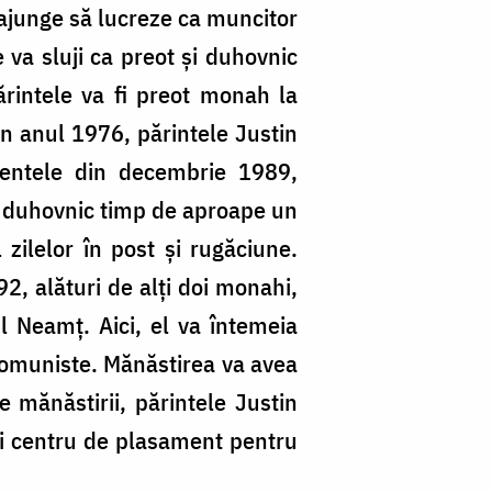
 ajunge să lucreze ca muncitor
 va sluji ca preot şi duhovnic
ărintele va fi preot monah la
 În anul 1976, părintele Justin
mentele din decembrie 1989,
şi duhovnic timp de aproape un
 zilelor în post şi rugăciune.
2, alături de alţi doi monahi,
ul Neamț. Aici, el va întemeia
 comuniste. Mănăstirea va avea
e mănăstirii, părintele Justin
nui centru de plasament pentru