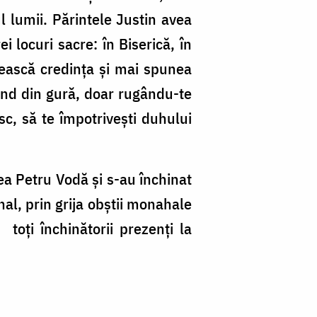
să
l lumii. Părintele Justin avea
și
i locuri sacre: în Biserică, în
m
sească credința și mai spunea
cr
când din gură, doar rugându-te
sc, să te împotrivești duhului
ea Petru Vodă și s-au închinat
nal, prin grija obștii monahale
 toţi închinătorii prezenţi la