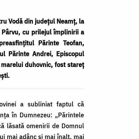
tru Vodă din judeţul Neamţ, la
ârvu, cu prilejul împlinirii a
reasfinţitul Părinte Teofan,
tul Părinte Andrei, Episcopul
„
 marelui duhovnic, fost stareţ
Pă
ști.
Ju
c
fi
ovinei a subliniat faptul că
o
edința în Dumnezeu: „Părintele
es
tică lăsată omenirii de Domnul
da
lui mai adânc și mai înalt, mai