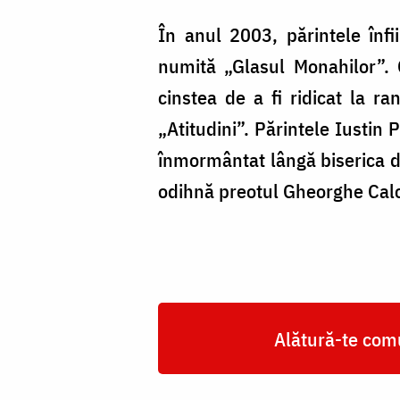
În anul 2003, părintele înfi
numită „Glasul Monahilor”. 
cinstea de a fi ridicat la r
„Atitudini”. Părintele Iustin 
înmormântat lângă biserica de 
odihnă preotul Gheorghe Calc
Alătură-te comu