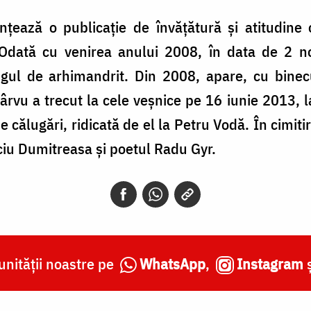
inţează o publicaţie de învăţătură şi atitudine 
Odată cu venirea anului 2008, în data de 2 noie
angul de arhimandrit. Din 2008, apare, cu binec
Pârvu a trecut la cele veşnice pe 16 iunie 2013, l
călugări, ridicată de el la Petru Vodă. În cimiti
iu Dumitreasa şi poetul Radu Gyr.
nității noastre pe
WhatsApp
,
Instagram