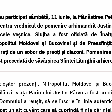
 au participat sâmbătă, 11 iunie, la Mănăstirea Pe
pentru vrednicul de pomenire arhimandrit Justin P
cele veșnice. Slujba a fost oficiată de Înaltp
ropolitul Moldovei şi Bucovinei și de Preasfinți
urați de un sobor de preoți și diaconi. Pomenirea
t precedată de săvârşirea Sfintei Liturghii arhiere
ioșilor prezenți, Mitropolitul Moldovei și Buc
ălăuzit viața Părintelui Justin Pârvu a fost cr
 Domnului a reușit, să se înscrie în linia auten
ost un alt cuvânt care să cuprindă ființa părinte