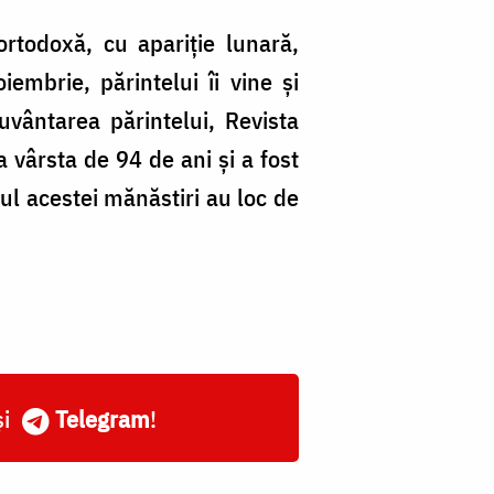
ortodoxă, cu apariţie lunară,
mbrie, părintelui îi vine şi
uvântarea părintelui, Revista
a vârsta de 94 de ani şi a fost
rul acestei mănăstiri au loc de
și
Telegram
!