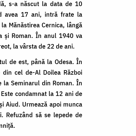
dă, s-a născut la data de 10
 avea 17 ani, intră frate la
 la Mănăstirea Cernica, lângă
cea şi Roman. În anul 1940 va
eot, la vârsta de 22 de ani.
ntul de est, până la Odesa. În
e din cel de-Al Doilea Război
le la Seminarul din Roman. În
e. Este condamnat la 12 ani de
va şi Aiud. Urmează apoi munca
şti. Refuzând să se lepede de
mniţă.