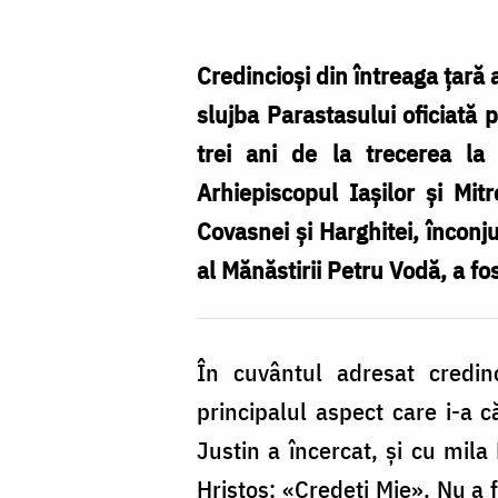
Comici
Credincioși din întreaga țară
slujba Parastasului oficiată 
trei ani de la trecerea la 
Arhiepiscopul Iaşilor şi Mit
Covasnei și Harghitei, înconj
al Mănăstirii Petru Vodă, a fos
În cuvântul adresat credinc
principalul aspect care i-a c
Justin a încercat, și cu mila
Hristos: «Credeți Mie». Nu a f