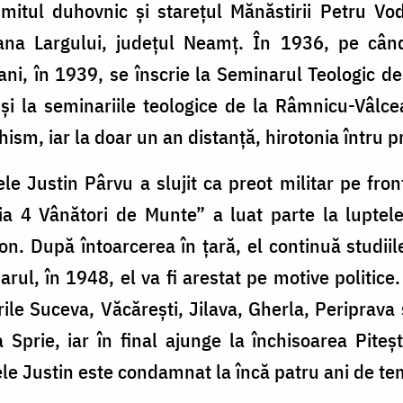
umitul duhovnic și starețul Mănăstirii Petru Vo
ana Largului, judeţul Neamț. În 1936, pe când
ni, în 1939, se înscrie la Seminarul Teologic de
 și la seminariile teologice de la Râmnicu-Vâl
sm, iar la doar un an distanţă, hirotonia întru pr
le Justin Pârvu a slujit ca preot militar pe fro
zia 4 Vânători de Munte” a luat parte la luptel
n. După întoarcerea în ţară, el continuă studii
arul, în 1948, el va fi arestat pe motive politic
rile Suceva, Văcăreşti, Jilava, Gherla, Peripra
a Sprie, iar în final ajunge la închisoarea Pite
ele Justin este condamnat la încă patru ani de te