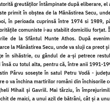
atorită greutăţilor întâmpinate după eliberare, el
este primit în obştea de la Mănăstirea Secu, unde
oi, în perioada cuprinsă între 1974 si 1989, p
rităţile comuniste i-au stabilit domiciliu forţat.
rile de la Sfântul Munte Athos. După eveni
oarce la Mănăstirea Secu, unde va sluji ca preot 
 în sihăstrie, cu gândul de a-şi petrece restul
însă cu totul alta, pentru că, între anii 1991-199
ustin Pârvu soseşte în satul Petru Vodă - județ
e o va închina martirilor români din închisorile
eli Mihail şi Gavriil. Mai târziu, în împrejurimil
hit de maici, a unui azil de bătrâni, cât şi a u