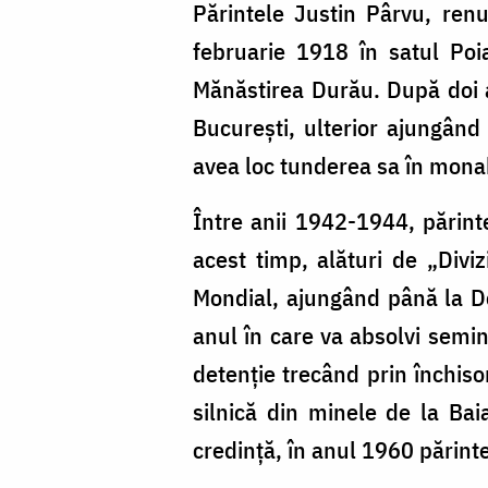
Părintele Justin Pârvu, ren
februarie 1918 în satul Poi
Mănăstirea Durău. După doi a
Bucureşti, ulterior ajungând
avea loc tunderea sa în monahi
Între anii 1942-1944, părinte
acest timp, alături de „Divi
Mondial, ajungând până la Do
anul în care va absolvi semin
detenţie trecând prin închiso
silnică din minele de la Bai
credinţă, în anul 1960 părint