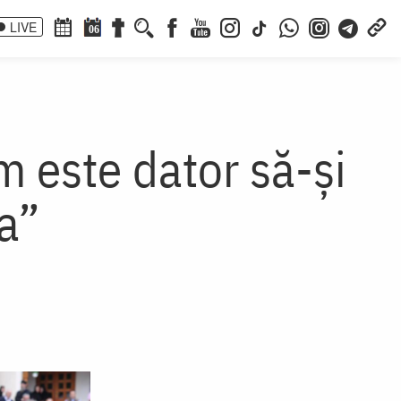
LIVE
06
m este dator să-și
a”