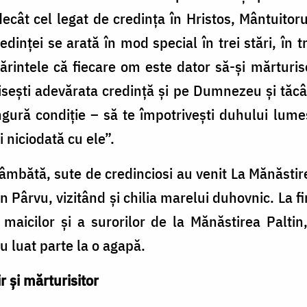
decât cel legat de credința în Hristos, Mântuitoru
dinței se arată în mod special în trei stări, în tre
ărintele că fiecare om este dator să-și mărturi
risești adevărata credință și pe Dumnezeu și tă
ngură condiție – să te împotrivești duhului lume
i niciodată cu ele”.
 sâmbătă, sute de credinciosi au venit La Mănăstir
 Pârvu, vizitând și chilia marelui duhovnic. La fi
maicilor şi a surorilor de la Mănăstirea Paltin,
u luat parte la o agapă.
r și mărturisitor