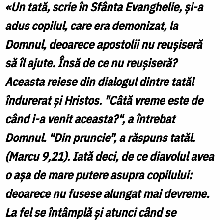
«Un tată, scrie în Sfânta Evanghelie, şi-a
adus copilul, care era demonizat, la
Domnul, deoarece apostolii nu reuşiseră
să îl ajute. Însă de ce nu reuşiseră?
Aceasta reiese din dialogul dintre tatăl
îndurerat şi Hristos. "Câtă vreme este de
când i-a venit aceasta?", a întrebat
Domnul. "Din pruncie", a răspuns tatăl.
(Marcu 9,21). Iată deci, de ce diavolul avea
o aşa de mare putere asupra copilului:
deoarece nu fusese alungat mai devreme.
La fel se întâmplă şi atunci când se