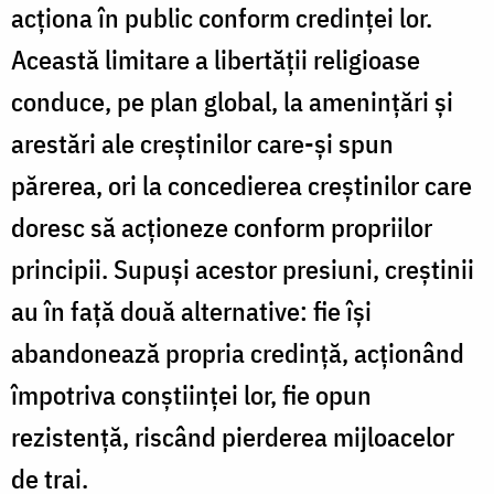
acţiona în public conform credinţei lor.
Această limitare a libertăţii religioase
conduce, pe plan global, la ameninţări şi
arestări ale creştinilor care-şi spun
părerea, ori la concedierea creştinilor care
doresc să acţioneze conform propriilor
principii. Supuşi acestor presiuni, creştinii
au în faţă două alternative: fie îşi
abandonează propria credinţă, acţionând
împotriva conştiinţei lor, fie opun
rezistenţă, riscând pierderea mijloacelor
de trai.