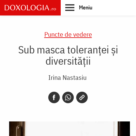
Skip
Meniu
to
main
Main
content
navigation
Puncte de vedere
Sub masca toleranţei şi
diversităţii
Irina Nastasiu