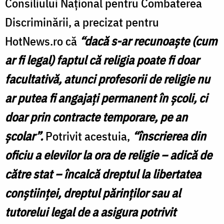
Consiliului Naţional pentru Combaterea
Discriminării, a precizat pentru
HotNews.ro că
“dacă s-ar recunoaşte (cum
ar fi legal) faptul că religia poate fi doar
facultativă, atunci profesorii de religie nu
ar putea fi angajaţi permanent în şcoli, ci
doar prin contracte temporare, pe an
şcolar”.
Potrivit acestuia,
“înscrierea din
oficiu a elevilor la ora de religie – adică de
către stat – încalcă dreptul la libertatea
conştiinţei, dreptul părinţilor sau al
tutorelui legal de a asigura potrivit