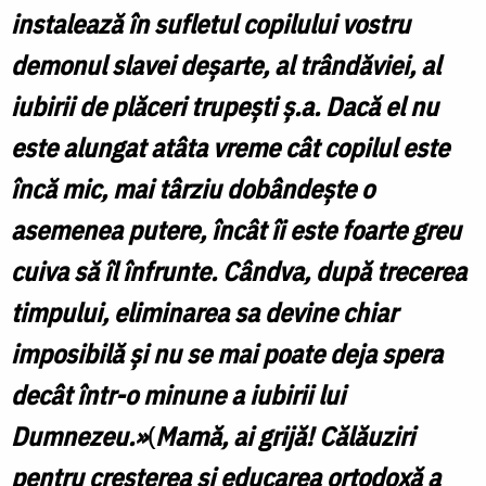
instalează în sufletul copilului vostru
demonul slavei deşarte, al trândăviei, al
iubirii de plăceri trupeşti ş.a. Dacă el nu
este alungat atâta vreme cât copilul este
încă mic, mai târziu dobândeşte o
asemenea putere, încât îi este foarte greu
cuiva să îl înfrunte. Cândva, după trecerea
timpului, eliminarea sa devine chiar
imposibilă şi nu se mai poate deja spera
decât într-o minune a iubirii lui
Dumnezeu.»
(
Mamă, ai grijă! Călăuziri
pentru creşterea şi educarea ortodoxă a