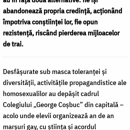
abandonează propria credinţă, acţionând
împotriva conştiinţei lor, fie opun
rezistenţă, riscând pierderea mijloacelor
de trai.
Desfăşurate sub masca toleranţei şi
diversităţii, activităţile propagandistice ale
homosexualilor au depăşit cadrul
Colegiului „George Coşbuc” din capitală –
acolo unde elevii organizează an de an
marşuri gay, cu ştiinţa şi acordul