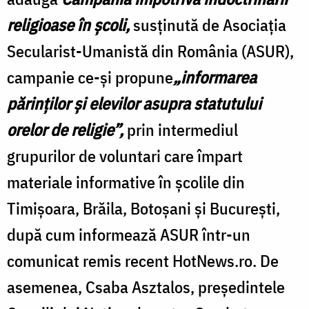
religioase în şcoli,
susţinută de Asociaţia
Secularist-Umanistă din România (ASUR),
campanie ce-şi propune
„informarea
părinţilor şi elevilor asupra statutului
orelor de religie”,
prin intermediul
grupurilor de voluntari care împart
materiale informative în şcolile din
Timişoara, Brăila, Botoşani şi Bucureşti,
după cum informează ASUR într-un
comunicat remis recent HotNews.ro. De
asemenea, Csaba Asztalos, preşedintele