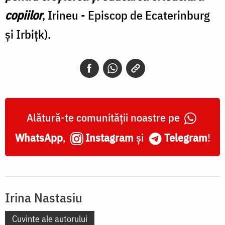
copiilor
, Irineu - Episcop de Ecaterinburg
şi Irbiţk).
Alătură-te comunității noastre pe
WhatsApp
,
Instagram
și
Telegram
!
Irina Nastasiu
Cuvinte ale autorului