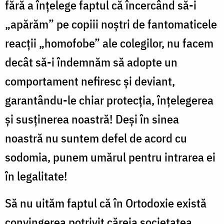
fără a înţelege faptul că încercând să-i
„apărăm” pe copiii noştri de fantomaticele
reacţii „homofobe” ale colegilor, nu facem
decât să-i îndemnăm să adopte un
comportament nefiresc şi deviant,
garantându-le chiar protecţia, înţelegerea
şi susţinerea noastră! Deşi în sinea
noastră nu suntem defel de acord cu
sodomia, punem umărul pentru intrarea ei
în legalitate!
Să nu uităm faptul că în Ortodoxie există
convingerea potrivit căreia societatea