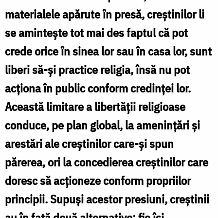
materialele apărute în presă, creştinilor li
se aminteşte tot mai des faptul că pot
crede orice în sinea lor sau în casa lor, sunt
liberi să-şi practice religia, însă nu pot
acţiona în public conform credinţei lor.
Această limitare a libertăţii religioase
conduce, pe plan global, la ameninţări şi
arestări ale creştinilor care-şi spun
părerea, ori la concedierea creştinilor care
doresc să acţioneze conform propriilor
principii. Supuşi acestor presiuni, creştinii
au în faţă două alternative: fie îşi