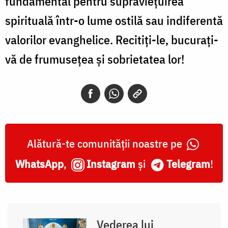
fundamental pentru supraviețuirea
spirituală într-o lume ostilă sau indiferentă
valorilor evanghelice. Recitiți-le, bucurați-
vă de frumusețea și sobrietatea lor!
Alătură-te comunității noastre pe
WhatsApp
,
Instagram
și
Telegram
!
Vederea lui