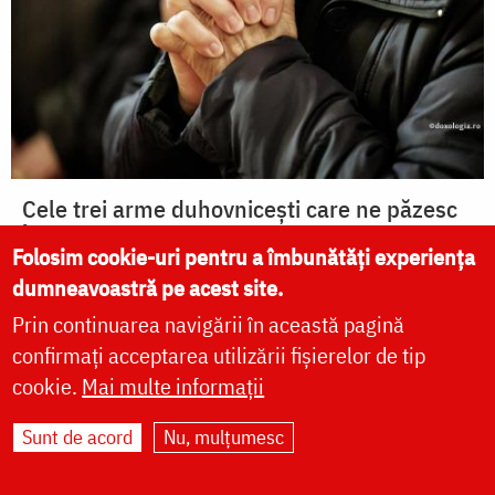
Cele trei arme duhovnicești care ne păzesc
împotriva atacurilor demonice – meditație la
Folosim cookie-uri pentru a îmbunătăți experiența
Duminica a 10-a după Rusalii
dumneavoastră pe acest site.
Prin continuarea navigării în această pagină
confirmați acceptarea utilizării fișierelor de tip
Vremelnica sexualitate și
cookie.
Mai multe informații
rostul ei (II)
Sunt de acord
Nu, mulțumesc