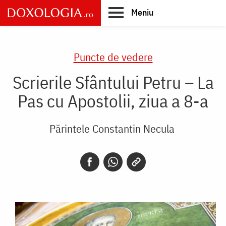
Skip
Meniu
to
main
Main
content
navigation
Puncte de vedere
Scrierile Sfântului Petru – La
Pas cu Apostolii, ziua a 8-a
Părintele Constantin Necula