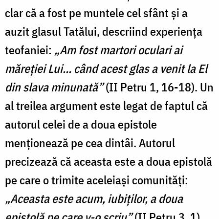
clar că a fost pe muntele cel sfânt și a
auzit glasul Tatălui, descriind experiența
teofaniei:
„Am fost martori oculari ai
măreției Lui... când acest glas a venit la El
din slava minunată”
(II Petru 1, 16-18). Un
al treilea argument este legat de faptul că
autorul celei de a doua epistole
menționează pe cea dintâi. Autorul
precizează că aceasta este a doua epistolă
pe care o trimite aceleiași comunități:
„Aceasta este acum, iubiților, a doua
epistolă pe care v-o scriu”
(II Petru 3, 1).