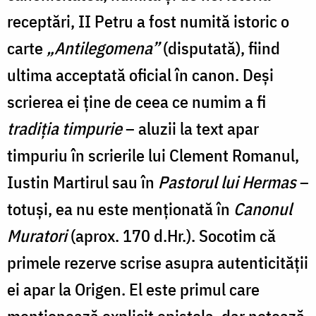
receptări,
II Petru a fost numită istoric o
carte
„Antilegomena”
(disputată), fiind
ultima acceptată oficial în canon. Deși
scrierea ei ține de ceea ce numim a fi
tradiția timpurie
– aluzii la text apar
timpuriu în scrierile lui Clement Romanul,
Iustin Martirul sau în
Pastorul lui Hermas
–
totuși, ea nu este menționată în
Canonul
Muratori
(aprox. 170 d.Hr.). Socotim că
primele rezerve scrise asupra autenticității
ei apar la Origen. El este primul care
menționează explicit epistola, dar notează