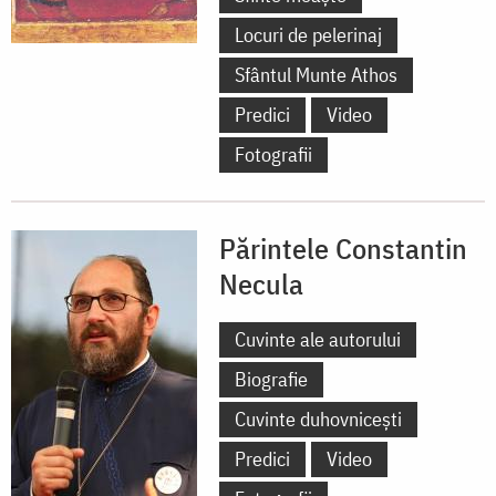
Locuri de pelerinaj
Sfântul Munte Athos
Predici
Video
Fotografii
Părintele Constantin
Necula
Cuvinte ale autorului
Biografie
Cuvinte duhovnicești
Predici
Video