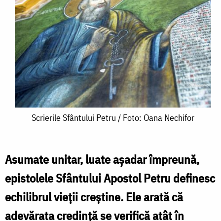
Scrierile
Scrierile Sfântului Petru / Foto: Oana Nechifor
Sfântului
Petru
Asumate unitar, luate așadar împreună,
/
epistolele Sfântului Apostol Petru definesc
Foto:
echilibrul vieții creștine. Ele arată că
Oana
adevărata credință se verifică atât în
Nechifor