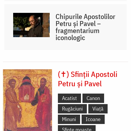
Chipurile Apostolilor
Petru și Pavel –
fragmentarium
iconologic
(✝) Sfinții Apostoli
Petru și Pavel
Acatist
Canon
Rugăciuni
Viață
Minuni
Icoane
Sfinte moaște