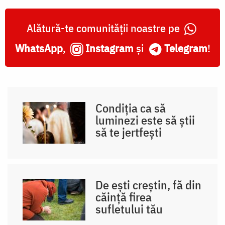
Alătură-te comunității noastre pe
WhatsApp
,
Instagram
și
Telegram
!
Condiția ca să
luminezi este să știi
să te jertfești
De ești creștin, fă din
căință firea
sufletului tău