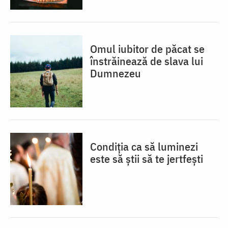
Omul iubitor de păcat se
înstrăinează de slava lui
Dumnezeu
Condiția ca să luminezi
este să știi să te jertfești