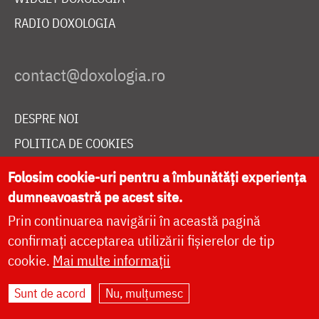
RADIO DOXOLOGIA
DESPRE NOI
POLITICA DE COOKIES
DONEAZĂ ONLINE PENTRU CATEDRALA NAȚIONALĂ
Folosim cookie-uri pentru a îmbunătăți experiența
dumneavoastră pe acest site.
Prin continuarea navigării în această pagină
LIVE
confirmați acceptarea utilizării fișierelor de tip
cookie.
Mai multe informații
Site dezvoltat de
DOXOLOGIA MEDIA
,
Sunt de acord
Nu, mulțumesc
Arhiepiscopia Iașilor | ©
doxologia.ro