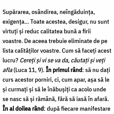
Supărarea, osândirea, neîngăduinţa,
exigenţa... Toate acestea, desigur, nu sunt
virtuţi şi reduc calitatea bună a firii
voastre. De aceea trebuie eliminate de pe
lista calităţilor voastre. Cum să faceţi acest
lucru?
Cereţi şi vi se va da, căutaţi şi veţi
afla
(Luca 11, 9).
În primul rând
: să nu daţi
curs acestor porniri, ci, cum apar, aşa să le
şi curmaţi şi să le înăbuşiţi ca acolo unde
se nasc să şi rămână, fără să iasă în afară.
În al doilea rând
: după fiecare manifestare