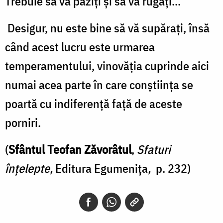
Trebuie să vă păziţi şi să vă rugaţi...
Desigur, nu este bine să vă supăraţi, însă
când acest lucru este urmarea
temperamentului, vinovăţia cuprinde aici
numai acea parte în care conştiinţa se
poartă cu indiferenţă faţă de aceste
porniri.
(
Sfântul Teofan Zăvorâtul
,
Sfaturi
înțelepte,
Editura Egumenița
,
p. 232)