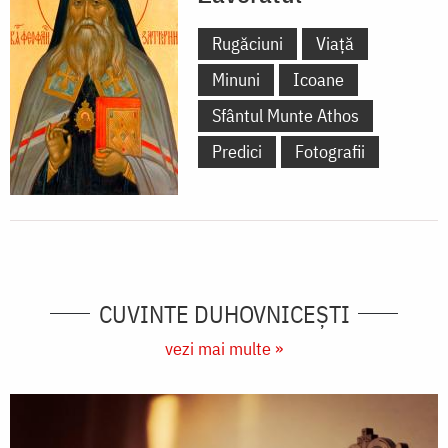
Rugăciuni
Viață
Minuni
Icoane
Sfântul Munte Athos
Predici
Fotografii
CUVINTE DUHOVNICEȘTI
vezi mai multe »