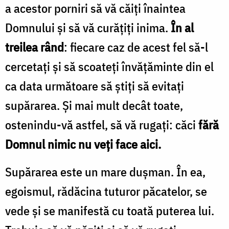
a acestor porniri să vă căiţi înaintea
Domnului şi să vă curăţiţi inima.
În al
treilea rând
: fiecare caz de acest fel să-l
cercetaţi şi să scoateţi învăţăminte din el
ca data următoare să ştiţi să evitaţi
supărarea. Şi mai mult decât toate,
ostenindu-vă astfel, să vă rugaţi: căci
fără
Domnul nimic nu veţi face aici.
Supărarea este un mare duşman. În ea,
egoismul, rădăcina tuturor păcatelor, se
vede şi se manifestă cu toată puterea lui.