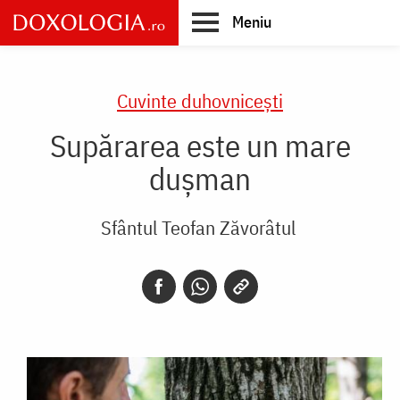
Skip
Meniu
to
main
Main
content
navigation
Cuvinte duhovnicești
Supărarea este un mare
duşman
Sfântul Teofan Zăvorâtul