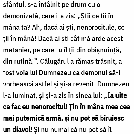
sfântul, s-a întâlnit pe drum cu o
demonizată, care i-a zis: „Știi ce ții în
mâna ta? Ah, dacă ai ști, nenorocitule, ce
ții în mână! Dacă ai ști cât mă arde acest
metanier, pe care tu îl ții din obișnuință,
din rutină!”. Călugărul a rămas trăsnit, a
fost voia lui Dumnezeu ca demonul să-i
vorbească astfel și și-a revenit. Dumnezeu
l-a luminat, și și-a zis în sinea lui: „
Ia uite
ce fac eu nenorocitul! Țin în mâna mea cea
mai puternică armă, și nu pot să biruiesc
un diavol!
Și nu numai că nu pot să îl