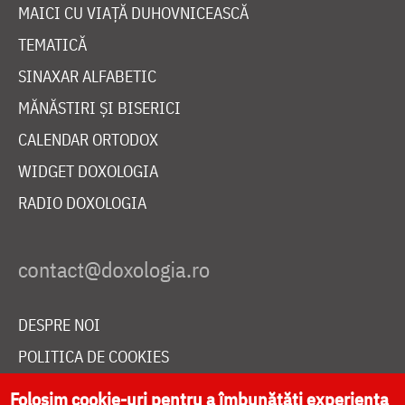
MAICI CU VIAȚĂ DUHOVNICEASCĂ
TEMATICĂ
SINAXAR ALFABETIC
MĂNĂSTIRI ȘI BISERICI
CALENDAR ORTODOX
WIDGET DOXOLOGIA
RADIO DOXOLOGIA
DESPRE NOI
POLITICA DE COOKIES
DONEAZĂ ONLINE PENTRU CATEDRALA NAȚIONALĂ
Folosim cookie-uri pentru a îmbunătăți experiența