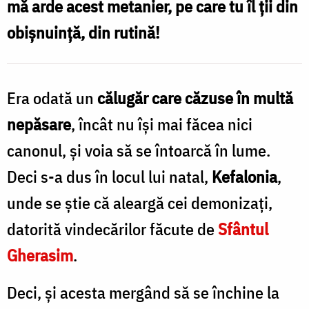
mă arde acest metanier, pe care tu îl ții din
un
obișnuință, din rutină!
călugăr
de
la
Era odată un
călugăr care căzuse în multă
păcat
nepăsare
, încât nu își mai făcea nici
/
canonul, și voia să se întoarcă în lume.
Foto:
Deci s-a dus în locul lui natal,
Kefalonia
,
Oana
unde se știe că aleargă cei demonizați,
Nechifor
datorită vindecărilor făcute de
Sfântul
Gherasim
.
Deci, și acesta mergând să se închine la