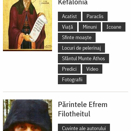
Kefalonia
Acatist
Paraclis
Viață
Minuni
Icoane
Sfinte moaște
Locuri de pelerinaj
Sfântul Munte Athos
Predici
Video
Fotografii
Părintele Efrem
Filotheitul
Cuvinte ale autorului