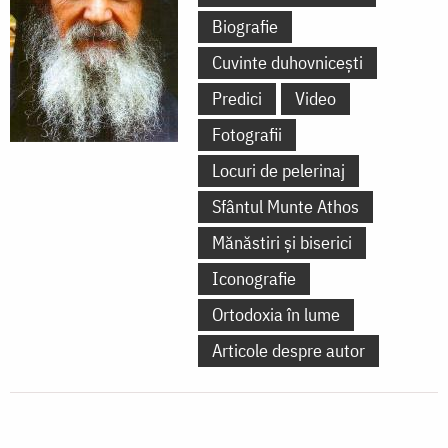
Biografie
Cuvinte duhovnicești
Predici
Video
Fotografii
Locuri de pelerinaj
Sfântul Munte Athos
Mănăstiri și biserici
Iconografie
Ortodoxia în lume
Articole despre autor