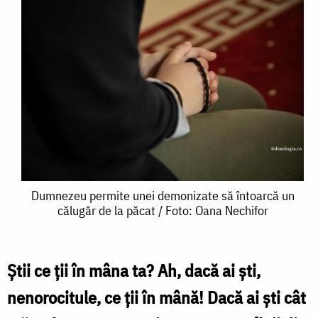
Dumnezeu
Dumnezeu permite unei demonizate să întoarcă un
călugăr de la păcat / Foto: Oana Nechifor
permite
unei
demonizate
Știi ce ții în mâna ta? Ah, dacă ai ști,
să
nenorocitule, ce ții în mână! Dacă ai ști cât
întoarcă