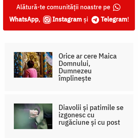
Alătură-te comunității noastre pe
WhatsApp
,
Instagram
și
Telegram
!
Orice ar cere Maica
Domnului,
Dumnezeu
împlinește
Diavolii și patimile se
izgonesc cu
rugăciune și cu post