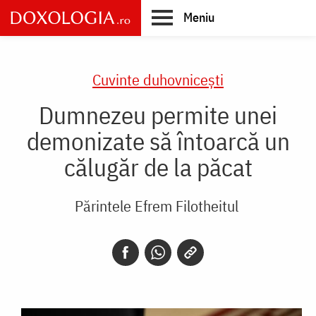
Skip
Meniu
to
main
Main
content
navigation
Cuvinte duhovnicești
Dumnezeu permite unei
demonizate să întoarcă un
călugăr de la păcat
Părintele Efrem Filotheitul