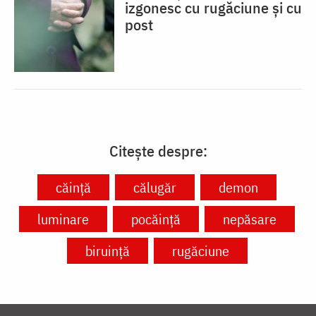
izgonesc cu rugăciune și cu
post
Citește despre:
căință
călugăr
demon
luminare
pocăință
nepăsare
biruință
rugăciune