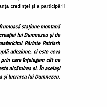
M
nța credinței și a participării
–
ed
 o frumoasă stațiune montană
a
creației lui Dumnezeu și de
tr
afericitul Părinte Patriarh
/
mplă adeziune, ci este ceva
Fo
i prin care înțelegem cât ne
ep
ste alcătuirea ei. În același
a și lucrarea lui Dumnezeu.