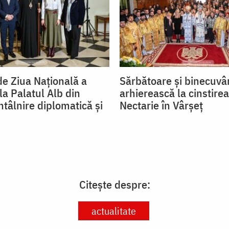
de Ziua Națională a
Sărbătoare și binecuvâ
la Palatul Alb din
arhierească la cinstirea
ntâlnire diplomatică și
Nectarie în Vârșeț
Citește despre:
actualitate