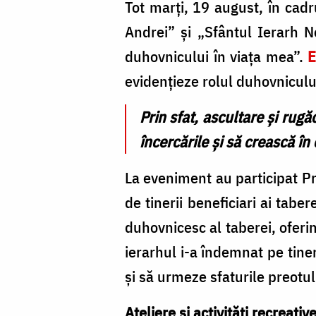
Tot marți, 19 august, în cadr
Andrei” și „Sfântul Ierarh N
duhovnicului în viața mea”.
E
evidențieze rolul duhovniculu
Prin sfat, ascultare și rug
încercările și să crească în
La eveniment au participat Pre
de tinerii beneficiari ai tabe
duhovnicesc al taberei, oferin
ierarhul i-a îndemnat pe tine
și să urmeze sfaturile preotu
Ateliere și activități recreativ