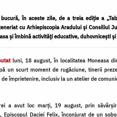
bucură, în aceste zile, de a treia ediție a „Ta
rteneriat cu Arhiepiscopia Aradului și Consiliul
a și îmbină activități educative, duhovnicești și
utat
luni, 18 august, în localitatea Moneasa di
După un scurt moment de rugăciune, tinerii prezen
 de împrietenire, inclusiv la un atelier de comunic
rei a avut loc marți, 19 august, prin săvârșire
, Episcopul Daciei Felix, înconjurat de un sobo