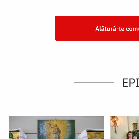
Alătură-te comu
EP