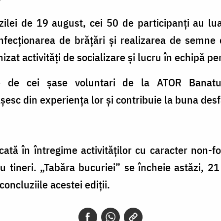
lei de 19 august, cei 50 de participanți au luat
onfecționarea de brățări și realizarea de semne
izat activități de socializare și lucru în echipă pen
ate de cei șase voluntari de la ATOR Banat
esc din experiența lor și contribuie la buna des
icată în întregime activităților cu caracter non-f
u tineri. „Tabăra bucuriei” se încheie astăzi, 21 
oncluziile acestei ediții.