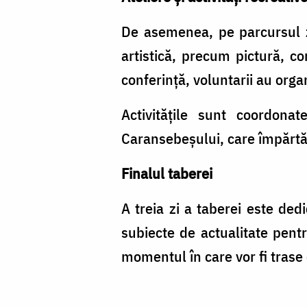
De asemenea, pe parcursul zi
artistică, precum pictură, c
conferință, voluntarii au organ
Activitățile sunt coordon
Caransebeșului, care împărtăș
Finalul taberei
A treia zi a taberei este ded
subiecte de actualitate pentr
momentul în care vor fi trase c