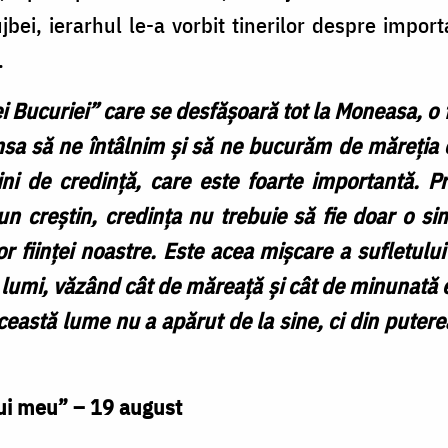
ujbei, ierarhul le-a vorbit tinerilor despre importa
.
rei Bucuriei” care se desfășoară tot la Moneasa,
sa să ne întâlnim și să ne bucurăm de măreția 
i de credință, care este foarte importantă. Pre
n creștin, credința nu trebuie să fie doar o si
r ființei noastre. Este acea mișcare a sufletulu
i lumi, văzând cât de măreață și cât de minunată e
ceastă lume nu a apărut de la sine, ci din putere
lui meu” – 19 august