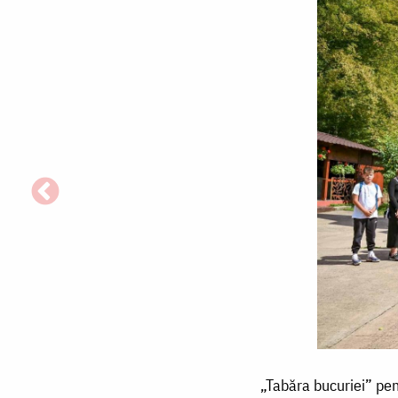
„Tabăra
„Tabăra bucuriei” pent
bucuriei”