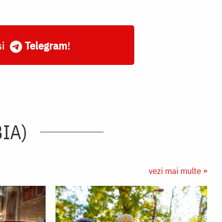
și
Telegram
!
IA)
vezi mai multe »