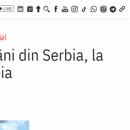
LIVE
07
ia)
ni din Serbia, la
ia