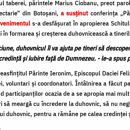
ul taberei, părintele Marius Ciobanu, preot paroh
ectarie” din Botoșani,
a susținut
conferința „Pă
venimentul
s-a desfășurat în apropierea Schitul
i în formarea și creșterea duhovnicească a tineril
ăciune, duhovnicul îi va ajuta pe tineri să descop
 credință și iubire față de Dumnezeu. - le-a spus p
asfințitul Părinte Ieronim, Episcopul Daciei Felix, 
rei, voluntari și coordonatori. Întâlnirea a făcut 
d participanților ocazia de a se apropia mai mult d
ri să meargă cu încredere la duhovnic, să nu negl
lui duhovnic, pentru a rămâne pe calea credinței 
e