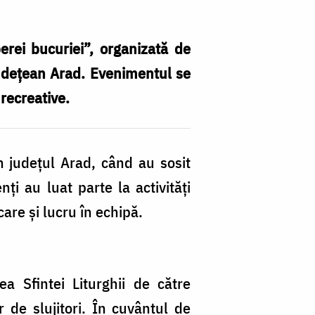
berei bucuriei”, organizată de
 Județean Arad. Evenimentul se
 recreative.
„
bu
n județul Arad, când au sosit
p
ți au luat parte la activități
ti
are și lucru în echipă.
r
di
Se
a Sfintei Liturghii de către
la
r de slujitori. În cuvântul de