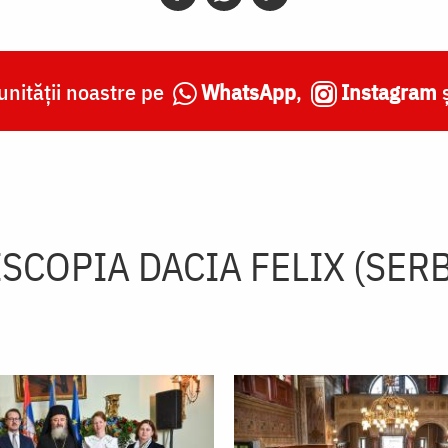
nității noastre pe
WhatsApp
,
Instagram
ISCOPIA DACIA FELIX (SERB