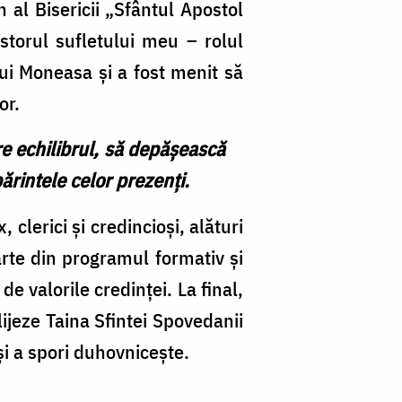
 al Bisericii „Sfântul Apostol
storul sufletului meu – rolul
ui Moneasa și a fost menit să
or.
ere echilibrul, să depășească
ărintele celor prezenți.
clerici și credincioși, alături
parte din programul formativ și
e valorile credinței. La final,
ijeze Taina Sfintei Spovedanii
și a spori duhovnicește.