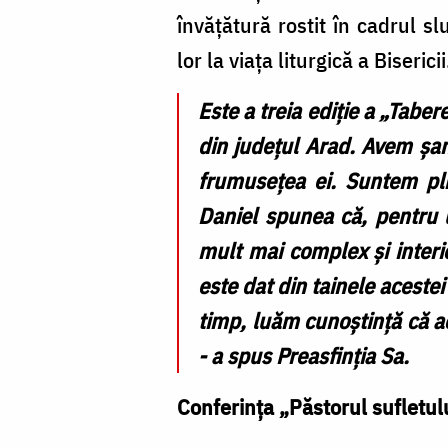
Foto:
învățătură rostit în cadrul sl
episcopiadaciafelix.ro
lor la viața liturgică a Bisericii
Este a treia ediție a „Tabe
din județul Arad. Avem șan
frumusețea ei. Suntem plin
Daniel spunea că, pentru u
mult mai complex și interio
este dat din tainele aceste
timp, luăm cunoștință că a
- a spus Preasfinția Sa.
Conferința „Păstorul sufletu