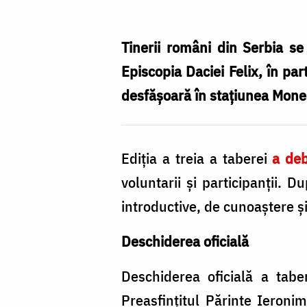
pentru
tinerii
Tinerii români din Serbia se 
români
Episcopia Daciei Felix, în pa
din
desfășoară în stațiunea Moneas
Serbia,
la
Ediția a treia a taberei
a deb
Moneasa
voluntarii și participanții. 
–
introductive, de cunoaștere și
ediția
a
Deschiderea oficială
treia
Deschiderea oficială a tabe
/
Preasfințitul Părinte Ieronim