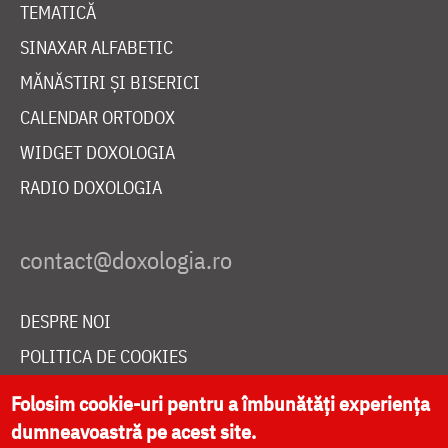
TEMATICĂ
SINAXAR ALFABETIC
MĂNĂSTIRI ȘI BISERICI
CALENDAR ORTODOX
WIDGET DOXOLOGIA
RADIO DOXOLOGIA
DESPRE NOI
POLITICA DE COOKIES
DONEAZĂ ONLINE PENTRU CATEDRALA NAȚIONALĂ
Folosim cookie-uri pentru a îmbunătăți experiența
dumneavoastră pe acest site.