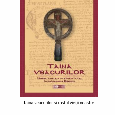
Taina
Taina veacurilor și rostul vieții noastre
veacurilor