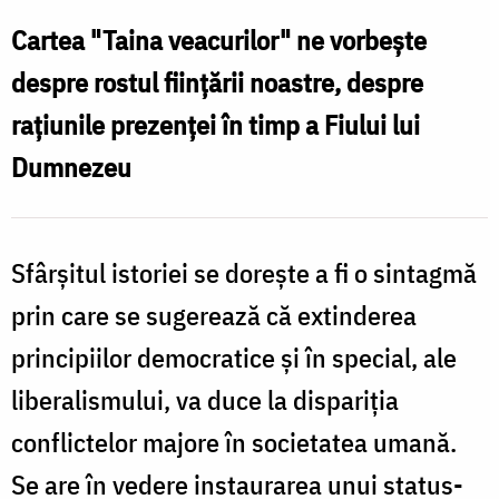
și
Cartea "Taina veacurilor" ne vorbește
rostul
despre rostul ființării noastre, despre
vieții
rațiunile prezenței în timp a Fiului lui
noastre
Dumnezeu
Sfârșitul istoriei se dorește a fi o sintagmă
prin care se sugerează că extinderea
principiilor democratice și în special, ale
liberalismului, va duce la dispariția
conflictelor majore în societatea umană.
Se are în vedere instaurarea unui status-