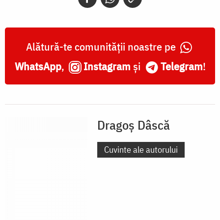
Alătură-te comunității noastre pe
WhatsApp
,
Instagram
și
Telegram
!
Dragoș Dâscă
Cuvinte ale autorului