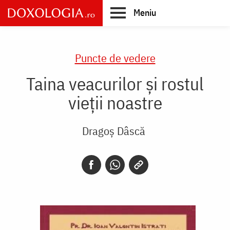
Skip
Meniu
to
main
Main
content
navigation
Puncte de vedere
Taina veacurilor și rostul
vieții noastre
Dragoș Dâscă