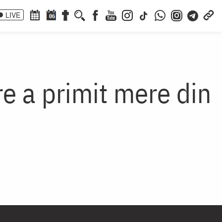
LIVE
06
re a primit mere din