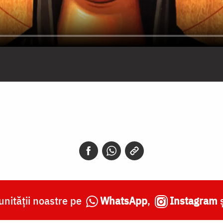
nității noastre pe
WhatsApp
,
Instagram