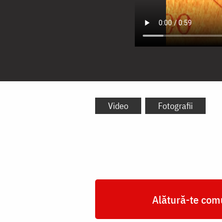
Video
Fotografii
Alătură-te comu