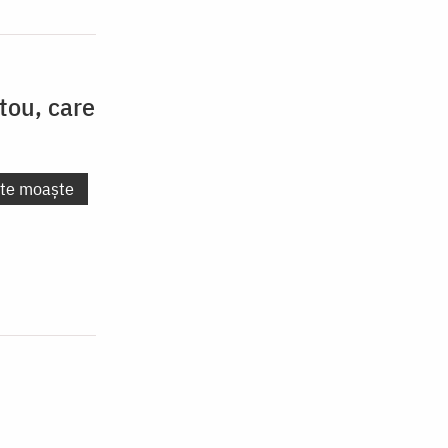
tou, care
nte moaște