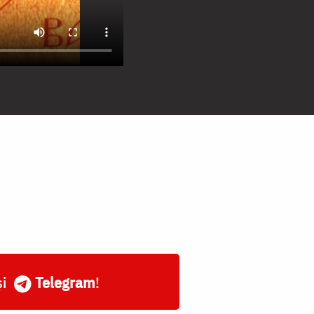
și
Telegram
!