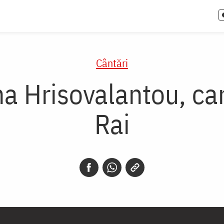
Cântări
ina Hrisovalantou, ca
Rai