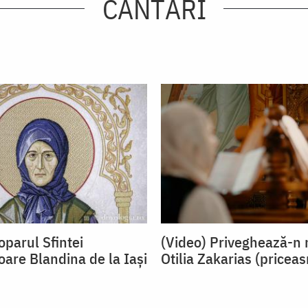
CÂNTĂRI
oparul Sfintei
(Video) Priveghează-n 
oare Blandina de la Iași
Otilia Zakarias (pricea