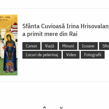
Sfânta Cuvioasă Irina Hrisovalan
a primit mere din Rai
Canon
Viață
Minuni
Icoane
Sfi
Locuri de pelerinaj
Video
Fotografii