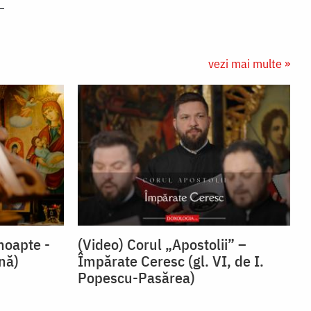
vezi mai multe »
noapte -
(Video) Corul „Apostolii” –
snă)
⁠Împărate Ceresc (gl. VI, de I.
Popescu-Pasărea)