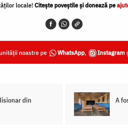
ăților locale!
Citește poveștile și donează pe
ajut
nității noastre pe
WhatsApp
,
Instagram
Misionar din
A fo