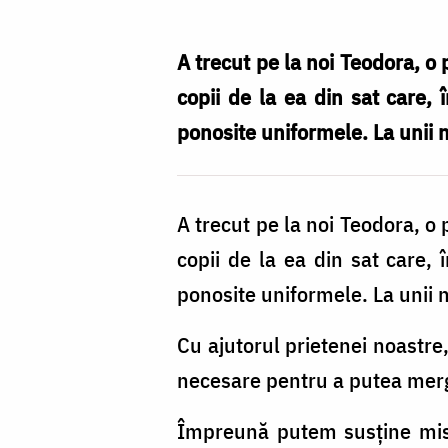
copiii
din
A trecut pe la noi Teodora, o
Ibogo
copii de la ea din sat care, 
ponosite uniformele. La unii 
A trecut pe la noi Teodora, o
copii de la ea din sat care, 
ponosite uniformele. La unii 
Cu ajutorul prietenei noastre
necesare pentru a putea merg
Împreună putem susține misi