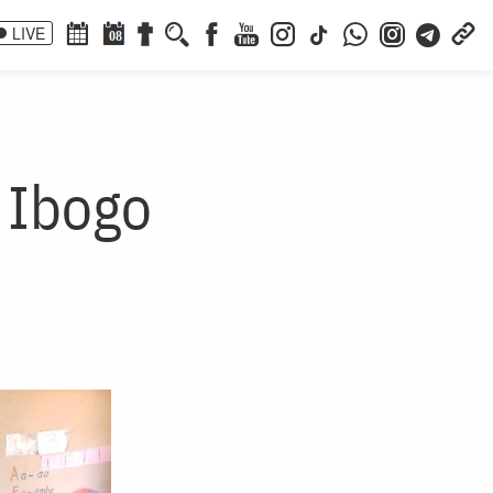
LIVE
08
n Ibogo