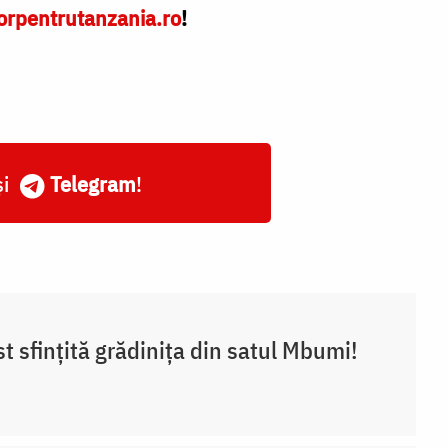
orpentrutanzania.ro
!
și
Telegram
!
st sfințită grădinița din satul Mbumi!