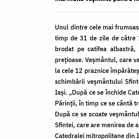
Unul dintre cele mai frumoase
timp de 31 de zile de către 
brodat pe catifea albastră, 
preţioase. Veşmântul, care va
la cele 12 praznice împărăteşt
schimbării veşmântului Sfin
Iaşi. „După ce se închide Cat
Părinţii, în timp ce se cântă 
După ce se scoate veşmântul 
Sfintei, care are menirea de a
Catedralei mitropolitane din I