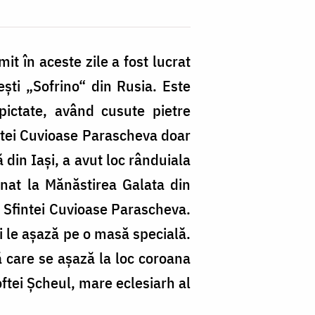
t în aceste zile a fost lucrat
şti „Sofrino“ din Rusia. Este
 pictate, având cusute pietre
intei Cuvioase Parascheva doar
 din Iaşi, a avut loc rânduiala
nat la Mănăstirea Galata din
i Sfintei Cuvioase Parascheva.
şi le aşază pe o masă specială.
 care se aşază la loc coroana
oftei Şcheul, mare eclesiarh al