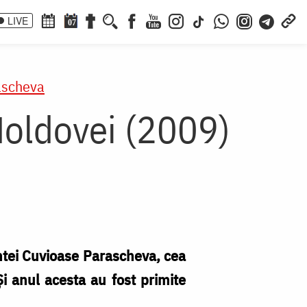
LIVE
07
ascheva
Moldovei (2009)
intei Cuvioase Parascheva, cea
i anul acesta au fost primite