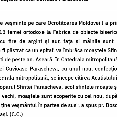
 veşminte pe care Ocrotitoarea Moldovei l-a primi
15 femei ortodoxe la Fabrica de obiecte biserice
cu fire de argint şi aur, faţa şi mâinile sunt
 fi păstrat ca un epitaf, va îmbrăca moaştele Sf
i de peste an. Aseară, în Catedrala mitropolitană
tei Cuvioase Parascheva, cu unul nou, confecţio
edrala mitropolitană, se începe citirea Acatistulu
troparul Sfintei Parascheva, scot sfintele moaşte 
vechi, moaştele sunt acoperite cu cel nou, după
 ţine veşmântul în partea de sus“, a spus pr. Dos
aşi. (C.C.)