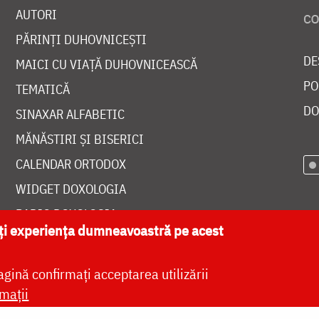
AUTORI
PĂRINȚI DUHOVNICEȘTI
DE
MAICI CU VIAȚĂ DUHOVNICEASCĂ
PO
TEMATICĂ
DO
SINAXAR ALFABETIC
MĂNĂSTIRI ȘI BISERICI
CALENDAR ORTODOX
WIDGET DOXOLOGIA
RADIO DOXOLOGIA
ăți experiența dumneavoastră pe acest
agină confirmați acceptarea utilizării
mații
at de
DOXOLOGIA MEDIA
, Arhiepiscopia Iașilor | 