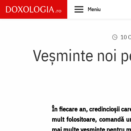
Skip
Meniu
to
main
Main
content
navigation
10 
Veşminte noi p
În fiecare an, credincioşii c
mult folositoare, comandă un
mai multe veşminte pentru mo