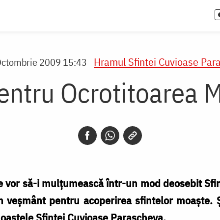
Hramul Sfintei Cuvioase Par
Octombrie 2009 15:43
entru Ocrotitoarea 
are vor să-i mulţumească într-un mod deosebit Sf
 veşmânt pentru acoperirea sfintelor moaşte. Ş
aştele Sfintei Cuvioase Parascheva.