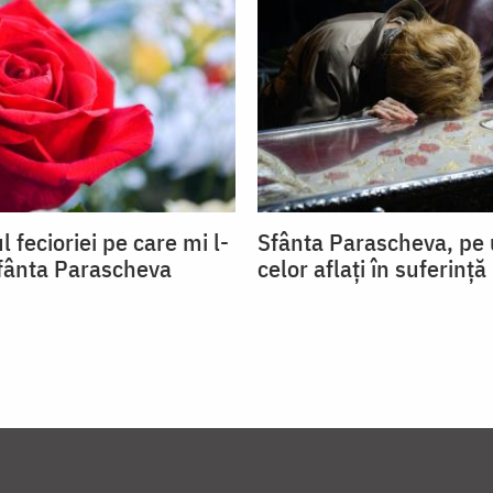
l fecioriei pe care mi l-
Sfânta Parascheva, pe
Sfânta Parascheva
celor aflați în suferință