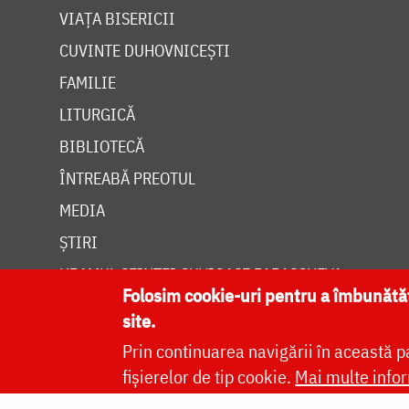
VIAȚA BISERICII
CUVINTE DUHOVNICEȘTI
FAMILIE
LITURGICĂ
BIBLIOTECĂ
ÎNTREABĂ PREOTUL
MEDIA
ȘTIRI
HRAMUL SFINTEI CUVIOASE PARASCHEVA
Folosim cookie-uri pentru a îmbunăt
site.
Prin continuarea navigării în această p
fișierelor de tip cookie.
Mai multe infor
Site dezvolt